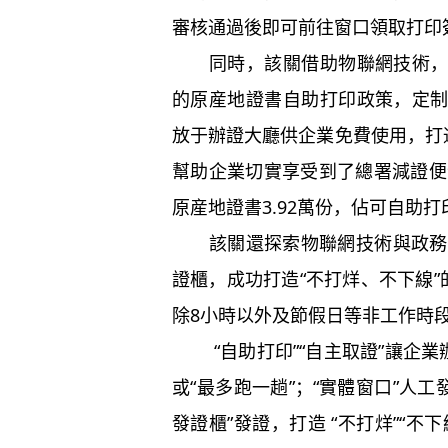
審核通過後即可前往窗口領取打印
同時，該關借助物聯網技術
的原産地證書自助打印政策，定
放于辦證大廳供企業免費使用，打
幫助企業切實享受到了總署減證便
原産地證書
3.92
萬份，佔可自助打
該關還探索物聯網技術與政務
證櫃，成功打造“不打烊、不下線”
除
8
小時以外及節假日等非工作時
“自助打印”“自主取證”讓企
或“最多跑一趟”；“實體窗口”人工
發證櫃”發證，打造 “不打烊”“