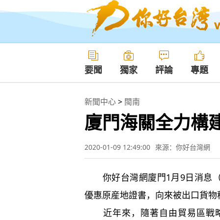
要聞
獨家
評論
專題
新聞中心
>
閩南
廈門海關全力構建
2020-01-09 12:49:00
來源：你好台灣網
你好台灣網廈門1月9日消息（
優惠原産地證書，向來被出口貨物稱
近年來，隨著自由貿易區戰