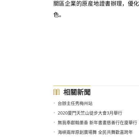
關區企業的原産地證書辦理，優化
色。
相關新聞
•
台辦主任秀梅州站
•
2020廈門天竺山徒步大會3月舉行
•
無我奉獻翰墨香 新年書畫慈善行在廈舉行
•
海峽兩岸原創廣場舞 全民共舞歡喜跨年