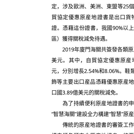
定，涉及歐洲、美洲、東盟等
25
貿協定優惠原産地證書是出口貨
證。憑藉這份證書，我國
90%
以上
區）獲得關稅減免待遇。
2019
年廈門海關共簽發各類原
美元。其中，自貿協定優惠原産
元，分別增長
2.54%
和
8.06%
。鞋
飾等主要出口産品憑藉優惠原産
口國
3.89
億美元的關稅減免。
為了持續便利原産地證書的
“
智慧海關
”
建設全力構建
“
智慧
”
原産
傳統的原産地證書的審簽工