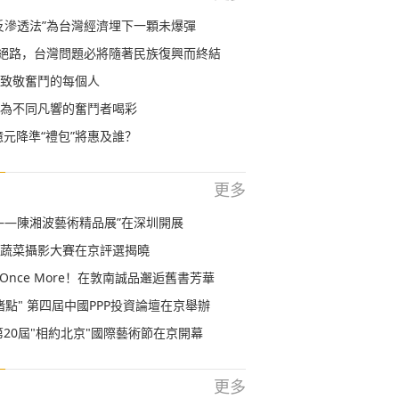
反滲透法”為台灣經濟埋下一顆未爆彈
條絕路，台灣問題必將隨著民族復興而終結
致敬奮鬥的每個人
為不同凡響的奮鬥者喝彩
0億元降準“禮包”將惠及誰？
更多
——陳湘波藝術精品展”在深圳開展
蔬菜攝影大賽在京評選揭曉
day Once More！在敦南誠品邂逅舊書芳華
堵點" 第四屆中國PPP投資論壇在京舉辦
第20屆"相約北京"國際藝術節在京開幕
更多