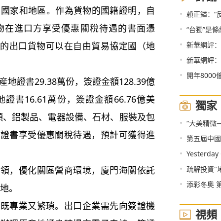
個國家和地區。作為貨物的國籍證明，自
•
賴正鎰：“
物在進口方享受優惠關稅待遇的書面憑
•
“台獨”是
•
的出口貨物可以在自由貿易協定國（地
新華網評：
•
新華網評：
•
開年800
産地證書
29.38
萬份，簽證金額
128.39
億
地證書
16.61
萬份，簽證金額
66.76
億美
獨家
類、鋁製品、電器設備、石材、服裝及包
•
“大美精微
地證書享受優惠關稅待遇，預計可獲得進
•
第五屆中國
•
Yester
•
申領，優化關區營商環境，廈門海關依託
疏解投資"
•
添彩冬奧 
地。
作既專業又繁瑣。出口企業需先向簽證機
視頻