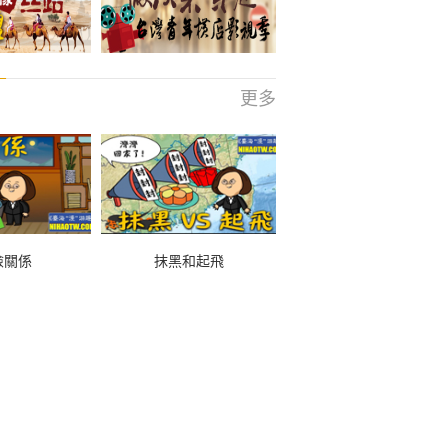
更多
險關係
抹黑和起飛