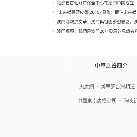
•
福建省首個財産保全中心在廈門中院成立
•
“未來媒體藍皮書(2019)”發佈：關注未
•
澳門鄉親洪文華：澳門與祖國緊密聯絡，
•
澳門鄉親：我們是澳門20年發展的見證者
中華之聲簡介
央廣網
•
新華網台灣頻道
中國東南廣播公司
•
海峽