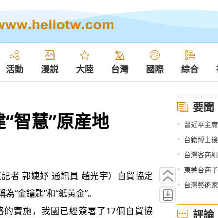
活動
漫説
大陸
台灣
國際
綜合
要聞
“智慧”原産地
•
習近平主席
•
台籍博士後
•
台灣客商組
•
東莞台商子
記者 郭婕妤 通訊員 趙光宇）
自貿協定
•
台灣藝術家
為“金鑰匙”和“紙黃金”。
略的實施，我國已經簽署了
17
個自貿協
評論