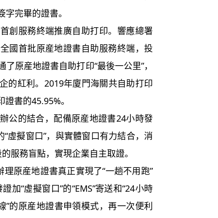
簽字完畢的證書。
，
首創服務終端推廣自助打印。
響應總署
制全國首批原産地證書自助服務終端，投
通了原産地證書自助打印“最後一公里”，
企的紅利。
2019
年廈門海關共自助打印
印證書的
45.95%
。
辦公的結合，配備原産地證書
24
小時發
的“虛擬窗口”，與實體窗口有力結合，消
段的服務盲點，實現企業自主取證。
業辦理原産地證書真正實現了“一趟不用跑”
發證加“虛擬窗口”的“
EMS
”寄送和“
24
小時
不下線”的原産地證書申領模式，再一次便利