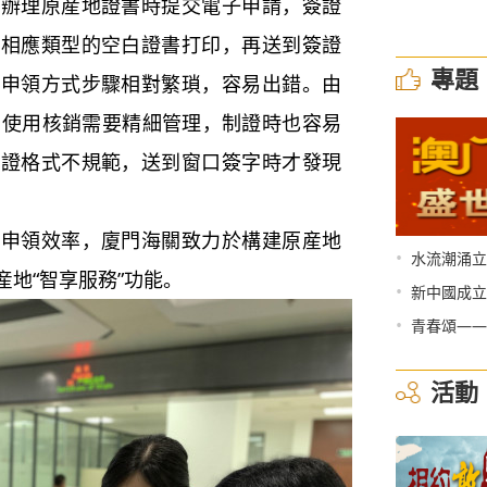
要辦理原産地證書時提交電子申請，簽證
擇相應類型的空白證書打印，再送到簽證
專題
的申領方式步驟相對繁瑣，容易出錯。由
用使用核銷需要精細管理，制證時也容易
制證格式不規範，送到窗口簽字時才發現
的申領效率，廈門海關致力於構建原産地
•
水流潮涌立
地“智享服務”功能。
•
新中國成立
•
青春頌——
活動