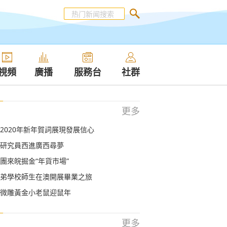
視頻
廣播
服務台
社群
更多
2020年新年賀詞展現發展信心
研究員西進廣西尋夢
團來皖掘金“年貨市場”
弟學校師生在澳開展畢業之旅
微雕黃金小老鼠迎鼠年
更多