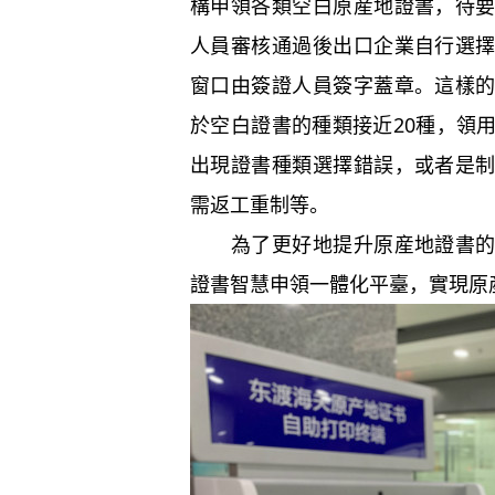
構申領各類空白原産地證書，待
人員審核通過後出口企業自行選
窗口由簽證人員簽字蓋章。這樣
於空白證書的種類接近
20
種，領
出現證書種類選擇錯誤，或者是
需返工重制等。
為了更好地提升原産地證書
證書智慧申領一體化平臺，實現原産