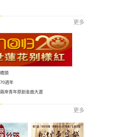
更多
橋頭
70週年
兩岸青年原創金曲大選
更多