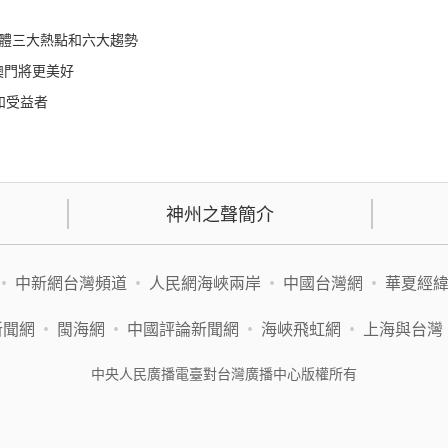
來媒體三大熱點和六大趨勢
澳門將更美好
和受益者
神州之聲簡介
•
中新網台灣頻道
•
人民網海峽兩岸
•
中國台灣網
•
華夏經
新聞網
•
閩海網
•
中國評論新聞網
•
海峽飛虹網
•
上海與台灣
中央人民廣播電臺對台灣廣播中心版權所有