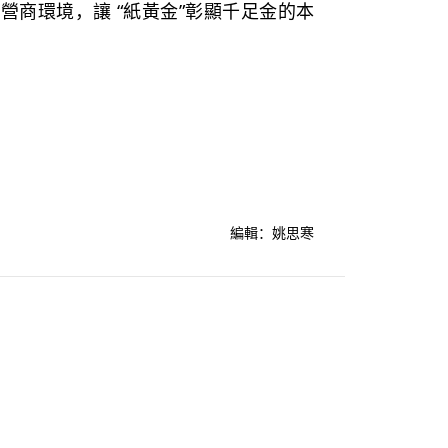
營商環境，讓 “紙黃金”彰顯千足金的本
編輯：姚思寒