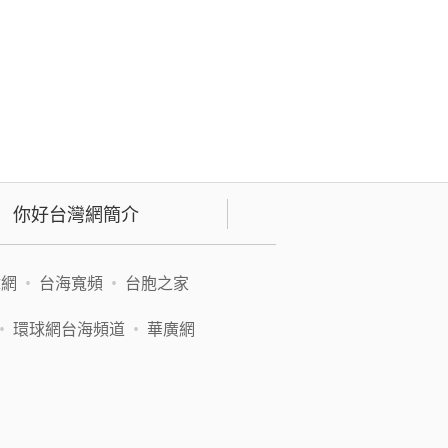
你好台灣網簡介
緯網
•
台海寬頻
•
台胞之家
•
環球網台海頻道
•
華廣網