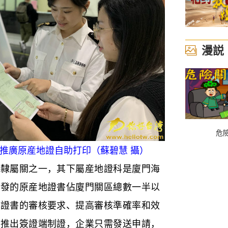
漫説
危
推廣原産地證自助打印（蘇碧慧 攝）
的隸屬關之一，其下屬産地證科是廈門海
簽發的原産地證書佔廈門關區總數一半以
化證書的審核要求、提高審核準確率和效
一推出簽證端制證，企業只需發送申請，