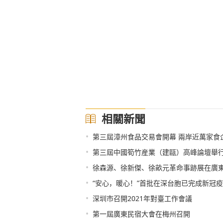
相關新聞
•
第三屆漳州食品交易會開幕 兩岸近萬家食
•
第三屆中國筍竹産業（建甌）高峰論壇舉
•
徐森源、徐新傑、徐畝元革命事跡展在廣
•
“安心，暖心！”首批在深台胞已完成新冠
•
深圳市召開2021年對臺工作會議
•
第一屆廣東民宿大會在梅州召開