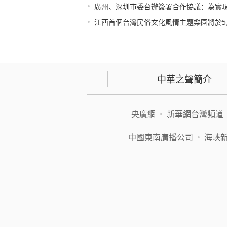
•
廣州、深圳市委台辦簽署合作協議：為實現
•
江西首個台灣民俗文化風情主題樂園將於5
中華之聲簡介
央廣網
•
新華網台灣頻道
中國東南廣播公司
•
海峽