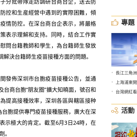
分批帶隊走訪調研台商台企，送去防
情防控和生産經營中遇到的實際困難，傾
專題
企疫情防控。在深台商台企表示，將嚴格
政策表示理解和支持。同時，結合工作實
訪慰問台籍教師和學生，為台籍師生發放
調解決台籍師生疫苗接種方面的問題。
•
長江三角洲
發佈深圳市台胞疫苗接種公告，並通
•
上海浦東開
及台商台胞“朋友圈”擴大知曉面，號召和
•
台灣網紅看
。為提高接種效率，深圳各區與轄區接种
活動
，為台胞提供專門疫苗接種服務，廣大在深
表示極大的肯定。截至6月3日24時，在
0劑。