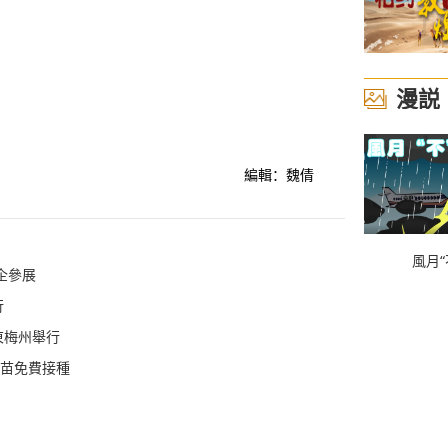
漫説
編輯：魏倩
風月“
企參展
行
東梅州舉行
疫苗免費接種