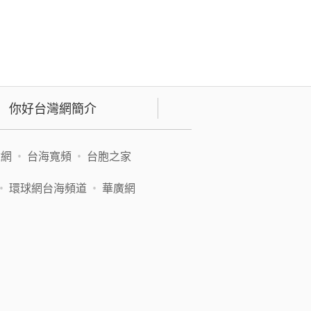
你好台灣網簡介
緯網
•
台海寬頻
•
台胞之家
•
環球網台海頻道
•
華廣網