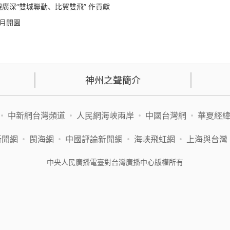
廣深“雙城聯動、比翼雙飛” 作貢獻
月開園
神州之聲簡介
•
中新網台灣頻道
•
人民網海峽兩岸
•
中國台灣網
•
華夏經
新聞網
•
閩海網
•
中國評論新聞網
•
海峽飛虹網
•
上海與台灣
中央人民廣播電臺對台灣廣播中心版權所有