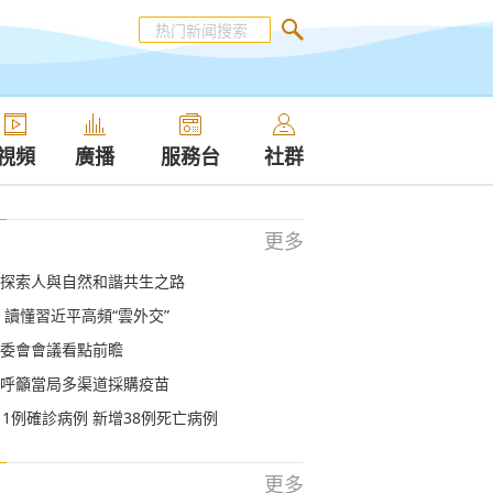
視頻
廣播
服務台
社群
更多
探索人與自然和諧共生之路
 讀懂習近平高頻“雲外交”
委會會議看點前瞻
呼籲當局多渠道採購疫苗
11例確診病例 新增38例死亡病例
更多