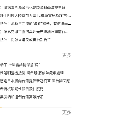
】將病毒溯源政治化是踐踏科學漠視生命
｜阻撓大陸疫苗入臺 民進黨當局為謀“獨”不要命
評：黃秋生之流的“港獨”餘孽，有何臉面溜回香港？
】讓馬克思主義的真理光芒繼續照耀前行之路
熱評：開啟香港良政善治新篇章
更多
端午 社區義診情深意“粽”
性證明登機抵廈 國台辦:將依法嚴肅處理
感謝日本將向台灣提供新冠疫苗 國台辦回應
者持核酸陽性報告飛往廈門
集裝箱船撞倒台灣高雄岸吊
更多