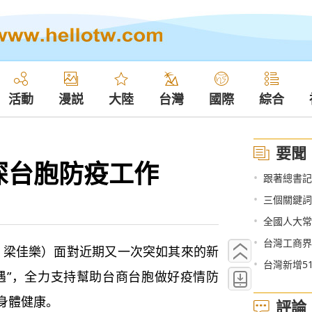
活動
漫説
大陸
台灣
國際
綜合
要聞
深台胞防疫工作
•
跟著總書記
•
三個關鍵詞
•
全國人大常
•
台灣工商界
 梁佳樂）面對近期又一次突如其來的新
•
台灣新增5
遇”，全力支持幫助台商台胞做好疫情防
身體健康。
評論