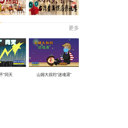
更多
不”同天
山姆大叔的“迷魂湯”