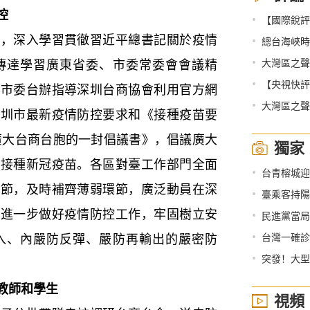
控
•
【國際銳評
深入學習貫徹習近平總書記關於疫情
•
總台海峽時評
•
傳達學習廣東省委、市委常委會會議精
大灣區之聲熱
•
【央視快評
圳市委台辦指導深圳台商協會利用官方網
•
大灣區之聲
深圳市最新疫情防控要求和《接種疫苗要
廣大台商台胞的一封倡議書》，倡議廣大
獨家
快接種新冠疫苗。各區對臺工作部門全面
•
台青榕城迎
環節，及時補齊薄弱環節，廣泛動員在深
•
臺乘客持陽
業進一步做好疫情防控工作，牢固樹立安
•
民進黨當局
•
入、內嚴防反彈、嚴防再輸出的嚴密防
台灣一確診
•
突發！大型
教師和學生
視頻