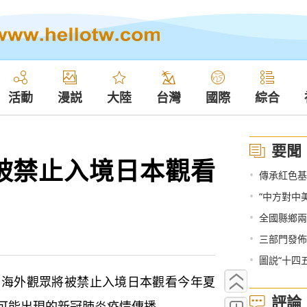
活動
漫説
大陸
台灣
國際
綜合
要聞
被禁止入境日本觀看
•
傳承紅色基
•
“中方對中
•
全國縣鄉兩
•
三部門發佈
•
圖説“十四
海外觀眾將被禁止入境日本觀看今年夏
評論
可能出現的新冠肺炎疫情傳播。