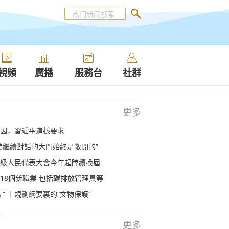
視頻
廣播
服務台
社群
更多
因，習近平這樣要求
美繼續對話的大門始終是敞開的”
級人民代表大會今年起陸續換屆
18個新職業 包括碳排放管理員等
五” ｜規劃綱要裏的“文物保護”
更多