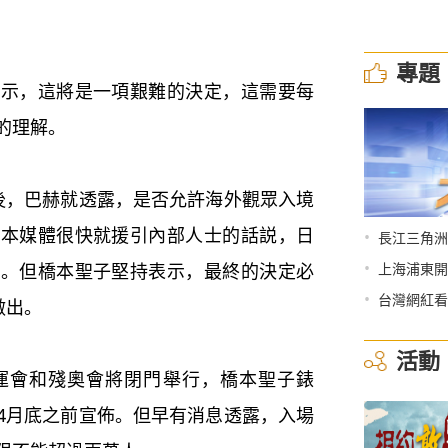
專題
，這將是一項艱難的決定，這需要每
的理解。
，巴赫就透露，是否允許海外觀眾入境
日本媒體很快就援引內部人士的話説，日
•
長江三角洲
•
境。但橋本聖子堅持表示，最終的決定必
上海浦東開
•
台灣網紅看
做出。
活動
會和殘奧會將閉門舉行，橋本聖子錶
4月底之前宣佈。但早有消息透露，入場