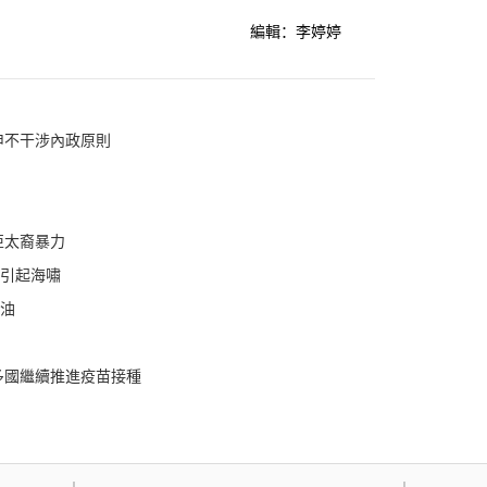
編輯：李婷婷
申不干涉內政原則
亞太裔暴力
能引起海嘯
石油
多國繼續推進疫苗接種