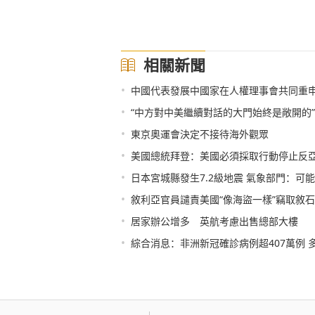
相關新聞
•
中國代表發展中國家在人權理事會共同重
•
“中方對中美繼續對話的大門始終是敞開的”
•
東京奧運會決定不接待海外觀眾
•
美國總統拜登：美國必須採取行動停止反
•
日本宮城縣發生7.2級地震 氣象部門：可
•
敘利亞官員譴責美國“像海盜一樣”竊取敘
•
居家辦公增多 英航考慮出售總部大樓
•
綜合消息：非洲新冠確診病例超407萬例 