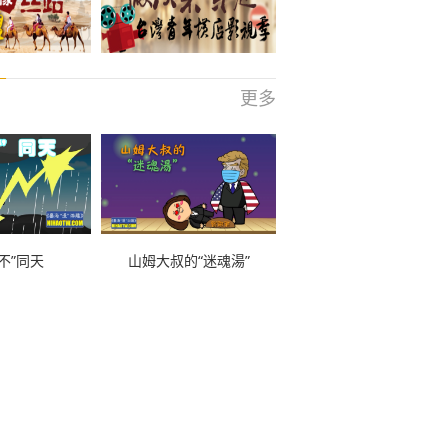
更多
不”同天
山姆大叔的“迷魂湯”