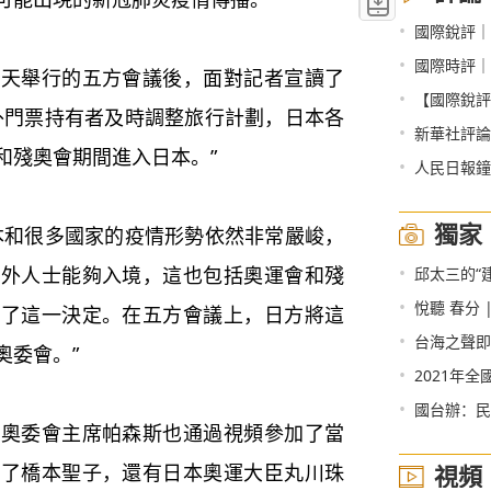
•
國際銳評｜
•
國際時評｜
舉行的五方會議後，面對記者宣讀了
•
【國際銳評
外門票持有者及時調整旅行計劃，日本各
•
新華社評論員
和殘奧會期間進入日本。”
•
人民日報鐘
獨家
和很多國家的疫情形勢依然非常嚴峻，
•
海外人士能夠入境，這也包括奧運會和殘
邱太三的“
•
悅聽 春分 
出了這一決定。在五方會議上，日方將這
•
台海之聲即將
奧委會。”
•
2021年全國皮
•
國台辦：民
委會主席帕森斯也通過視頻參加了當
除了橋本聖子，還有日本奧運大臣丸川珠
視頻