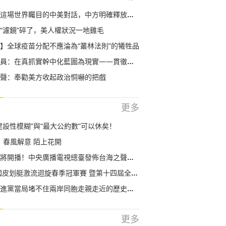
這場世界矚目的中美對話，中方明確釋放三個信號
“濾鏡”碎了，美人權狀況一地雞毛
】全球疫苗分配不應淪為“叢林法則”的犧牲品
：在真抓實幹中化藍圖為現實——貫徹落實全國兩會精神
聲：奉勸美方收起政治恫嚇的把戲
更多
建設性模糊”與“最大公約數”可以休矣！
| 春風解意 陌上花開
開播！中央廣播電視總臺發佈台海之聲開始曲、結束曲
划艇激流迴旋春季冠軍賽 暨第十四屆全國運動會資格賽在福建南安舉辦
進黨當局堵不住兩岸同胞走親走近的歷史趨勢
更多