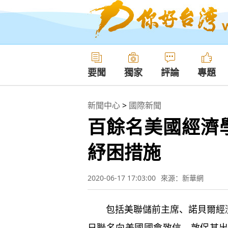
要聞
獨家
評論
專題
新聞中心
>
國際新聞
百餘名美國經濟
紓困措施
2020-06-17 17:03:00
來源：新華網
包括美聯儲前主席、諾貝爾經濟學
日聯名向美國國會致信，敦促其