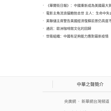
•
《華爾街日報》：中國重新成為美國最大
•
電影主角流浪貓鮑勃去世 主人：生命中失
•
美聯儲主席警告美國經濟復蘇前景仍高度
•
通訊：歐洲咖啡館文化的回歸
•
世衛組織：中國有足夠能力應對最新疫情
中華之聲簡介
央廣網
•
新華網台灣頻道