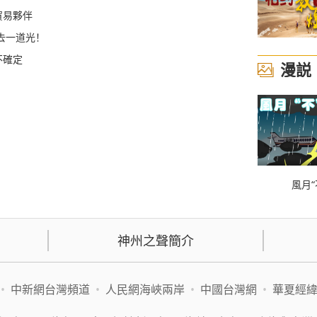
貿易夥伴
去一道光！
不確定
漫説
風月“
神州之聲簡介
•
中新網台灣頻道
•
人民網海峽兩岸
•
中國台灣網
•
華夏經