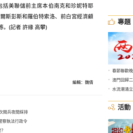
括美聯儲前主席本伯南克和珍妮特耶
克爾斯彭斯和羅伯特索洛、前白宮經濟顧
專題
(記者 許緣 高攀)
•
春節聯歡晚
•
澳門回歸二
編輯：魏倩
•
水流潮涌立
活動
首次閱兵夜間綵排
警察執法行政令
麼？