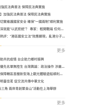
加強民法典普法 保障民法典實施
】加強民法典普法 保障民法典實施
切實維護國家安全 確保“一國兩制”順利實施
就能“以武拒統”？ 專家：輕開戰端 任何地方都不安全
評：“港區國安立法”效應顯現，亂港分子回頭是岸！
更多
助共抗疫情 台企助力鄉村振興
優先名單無陸生 台灣輿論：政治操作 涉嚴重歧視
保障轄區首艘新型海上觀光體驗遊船順利首航
明臺佳茗 促交流共傳中華文化
長三角 兩岸青創聚金山”活動在上海舉辦
更多