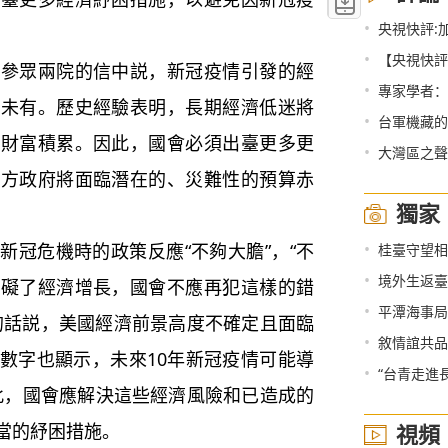
•
央視快評:
•
【央視快評
眾兩院的信中説，新冠疫情引發的經
•
專家學者：
所未有。歷史經驗表明，長期經濟低迷將
•
台軍機藏的深
和財富積累。因此，國會必須出臺更多更
•
大灣區之聲熱
地方政府將面臨潛在的、災難性的預算赤
獨家
•
冠危機時的政策反應“不夠大膽”，“不
桂臺守望相
•
境外生返臺
阻礙了經濟增長，國會不應再犯這樣的錯
•
平潭海事局
的話説，美國經濟前景高度不確定且面臨
•
敘情誼共品
數字也顯示，未來10年新冠疫情可能導
•
“台青走進
因此，國會應解決這些經濟風險和已造成的
當的紓困措施。
視頻