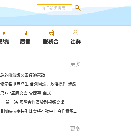
視頻
廣播
服務台
社群
更多
瓜多爾總統莫雷諾通電話
優先名單無陸生 台灣輿論：政治操作 涉嚴重歧視
第127屆廣交會“雲開幕”儀式
“一帶一路”國際合作高級別視頻會議
非團結抗疫特別峰會將推動中非合作實現新發展
更多