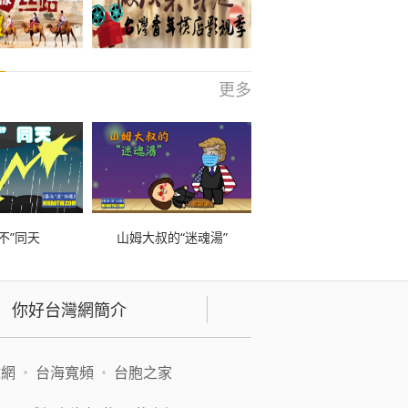
更多
不”同天
山姆大叔的“迷魂湯”
你好台灣網簡介
緯網
•
台海寬頻
•
台胞之家