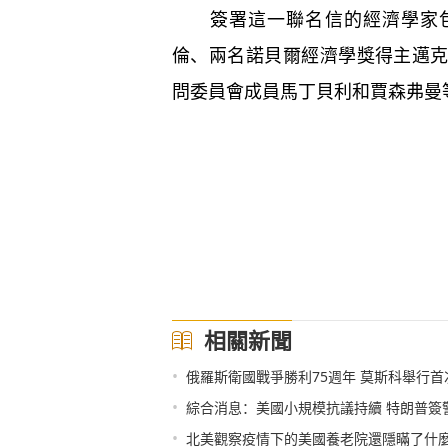
簽署這一聯名信的經濟學家包
倫、兩名諾貝爾經濟學獎得主邁
問委員會成員馬丁貝利和賈森弗曼等。
相關新聞
•
俄羅斯衛國戰爭勝利75週年 莫斯科舉行
•
綜合消息：美國小規模抗議持續 特朗普簽
•
北美觀察疫情下的美國養老院還隱瞞了什