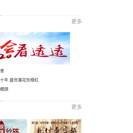
更多
會
十年 盛世蓮花別樣紅
橋頭
更多