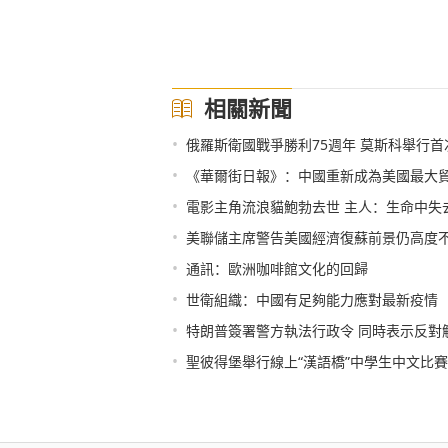
相關新聞
•
俄羅斯衛國戰爭勝利75週年 莫斯科舉行
•
《華爾街日報》：中國重新成為美國最大
•
電影主角流浪貓鮑勃去世 主人：生命中失
•
美聯儲主席警告美國經濟復蘇前景仍高度
•
通訊：歐洲咖啡館文化的回歸
•
世衛組織：中國有足夠能力應對最新疫情
•
特朗普簽署警方執法行政令 同時表示反對
•
聖彼得堡舉行線上“漢語橋”中學生中文比賽