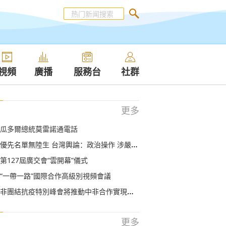
視頻
廣播
服務台
社群
更多
瓜多爾總統莫雷諾通電話
優先名單無陸生 台灣輿論：政治操作 涉嚴重歧視
第127屆廣交會“雲開幕”儀式
“一帶一路”國際合作高級別視頻會議
非團結抗疫特別峰會將推動中非合作實現新發展
更多