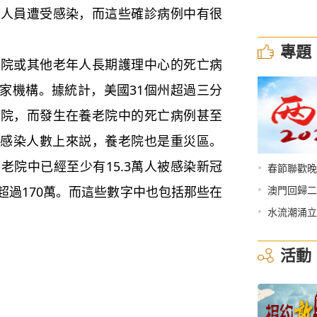
的人員遭受感染，而這些確診病例中有很
專題
或其他老年人長期護理中心的死亡病
萬家機構。據統計，美國31個州超過三分
老院，而發生在養老院中的死亡病例甚至
從感染人數上來説，養老院也是重災區。
老院中已經至少有15.3萬人被感染新冠
•
春節聯歡晚
•
超過170萬。而這些數字中也包括那些在
澳門回歸二
•
水流潮涌立
活動