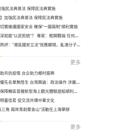
加強民法典普法 保障民法典實施
】加強民法典普法 保障民法典實施
切實維護國家安全 確保“一國兩制”順利實施
就能“以武拒統”？ 專家：輕開戰端 任何地方都不安全
評：“港區國安立法”效應顯現，亂港分子回頭是岸！
更多
助共抗疫情 台企助力鄉村振興
優先名單無陸生 台灣輿論：政治操作 涉嚴重歧視
保障轄區首艘新型海上觀光體驗遊船順利首航
明臺佳茗 促交流共傳中華文化
長三角 兩岸青創聚金山”活動在上海舉辦
更多