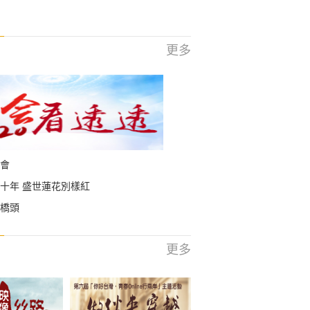
更多
會
十年 盛世蓮花別樣紅
橋頭
更多