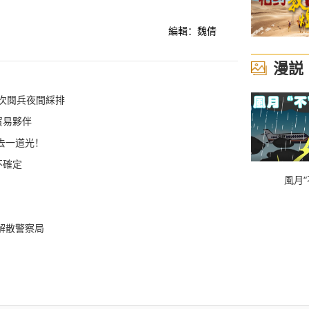
編輯：魏倩
漫説
首次閱兵夜間綵排
貿易夥伴
去一道光！
不確定
風月“
解散警察局