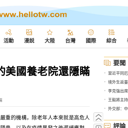
活動
漫説
大陸
台灣
國際
綜合
要聞
的美國養老院還隱瞞
•
習近平同厄
•
境外生返臺
•
李克強出席
•
王毅將主持
端
•
外交部：中
重的機構，除老年人本來就是高危人
評論
全隱患，以及在疫情暴發之後遲緩應對，