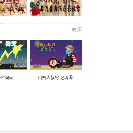
更多
不”同天
山姆大叔的“迷魂湯”