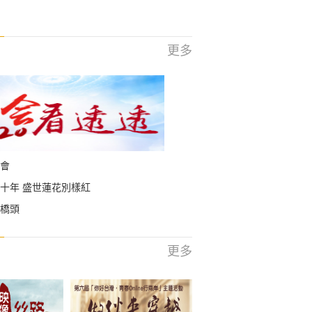
更多
會
十年 盛世蓮花別樣紅
橋頭
更多