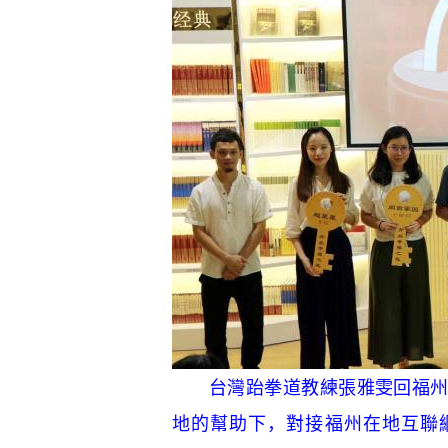
台灣跆拳道教練張雅雯回福州複
地的幫助下，對接福州在地互聯