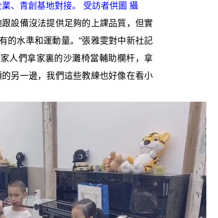
企業、青創基地對接。 受訪者供圖 攝
跟設備沒法提供足夠的上課品質，但實
有的水準和運動量。”張雅雯對中新社記
，家人們拿家裏的沙灘椅當輔助欄杆，拿
頭的另一邊，我們這些教練也好像在看小