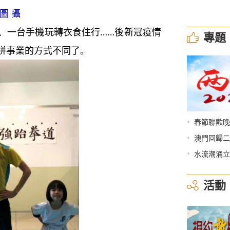
圖 攝
一台手機玩轉衣食住行……後新冠疫情
專題
拼事業的方式不同了。
•
春節聯歡晚
•
澳門回歸二
•
水流潮涌立
活動