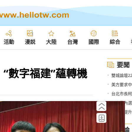
活動
漫説
大陸
台灣
國際
綜合
要聞
“數字福建”蘊轉機
•
雙城論壇2
•
美方要求中
•
台北市長柯
•
民進黨內選
•
臺通過提升
評論