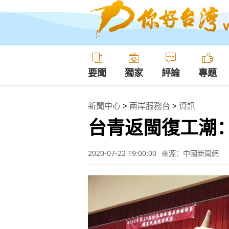
要聞
獨家
評論
專題
新聞中心
>
兩岸服務台
>
資訊
台青返閩復工潮：
2020-07-22 19:00:00
來源：中國新聞網