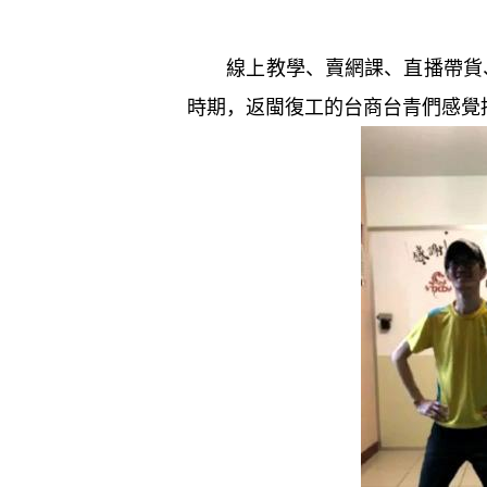
線上教學、賣網課、直播帶貨、
時期，返閩復工的台商台青們感覺