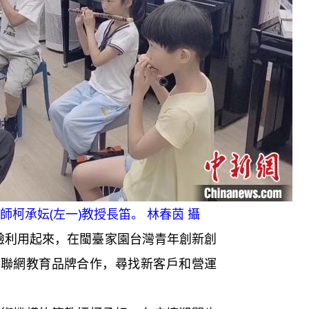
柯承妘(左一)教授長笛。 林春茵 攝
驗利用起來，在閩臺家園台灣青年創新創
互聯網教育品牌合作，尋找新客戶和營運