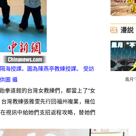
漫説
隔海授課。圖為陳燕亭教練授課。 受訪
供圖 攝
風月“
拳道館的台灣女教練們，都當上了“女
。台灣教練張雅雯先行回福州複業，幾位
紛在視訊中給她們支招返程攻略，替她們