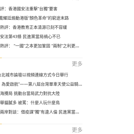
評：香港國安法重擊“台獨”要害
”戴耀廷煽動港版“顏色革命”的窮途末路
熱評：香港教育正本清源已刻不容緩
安法第43條 民進黨當局禍心不已
評： “一國”之本更加鞏固 “兩制”之利更加彰顯
更多
海台北城市論壇以視頻連線方式今日舉行
，為愛啟航”——第八屆台灣單車天使公益騎行啟幕
海攪局 挑動台當局武力對抗大陸
舉貓膩多 被罵：什麼人玩什麼鳥
談：借疫謀“獨”有違人倫 民進黨當局為何不肯為兩岸往來鬆綁
更多