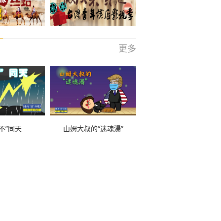
更多
不”同天
山姆大叔的“迷魂湯”