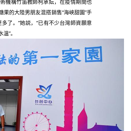
機構竹笛教師柯承妘，在疫情期間也
糖果的大陸男朋友混搭銷售“海峽甜園”手
更多了。”她説，“已有不少台灣師資願意
水溫”。