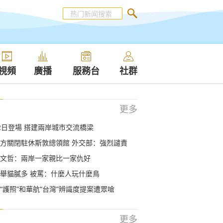
視頻
廣播
服務台
社群
更多
2日登場 搭建兩岸城市交流橋梁
方關閉駐休斯敦總領館 外交部：強烈譴責
文哲：兩岸一家親比一家仇好
舉貓膩多 被罵：什麼人玩什麼鳥
“護照”和華航“台灣”辨識度提案遭眾嗆
更多