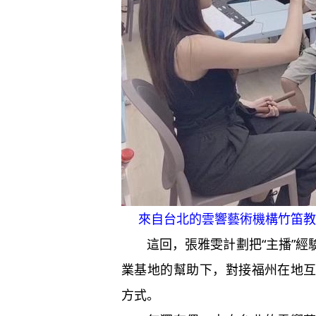
來自台北的雲響藝術機構竹笛教師
這回，張雅雯計劃把“主播”經
業基地的幫助下，對接福州在地
方式。