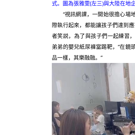
式。圖為張雅雯(左三)與大陸在地
“視訊網課，一開始很擔心場地
際執行起來，都能讓孩子們達到應
者笑説，為了與孩子們一起練習
弟弟的嬰兒紙尿褲當踢靶，“在鏡
品一樣，其樂融融。”