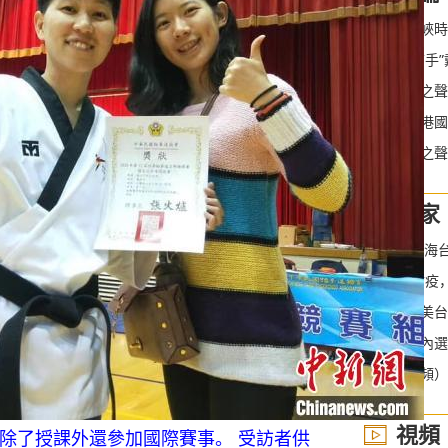
•
總台海峽時
•
“亂港搞手
•
大灣區之聲
•
妄責香港國
•
大灣區之聲熱
獨家
•
2020上
•
“益騎防疫
•
張彬：美台
•
民進黨內選
•
（附視頻）兩岸對
視頻
除了授課外還參加國際賽事。 受訪者供