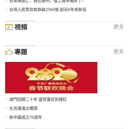
•
台青陳盈仁：我在廣州，復工我準備好了！
•
台灣人民幣存款跌破2560億 創近6年來新低
視頻
更多
專題
更多
•
澳門回歸二十年 盛世蓮花別樣紅
•
水流潮涌立橋頭
•
新中國成立70週年