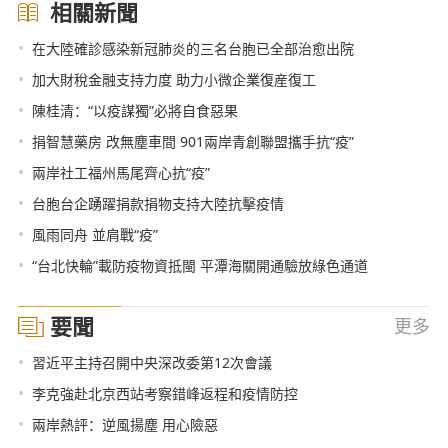
相關新聞
•
在大陸確診感染新冠肺炎的三名台胞已全部治愈出院
•
加大財稅金融支持力度 助力小微企業復産復工
•
陳桂清：“以疫謀獨”必將自食惡果
•
捐智慧藥房 改無塵車間 901兩岸青創聯盟攜手抗“疫”
•
兩岸社工福州馬尾齊心抗“疫”
•
台胞台企踴躍捐款捐物支持大陸抗擊疫情
•
風雨同舟 並肩戰“疫”
•
“台北快輪”載防疫物資抵閩 平潭海關開通驗放綠色通道
要聞
更多
•
習近平主持召開中央深改委第12次會議
•
李克強赴北京西站考察錯峰返程和疫情防控
•
兩岸熱評：逆風揚塵 用心險惡