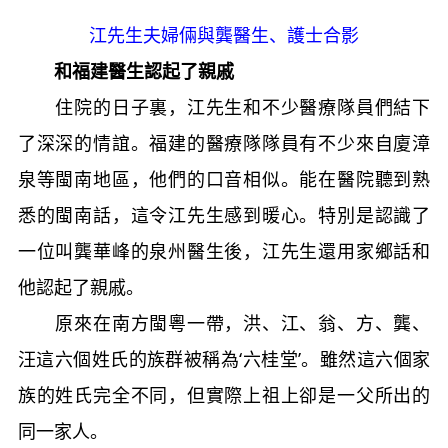
江先生夫婦倆與龔醫生、護士合影
和福建醫生認起了親戚
住院的日子裏，江先生和不少醫療隊員們結下
了深深的情誼。福建的醫療隊隊員有不少來自廈漳
泉等閩南地區，他們的口音相似。能在醫院聽到熟
悉的閩南話，這令江先生感到暖心。特別是認識了
一位叫龔華峰的泉州醫生後，江先生還用家鄉話和
他認起了親戚。
原來在南方閩粵一帶，洪、江、翁、方、龔、
汪這六個姓氏的族群被稱為‘六桂堂’。雖然這六個家
族的姓氏完全不同，但實際上祖上卻是一父所出的
同一家人。