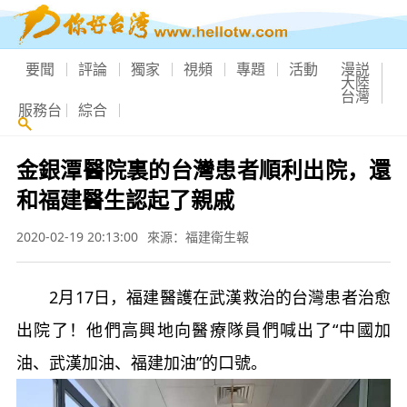
要聞
評論
獨家
視頻
專題
活動
漫説
大陸
台灣
服務台
綜合
金銀潭醫院裏的台灣患者順利出院，還
和福建醫生認起了親戚
2020-02-19 20:13:00
來源：福建衛生報
2月17日，福建醫護在武漢救治的台灣患者治愈
出院了！他們高興地向醫療隊員們喊出了“中國加
油、武漢加油、福建加油”的口號。