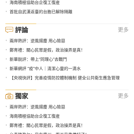
•
海南積極協助台企復工復産
•
首批自武漢返臺的台胞已解除隔離
評論
更多
•
兩岸熱評：逆風揚塵 用心險惡
•
鄭育禮：關心民眾是假，政治操弄是真！
•
新華銳評：帶上“同理心”去戰鬥
•
新華網評 “疫”中人｜清潔心靈的一滴水
•
【央視快評】完善疫情防控體制機制 健全公共衛生應急管理
獨家
更多
•
兩岸熱評：逆風揚塵 用心險惡
•
海南積極協助台企復工復産
•
鄭育禮：關心民眾是假，政治操弄是真！