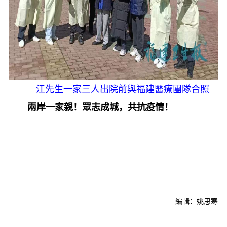
江先生一家三人出院前與福建醫療團隊合照
兩岸一家親！眾志成城，共抗疫情！
編輯：姚思寒