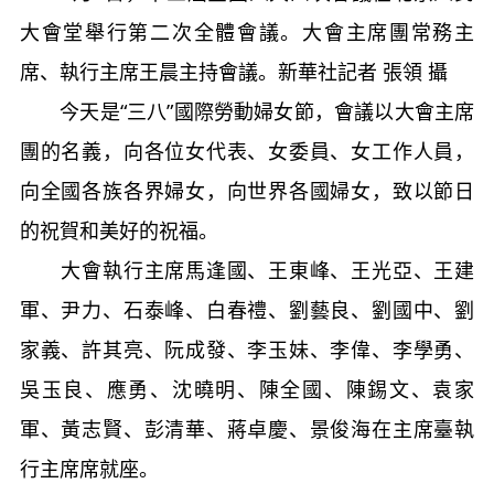
大會堂舉行第二次全體會議。大會主席團常務主
席、執行主席王晨主持會議。新華社記者 張領 攝
今天是“三八”國際勞動婦女節，會議以大會主席
團的名義，向各位女代表、女委員、女工作人員，
向全國各族各界婦女，向世界各國婦女，致以節日
的祝賀和美好的祝福。
大會執行主席馬逢國、王東峰、王光亞、王建
軍、尹力、石泰峰、白春禮、劉藝良、劉國中、劉
家義、許其亮、阮成發、李玉妹、李偉、李學勇、
吳玉良、應勇、沈曉明、陳全國、陳錫文、袁家
軍、黃志賢、彭清華、蔣卓慶、景俊海在主席臺執
行主席席就座。