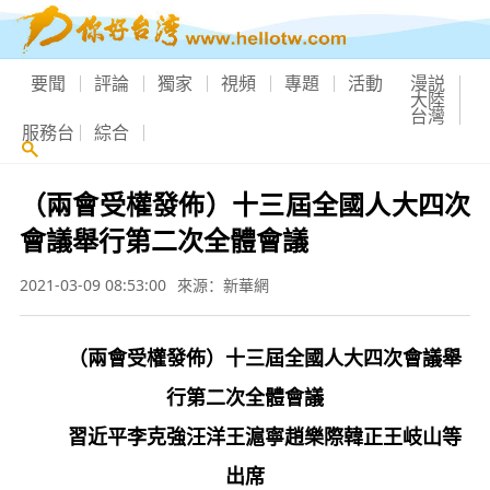
要聞
評論
獨家
視頻
專題
活動
漫説
大陸
台灣
服務台
綜合
（兩會受權發佈）十三屆全國人大四次
會議舉行第二次全體會議
2021-03-09 08:53:00
來源：新華網
（兩會受權發佈）十三屆全國人大四次會議舉
行第二次全體會議
習近平李克強汪洋王滬寧趙樂際韓正王岐山等
出席