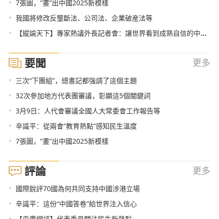
•
7張圖，“畫”出中國2025新模樣
•
我國將修改反壟斷法、公司法、企業破産法等
•
【縱論天下】專家熱議外長記者會：讓世界看到成熟自信的中國氣質
要聞
更多
•
三次“下團組”，總書記都強調了這個主題
•
32次參加地方代表團審議，彰顯這5個關鍵詞
•
3月9日：人代會審議全國人大常委會工作報告等
•
辛識平：從兩會“教育熱點”感知民生溫度
•
7張圖，“畫”出中國2025新模樣
評論
更多
•
國際銳評70國為何共同支持中國涉港立場
•
辛識平：這份“中國答卷”給世界注入信心
•
【央廣網評】代表委員關注民生新熱點