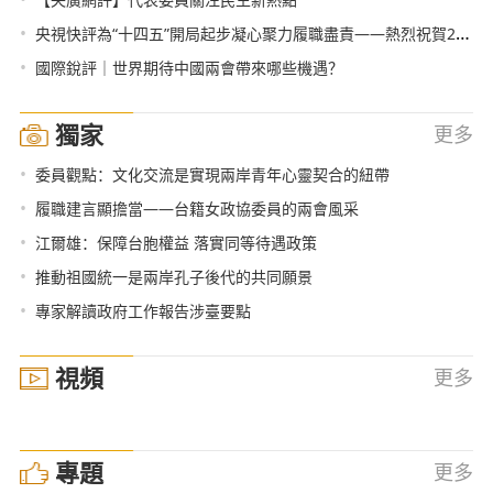
•
央視快評為“十四五”開局起步凝心聚力履職盡責——熱烈祝賀2021年全國兩會召開
•
國際銳評｜世界期待中國兩會帶來哪些機遇？
獨家
更多
•
委員觀點：文化交流是實現兩岸青年心靈契合的紐帶
•
履職建言顯擔當——台籍女政協委員的兩會風采
•
江爾雄：保障台胞權益 落實同等待遇政策
•
推動祖國統一是兩岸孔子後代的共同願景
•
專家解讀政府工作報告涉臺要點
視頻
更多
專題
更多