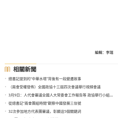
編輯：李瑞
相關新聞
•
總書記提到的“中華水塔”背後有一段變遷故事
•
（兩會受權發佈）全國政協十三屆四次會議舉行視頻會議
•
3月9日：人代會審議全國人大常委會工作報告等 政協舉行小組會議
•
從總書記“兩會團組時間”觀察中國發展三信號
•
32次參加地方代表團審議，彰顯這5個關鍵詞