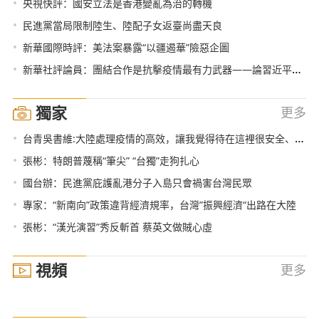
•
央視快評：國安立法是香港變亂為治的轉機
•
民進黨當局限制陸生、陸配子女返臺尚盡天良
•
新華國際時評：美法案暴露“以疆遏華”險惡企圖
•
新華社評論員：團結合作是抗擊疫情最有力武器——論習近平主席在中非團結抗疫特別峰會主旨講話
獨家
更多
•
台青吳書維:大陸處理疫情的高效，讓我覺得待在這裡很安全、安心
•
張彬：特朗普蔑稱“筆尖” “台獨”走狗扎心
•
國台辦：民進黨庇護亂港分子入島只會禍害台灣民眾
•
專家：“新南向”政策違背經濟規率，台灣”振興經濟“出路在大陸
•
張彬：“漢光演習”秀反斬首 蔡英文做賊心虛
視頻
更多