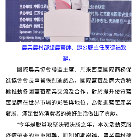
農業農村部總農藝師、辦公廳主任廣德福致
辭。
國際農業協會聯盟主席、馬來西亞國際商務促
進協會會長拿督張創迪認為，國際藍莓品牌大會積
極推動各國藍莓産業交流及合作，對於提升優質藍
莓品牌在世界市場的影響與地位，為促進藍莓産業
發展、滿足世界消費者的美好生活做出了貢獻。
“今年是脫貧攻堅決戰決勝之年，本次活動克服
疫情帶來的重重困難，順利如期舉辦。農業農村部