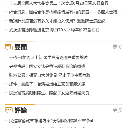
•
十三屆全國人大常委會第二十次會議6月28日至30日舉行
•
綜合消息：團結合作是抗擊疫情最有力的武器——多國人士積極評價習近平主席在中非團結抗疫特別峰會上的主旨講話
•
新冠肺炎疫苗還有多久才能投入使用？聽聽院士怎麼説
•
武漢派醫療隊馳援北京 隊員70人平均年齡27歲左右
要聞
更多
•
一帶一路”內涵上新 習主席有過哪些重要論述
•
央視快評：國安立法是香港變亂為治的轉機
•
駐港公署：摒棄自大與偏見 停止干涉中國內政
•
成仲：露餡了！台灣被爆給五家美智庫送錢
•
民進黨當局限制陸生、陸配子女返臺尚盡天良
評論
更多
•
民進黨當局推“援港方案” 分裂國家陰謀不會得逞