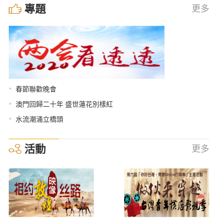
專題
更多
•
春節聯歡晚會
•
澳門回歸二十年 盛世蓮花別樣紅
•
水流潮涌立橋頭
活動
更多