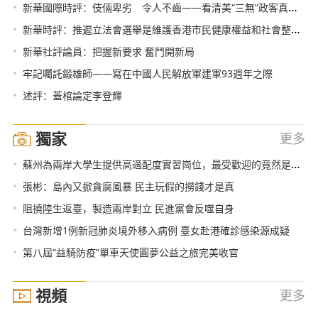
•
新華國際時評：伎倆卑劣 令人不齒——看清美“三無”政客真面目系列評論之二
•
新華時評：推遲立法會選舉是維護香港市民健康權益和社會整體利益的及時必要之舉
•
新華社評論員：把握新要求 奮鬥開新局
•
牢記囑託鍛雄師——寫在中國人民解放軍建軍93週年之際
•
述評：蓋棺論定李登輝
獨家
更多
•
蘇州為兩岸大學生提供高適配度實習崗位，最受歡迎的竟然是……
•
張彬：島內又掀貪腐風暴 民主玩假的撈錢才是真
•
阻撓陸生返臺，製造兩岸對立 民進黨會反噬自身
•
台灣新增1例新冠肺炎境外移入病例 臺女赴港確診感染源成疑
•
第八屆“益騎防疫”單車天使圓夢公益之旅完美收官
視頻
更多