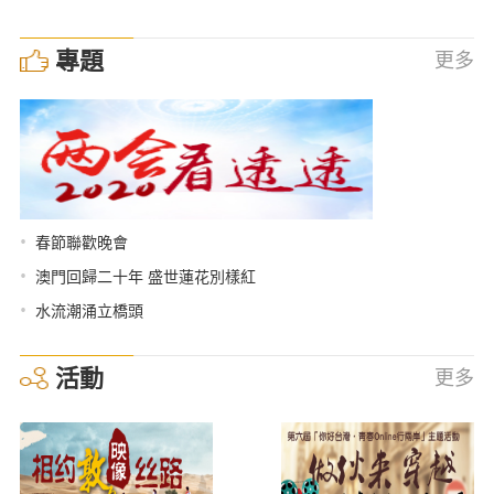
專題
更多
•
春節聯歡晚會
•
澳門回歸二十年 盛世蓮花別樣紅
•
水流潮涌立橋頭
活動
更多