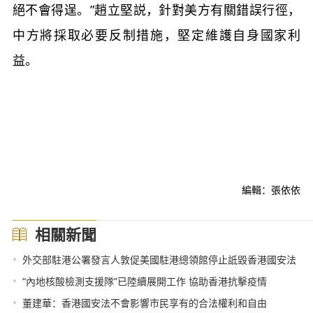
絕不會得逞。”趙立堅説，針對美方有關錯誤行徑，
中方將採取必要反制措施，堅定維護自身國家利
益。
編輯：張依依
相關新聞
•
外交部駐港公署發言人敦促美國駐港總領館停止詆毀香港國安法
•
“內地核酸檢測支援隊”已陸續展開工作 協助香港抗擊疫情
•
董建華：香港國安法不會影響市民享有的合法權利和自由