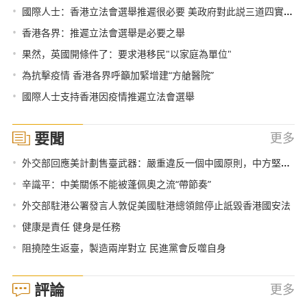
•
國際人士：香港立法會選舉推遲很必要 美政府對此説三道四實屬虛偽
•
香港各界：推遲立法會選舉是必要之舉
•
果然，英國開條件了：要求港移民"以家庭為單位"
•
為抗擊疫情 香港各界呼籲加緊增建“方艙醫院”
•
國際人士支持香港因疫情推遲立法會選舉
要聞
更多
•
外交部回應美計劃售臺武器：嚴重違反一個中國原則，中方堅決反對
•
辛識平：中美關係不能被蓬佩奧之流“帶節奏”
•
外交部駐港公署發言人敦促美國駐港總領館停止詆毀香港國安法
•
健康是責任 健身是任務
•
阻撓陸生返臺，製造兩岸對立 民進黨會反噬自身
評論
更多