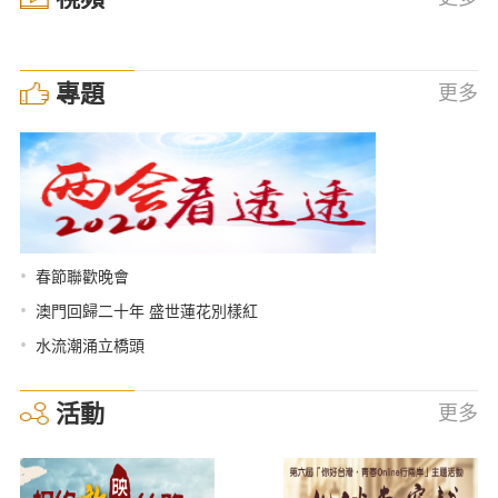
專題
更多
•
春節聯歡晚會
•
澳門回歸二十年 盛世蓮花別樣紅
•
水流潮涌立橋頭
活動
更多