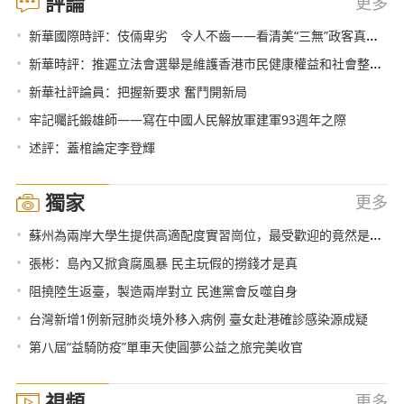
評論
更多
•
新華國際時評：伎倆卑劣 令人不齒——看清美“三無”政客真面目系列評論之二
•
新華時評：推遲立法會選舉是維護香港市民健康權益和社會整體利益的及時必要之舉
•
新華社評論員：把握新要求 奮鬥開新局
•
牢記囑託鍛雄師——寫在中國人民解放軍建軍93週年之際
•
述評：蓋棺論定李登輝
獨家
更多
•
蘇州為兩岸大學生提供高適配度實習崗位，最受歡迎的竟然是……
•
張彬：島內又掀貪腐風暴 民主玩假的撈錢才是真
•
阻撓陸生返臺，製造兩岸對立 民進黨會反噬自身
•
台灣新增1例新冠肺炎境外移入病例 臺女赴港確診感染源成疑
•
第八屆“益騎防疫”單車天使圓夢公益之旅完美收官
視頻
更多