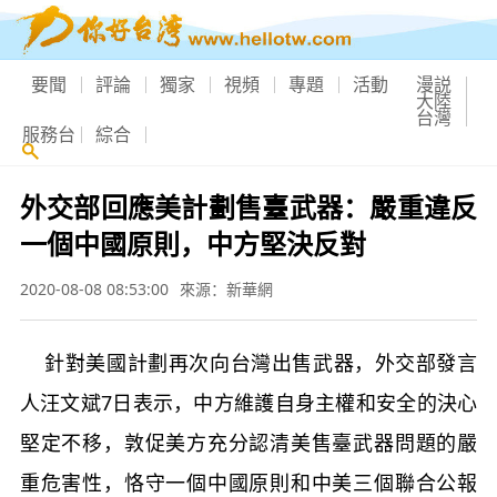
要聞
評論
獨家
視頻
專題
活動
漫説
大陸
台灣
服務台
綜合
外交部回應美計劃售臺武器：嚴重違反
一個中國原則，中方堅決反對
2020-08-08 08:53:00
來源：新華網
針對美國計劃再次向台灣出售武器，外交部發言
人汪文斌7日表示，中方維護自身主權和安全的決心
堅定不移，敦促美方充分認清美售臺武器問題的嚴
重危害性，恪守一個中國原則和中美三個聯合公報