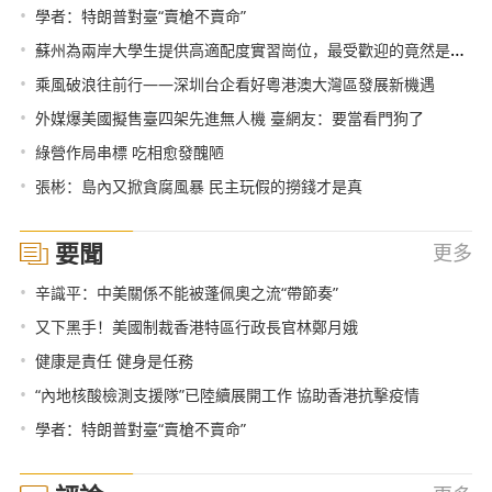
•
學者：特朗普對臺“賣槍不賣命”
•
蘇州為兩岸大學生提供高適配度實習崗位，最受歡迎的竟然是……
•
乘風破浪往前行——深圳台企看好粵港澳大灣區發展新機遇
•
外媒爆美國擬售臺四架先進無人機 臺網友：要當看門狗了
•
綠營作局串標 吃相愈發醜陋
•
張彬：島內又掀貪腐風暴 民主玩假的撈錢才是真
要聞
更多
•
辛識平：中美關係不能被蓬佩奧之流“帶節奏”
•
又下黑手！美國制裁香港特區行政長官林鄭月娥
•
健康是責任 健身是任務
•
“內地核酸檢測支援隊”已陸續展開工作 協助香港抗擊疫情
•
學者：特朗普對臺“賣槍不賣命”