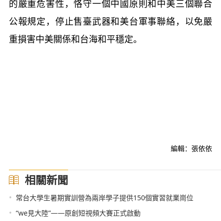
的嚴重危害性，恪守一個中國原則和中美三個聯合
公報規定，停止售臺武器和美台軍事聯絡，以免嚴
重損害中美關係和台海和平穩定。
編輯：張依依
相關新聞
•
常台大學生暑期實訓營為兩岸學子提供150個實習就業崗位
•
“we見大陸”——原創短視頻大賽正式啟動