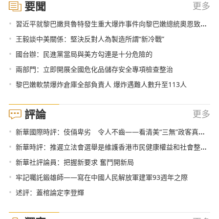
要聞
更多
•
習近平就黎巴嫩貝魯特發生重大爆炸事件向黎巴嫩總統奧恩致慰問電
•
王毅談中美關係：堅決反對人為製造所謂“新冷戰”
•
國台辦：民進黨當局與美方勾連是十分危險的
•
兩部門：立即開展全國危化品儲存安全專項檢查整治
•
黎巴嫩軟禁爆炸倉庫全部負責人 爆炸遇難人數升至113人
評論
更多
•
新華國際時評：伎倆卑劣 令人不齒——看清美“三無”政客真面目系列評論之二
•
新華時評：推遲立法會選舉是維護香港市民健康權益和社會整體利益的及時必要之舉
•
新華社評論員：把握新要求 奮鬥開新局
•
牢記囑託鍛雄師——寫在中國人民解放軍建軍93週年之際
•
述評：蓋棺論定李登輝