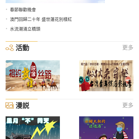
•
春節聯歡晚會
•
澳門回歸二十年 盛世蓮花別樣紅
•
水流潮涌立橋頭
活動
更多
漫説
更多