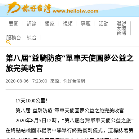
要聞
評論
獨家
視頻
專題
活動
漫説
大陸
台灣
服務台
綜合
第八屆“益騎防疫”單車天使圓夢公益之
旅完美收官
2020-08-06 17:23:00
來源：你好台灣網
17天1000公里！
第八屆“益騎防疫”單車天使圓夢公益之旅完美收官
2020年8月5日12時，“第八屆台灣單車天使公益之旅”
在終點站桃園市楊明中學舉行終點衝刺儀式，這標誌著第