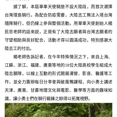
據了解，本屆單車天使騎旅不設大陸段，而首次選擇
台灣環島騎行。為配合防疫需要，大陸志工無法入境台灣
隨隊騎行，但仍線上參與整個活動。用單車天使創始人楊
民忠老師的話來説，正是有了大陸志願者與台灣志願者的
守望相助與良好配合，活動才得以圓滿成功，特別感謝大
陸志工的付出。
楊老師告訴記者，在今年特殊情況之下，來自上海、
江蘇、浙江、福建、廣東等地的18位大陸高校學生組成大
陸志願隊，以線上互動的形式開展運營、影音、醫護等工
作，並全力籌辦每日分享會與破風鴨課程，向小勇士講述
天津、廣東、甘肅地理文化與電影、醫學等方面的趣味知
識，讓小勇士們在騎行鍛鍊之餘得以拓寬視野。