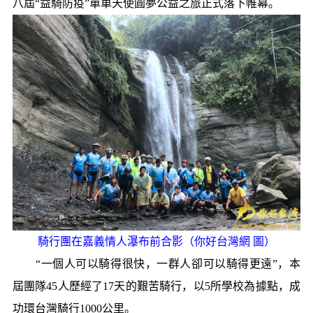
八屆“益騎防疫”單車天使圓夢公益之旅正式落下帷幕。
騎行團在嘉義情人瀑布前合影（你好台灣網 圖）
“一個人可以騎得很快，一群人卻可以騎得更遠”，本
屆團隊45人歷經了17天的艱苦騎行，以5所學校為據點，成
功環台灣騎行1000公里。