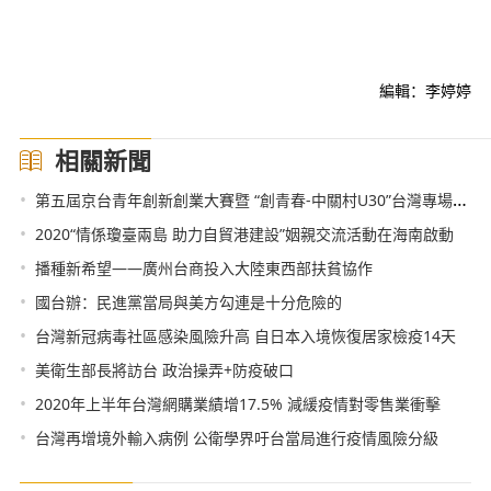
編輯：李婷婷
相關新聞
•
第五屆京台青年創新創業大賽暨 “創青春-中關村U30”台灣專場活動喊你報名參賽啦！
•
2020“情係瓊臺兩島 助力自貿港建設”姻親交流活動在海南啟動
•
播種新希望——廣州台商投入大陸東西部扶貧協作
•
國台辦：民進黨當局與美方勾連是十分危險的
•
台灣新冠病毒社區感染風險升高 自日本入境恢復居家檢疫14天
•
美衛生部長將訪台 政治操弄+防疫破口
•
2020年上半年台灣網購業績增17.5% 減緩疫情對零售業衝擊
•
台灣再增境外輸入病例 公衛學界吁台當局進行疫情風險分級