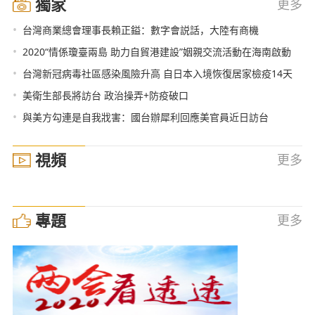
獨家
更多
•
台灣商業總會理事長賴正鎰：數字會説話，大陸有商機
•
2020“情係瓊臺兩島 助力自貿港建設”姻親交流活動在海南啟動
•
台灣新冠病毒社區感染風險升高 自日本入境恢復居家檢疫14天
•
美衛生部長將訪台 政治操弄+防疫破口
•
與美方勾連是自我戕害：國台辦犀利回應美官員近日訪台
視頻
更多
專題
更多