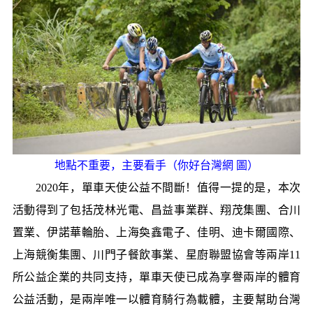
地點不重要，主要看手（你好台灣網 圖）
2020年，單車天使公益不間斷！值得一提的是，本次
活動得到了包括茂林光電、昌益事業群、翔茂集團、合川
置業、伊諾華輪胎、上海奐鑫電子、佳明、迪卡爾國際、
上海競衡集團、川門子餐飲事業、星廚聯盟協會等兩岸11
所公益企業的共同支持，單車天使已成為享譽兩岸的體育
公益活動，是兩岸唯一以體育騎行為載體，主要幫助台灣