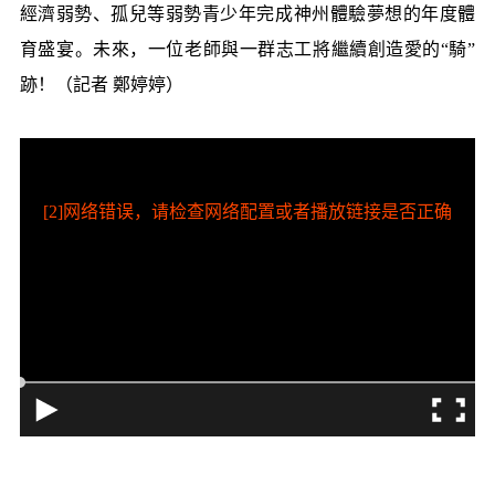
經濟弱勢、孤兒等弱勢青少年完成神州體驗夢想的年度體
育盛宴。未來，一位老師與一群志工將繼續創造愛的“騎”
跡！（記者 鄭婷婷）
[2]网络错误，请检查网络配置或者播放链接是否正确