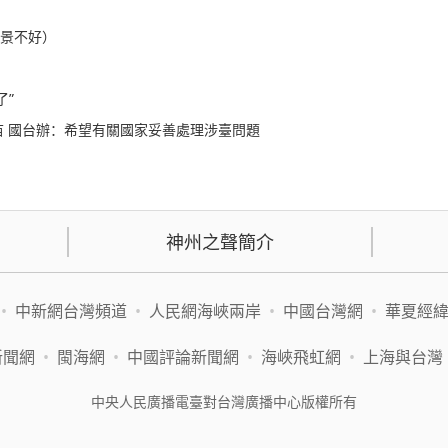
年景不好）
了”
 國台辦：希望有關國家妥善處理涉臺問題
神州之聲簡介
•
中新網台灣頻道
•
人民網海峽兩岸
•
中國台灣網
•
華夏經
新聞網
•
閩海網
•
中國評論新聞網
•
海峽飛虹網
•
上海與台灣
中央人民廣播電臺對台灣廣播中心版權所有