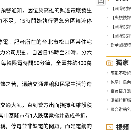
•
【國際銳評
預警通知，因位於高雄的興達電廠發生
•
【央視快評
力不足，15時開始執行緊急分區輪流停
•
【國際銳評
•
【國際銳評
電。記者所在的台北市松山區某住宅
•
新華國際時
力公司規劃，自當日15時至20時，分六
獨家
每輪限電時間50分鐘，全臺共約400萬
•
隔離不發燒
•
乾旱！島內
之苦，還給交通運輸和民眾生活等造
•
臺疫情升溫
•
洪都拉斯稱可能在
通大亂，直到警方出面指揮和維護秩
•
國台辦點名
其中基隆市有1人跌落電梯井造成骨折。
，停電並非缺電的問題，而是電網的
視頻