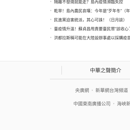
•
隔離不發燒就能走？島內疫情瀕臨失控
•
乾旱！島內農民哀嘆：今年是“歹年冬”（
•
民進黨迫害統派，其心可誅！（日月談）
•
臺疫情升溫！蘇貞昌甩責要臺民眾“該收心
•
洪都拉斯稱可能在大陸設辦事處以採購疫苗
中華之聲簡介
央廣網
•
新華網台灣頻道
中國東南廣播公司
•
海峽