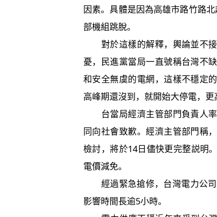
因素。具體是因為高雄市路竹路北
部機組跳脫。
對於這樣的解釋，輿論並不接受
憂，民進黨當局一直號稱台灣不
和安全無虞的電網，這樣不穩定
高峰期還沒到，就開始大停電，更
台當局經濟主管部門負責人率台
同向社會致歉。經濟主管部門稱
檢討，將於14日儘快更完整説明
電價減免。
經過緊急搶修，台灣電力公司最
影響時間長逾5小時。