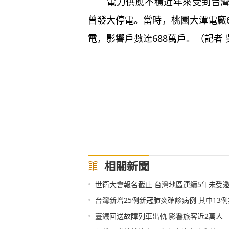
電力供應不穩近年來受到台灣各界
曾發大停電。當時，桃園大潭電廠
電，影響戶數達688萬戶。（記者
相關新聞
•
世衛大會報名截止 台灣地區連續5年未受
•
台灣新增25例新冠肺炎確診病例 其中13
•
臺鐵回送故障列車出軌 影響旅客近2萬人