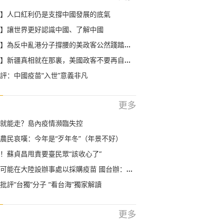
】人口紅利仍是支撐中國發展的底氣
】讓世界更好認識中國、了解中國
】為反中亂港分子撐腰的美政客公然踐踏法治
】新疆真相就在那裏，美國政客不要再自欺欺人了
評：中國疫苗“入世”意義非凡
更多
就能走？島內疫情瀕臨失控
農民哀嘆：今年是“歹年冬”（年景不好）
！蘇貞昌甩責要臺民眾“該收心了”
大陸設辦事處以採購疫苗 國台辦：希望有關國家妥善處理涉臺問題
批評“台獨”分子 “看台海”獨家解讀
更多