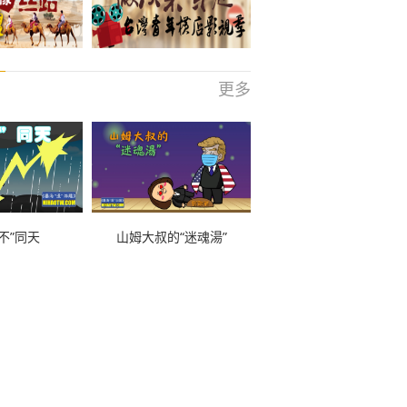
更多
不”同天
山姆大叔的“迷魂湯”