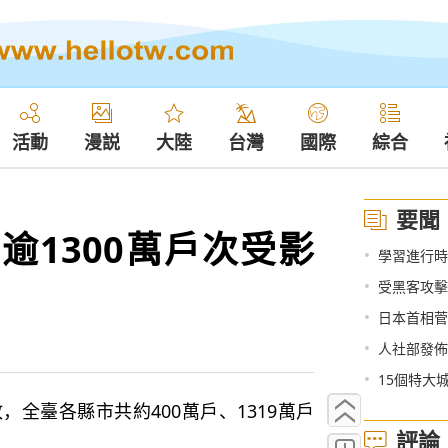
活動
漫説
大陸
台灣
國際
綜合
要聞
逾1300萬戶次受影
•
學習進行時|
•
受黑客攻擊
•
日本首相菅
•
人社部發佈
•
15個特大
全臺各縣市共約400萬戶、1319萬戶
評論