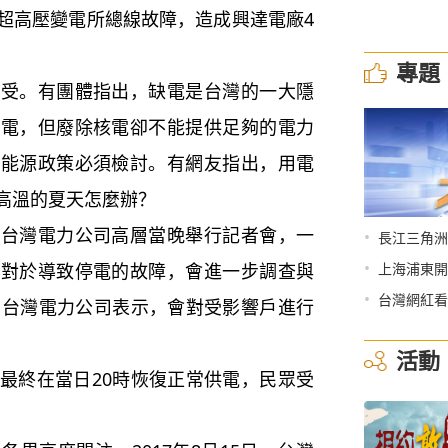
超高壓變電所總線故障，造成興達電廠4
專題
。有團體指出，缺電是台灣的一大隱
缺電，但廢除核電卻不能提供足夠的電力
的能源政策必須檢討。有網友指出，用電
高溫的夏天怎麼辦？
灣電力公司高層當晚舉行記者會，一
•
長江三角洲
•
，對於導致停電的故障，會進一步調查與
上海浦東開
•
台灣網紅看
。台灣電力公司表示，會對受影響戶進行
活動
終在當日20時恢復正常供電，民眾受