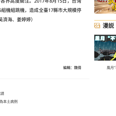
高度關注。2017年8月15日，台灣
6組機組跳機，造成全臺17縣市大規模停
 吳濟海、姜婷婷）
漫説
編輯：魏倩
風月“
邀請
例為本土病例