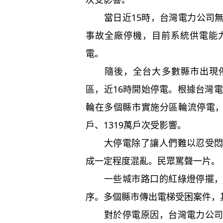
當日近15時，台灣電力公司無
事故全廠停機，目前系統供電能
電。
隨後，全台大多數縣市出現停
區，近16時開始停電。根據台灣電
輪在多個縣市實施分區輪流停電，
戶、1319萬戶次受影響。
大停電除了讓人們難以忍受悶熱
成一定程度混亂。民眾罵聲一片。
一些城市路口的紅綠燈停擺，交
序。多個縣市傳出電梯受困案件，
對於停電原因，台灣電力公司稱