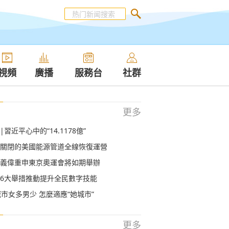
視頻
廣播
服務台
社群
更多
習近平心中的“14.1178億”
關閉的美國能源管道全線恢復運營
義偉重申東京奧運會將如期舉辦
6大舉措推動提升全民數字技能
城市女多男少 怎麼適應“她城市”
更多