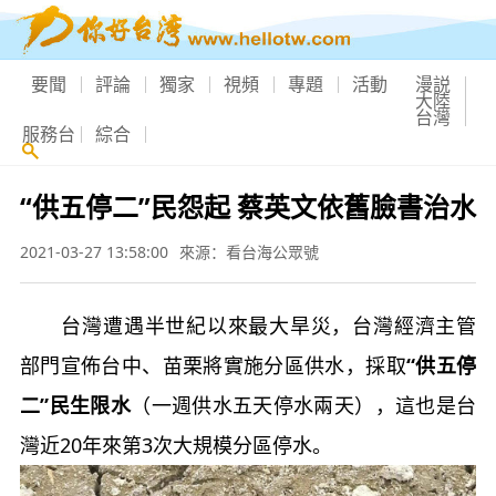
要聞
評論
獨家
視頻
專題
活動
漫説
大陸
台灣
服務台
綜合
“供五停二”民怨起 蔡英文依舊臉書治水
2021-03-27 13:58:00
來源：看台海公眾號
台灣遭遇半世紀以來最大旱災，台灣經濟主管
部門宣佈台中、苗栗將實施分區供水，採取
“供五停
二”民生限水
（一週供水五天停水兩天），這也是台
灣近20年來第3次大規模分區停水。