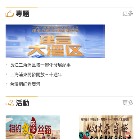
專題
更多
•
長江三角洲區域一體化發展紀事
•
上海浦東開發開放三十週年
•
台灣網紅看廣河
活動
更多