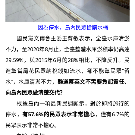
因為停水，島內民眾搶購水桶
國民黨文傳會主委王育敏表示，全臺水庫清淤
不力，至2020年8月止，全臺整體水庫淤積率仍高達
29.59%，與2015年6月的28%相比，不降反升。民
進黨當局花民眾納稅錢如流水，卻不能幫民眾“留
水”，水庫清淤不力，
難道蔡英文不需要負起責任、
向島內民眾做清楚交代？
根據島內一項最新民調顯示，對於即將施行的
停水，
有57.6%的民眾表示非常擔心
，僅有6.7%的
民眾表示非常不擔心。