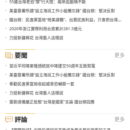
•
55歲台灣老伯“摩”行大陸：兩岸血脈隔不斷
•
美臺簽署所謂“設立海巡工作小組備忘錄” 國台辦：堅決反對
•
國台辦：民進黨當局“倚美謀獨”、出賣民族利益，只會把台灣推向災難
•
2020年浙江實際利用台資累計281.5億元
•
力挺新疆棉花 台灣藝人這樣説
要聞
更多
•
習近平同喀麥隆總統就中喀建交50週年互致賀電
•
美臺簽署所謂“設立海巡工作小組備忘錄” 國台辦：堅決反對
•
奉勸民進黨當局收起威脅恐嚇那一套
•
力挺新疆棉花 台灣藝人這樣説
•
葉劉淑儀嚴正批駁“台灣是國家”言論 國台辦回應
評論
更多
•
【國際銳評】中歐投資協定不能成為西方某些政客的工具