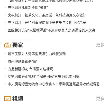
•
央視網評抓創新不問“出身”
•
央視網評｜把茶文化、茶産業、茶科技這篇文章做好
•
央視網評｜要特別重視挖掘中華五千年文明中的精華
•
國際銳評反制“人權教師爺”不過是以其人之道還治其人之身
獨家
更多
•
城市民宿對大灣區消費吸引力越發強勁
•
原來薄餅裏都是“蔡”
•
力挺新疆棉花 台灣藝人這樣説
•
葉劉淑儀嚴正批駁“台灣是國家”言論 國台辦回應
•
中央廣電總臺港澳台中心發言人：奉勸民進黨當局收起威脅恐嚇那一套
視頻
更多