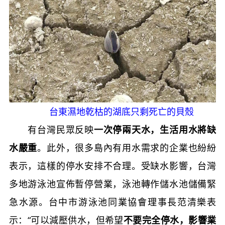
台東濕地乾枯的湖底只剩死亡的貝殼
有台灣民眾反映
一次停兩天水，生活用水將缺
水嚴重
。此外，很多島內有用水需求的企業也紛紛
表示，這樣的停水安排不合理。受缺水影響，台灣
多地游泳池宣佈暫停營業，泳池轉作儲水池儲備緊
急水源。台中市游泳池同業協會理事長范清樂表
示：“可以減壓供水，但希望
不要完全停水，影響業