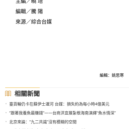
主編／曉 培
編輯／騰 陽
來源／綜合台媒
編輯：姚思寒
相關新聞
•
臺貨輪仍卡在蘇伊士運河 台媒：損失約為每小時4億美元
•
“跟著我養魚最賺錢”——台商洪宜展紮根海南演繹“魚水情深”
•
北京來論：“九二共識”沒有模糊的空間