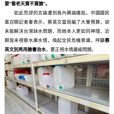
要“看老天賞不賞臉”。
如此荒謬的言論遭到島內輿論痛批。中國國民
黨召開記者會表示，蔡英文當局編了大筆預算，卻
未能解決台灣缺水問題，而她本人更如同神隱，近
期皆未視察水庫水情，喚起全民危機意識，呼籲
蔡
英文別再用臉書治水
，要正視水情嚴峻問題。