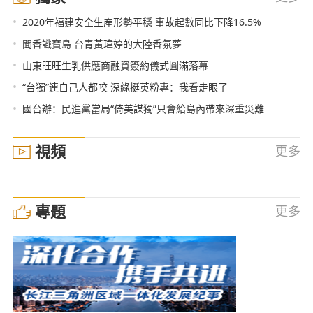
•
2020年福建安全生産形勢平穩 事故起數同比下降16.5%
•
聞香識寶島 台青黃瑋婷的大陸香氛夢
•
山東旺旺生乳供應商融資簽約儀式圓滿落幕
•
“台獨”連自己人都咬 深綠挺英粉專：我看走眼了
•
國台辦：民進黨當局“倚美謀獨”只會給島內帶來深重災難
視頻
更多
專題
更多