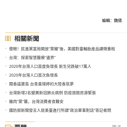
編輯：魏倩
相關新聞
•
傻眼！民進黨當局開放“萊豬”後，美國對臺輪胎産品課徵重稅
•
台灣：探索智慧醫療“邊界”
•
2020年台灣人口首度負增長 新生兒跌破17萬人
•
2020年台灣人口首次負增長
•
聞香識寶島 台青黃瑋婷的大陸香氛夢
•
台灣新增2名變異新冠肺炎病例 防疫旅館房源緊張
•
豬肉“萊”襲，台灣消費者食難安
•
國防部新聞發言人就美臺進行所謂“政治軍事對話”答記者問