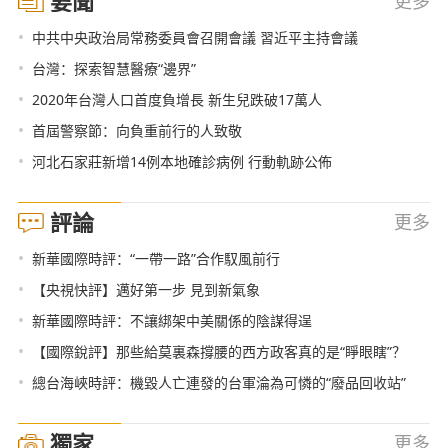
要聞
更多
•
中共中央政治局常務委員會召開會議 習近平主持會議
•
台灣：探索智慧醫療“邊界”
•
2020年台灣人口首度負增長 新生兒跌破17萬人
•
首屆警察節：向負重前行的人致敬
•
河北石家莊新增14例本地確診病例 行動軌跡公佈
評論
更多
•
新華國際時評：“一帶一路”合作馭風前行
•
【央視快評】邁好第一步 見到新氣象
•
新華國際時評：不讓綁架中美關係的陰謀得逞
•
【國際銳評】那些給莫裏森撐腰的西方政客真的是“睜眼瞎”？
•
總台海峽時評：機毀人亡連發的台軍淪為可憐的“廢品回收站”
獨家
更多