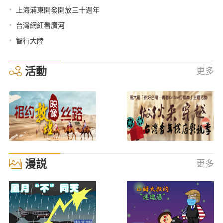
•
上海浦東開發開放三十週年
•
台灣網紅看廣河
•
智行大陸
活動
更多
漫説
更多