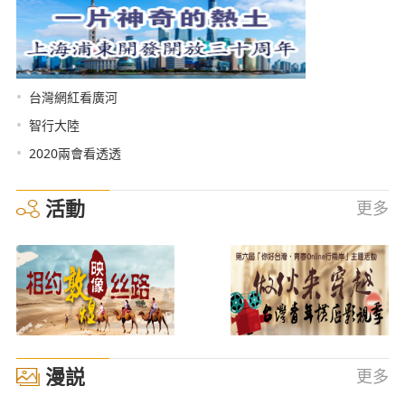
•
台灣網紅看廣河
•
智行大陸
•
2020兩會看透透
活動
更多
漫説
更多