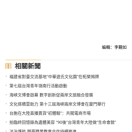
編輯：李覲如
相關新聞
•
福建省對臺交流基地“中華遊氏文化園”在柘榮揭牌
•
第七屆台灣青年嶺南行活動啟動
•
海峽文博會啟幕 數字創新促兩岸文旅融合發展
•
文化搭橋雲助力 第十三屆海峽兩岸文博會在廈門舉行
•
台胞在大陸直播賣貨“初體驗”：共闖電商市場
•
拍臨終回憶錄為遺體美容 “90後”台灣青年大陸做“生命會館”
•
法治護航 閩臺職業教育合作持續推進