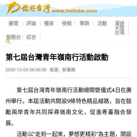
要聞
評論
獨家
視頻
專題
活動
漫説
大陸
台灣
服務台
綜合
第七屆台灣青年嶺南行活動啟動
2020-12-05 08:56:00
來源：新華網
第七屆台灣青年嶺南行活動總開營儀式4日在廣
州舉行。本屆活動共開設9條特色精品線路，旨在鼓
勵兩岸青年共同探尋嶺南文化，促進粵臺融合發
展。
活動以“走到一起來，夢想更精彩”為主題，開設