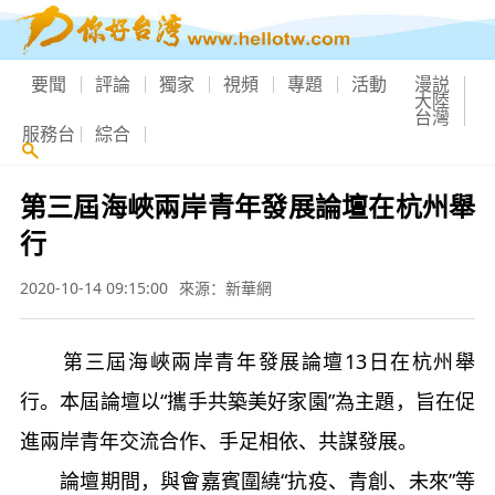
要聞
評論
獨家
視頻
專題
活動
漫説
大陸
台灣
服務台
綜合
第三屆海峽兩岸青年發展論壇在杭州舉
行
2020-10-14 09:15:00
來源：新華網
第三屆海峽兩岸青年發展論壇13日在杭州舉
行。本屆論壇以“攜手共築美好家園”為主題，旨在促
進兩岸青年交流合作、手足相依、共謀發展。
論壇期間，與會嘉賓圍繞“抗疫、青創、未來”等