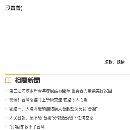
段菁菁)
編輯：魏倩
相關新聞
•
第三屆海峽兩岸青年發展論壇開幕 匯青春力量築美好家園
•
警惕！台灣間諜盯上學術交流 套路令人心驚
•
劉結一：大陸將繼續團結廣大台胞堅決反對“台獨”
•
人民日報：絕不給“台獨”分裂活動留下任何空間
•
“打嘴炮”救不了台灣