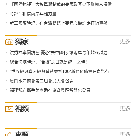
•
【國際銳評】大搞單邊制裁的美國政客欠下纍纍人權債
•
時評：相信兩岸年輕力量
•
新華國際時評：在台灣問題上耍弄心機註定打錯算盤
獨家
更多
•
洪秀柱率團訪陸 憂心“去中國化”讓兩岸青年越來越遠
•
總台海峽時評：“台獨”之日就是統一之時！
•
“世界旅遊聯盟旅遊減貧案例100”新聞發佈會在京舉行
•
廈門水産商會第二屆會員大會召開
•
福建龍岩攜手美團助推旅遊景區智慧化發展
視頻
更多
專題
更多