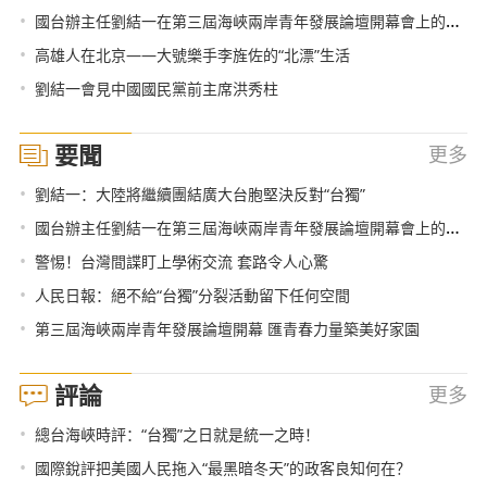
•
國台辦主任劉結一在第三屆海峽兩岸青年發展論壇開幕會上的致辭（全文）
•
高雄人在北京——大號樂手李旌佐的“北漂”生活
•
劉結一會見中國國民黨前主席洪秀柱
要聞
更多
•
劉結一：大陸將繼續團結廣大台胞堅決反對“台獨”
•
國台辦主任劉結一在第三屆海峽兩岸青年發展論壇開幕會上的致辭（全文）
•
警惕！台灣間諜盯上學術交流 套路令人心驚
•
人民日報：絕不給“台獨”分裂活動留下任何空間
•
第三屆海峽兩岸青年發展論壇開幕 匯青春力量築美好家園
評論
更多
•
總台海峽時評：“台獨”之日就是統一之時！
•
國際銳評把美國人民拖入“最黑暗冬天”的政客良知何在？