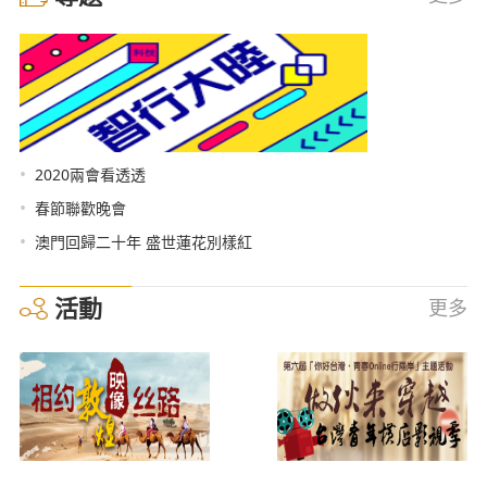
•
2020兩會看透透
•
春節聯歡晚會
•
澳門回歸二十年 盛世蓮花別樣紅
活動
更多