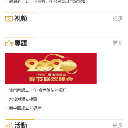
•
超窩心！五一小長假，在鄂台青出行話你知
視頻
更多
專題
更多
•
澳門回歸二十年 盛世蓮花別樣紅
•
水流潮涌立橋頭
•
新中國成立70週年
活動
更多