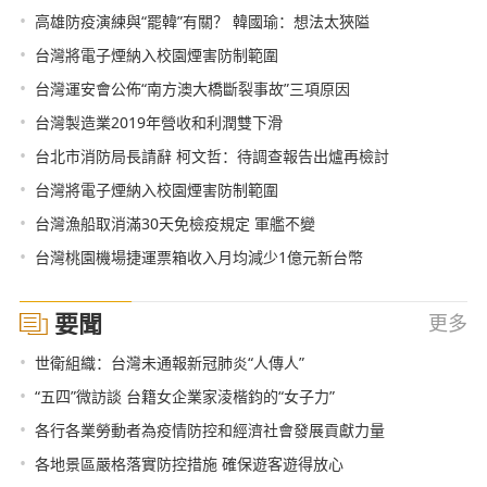
•
高雄防疫演練與“罷韓”有關？ 韓國瑜：想法太狹隘
•
台灣將電子煙納入校園煙害防制範圍
•
台灣運安會公佈“南方澳大橋斷裂事故”三項原因
•
台灣製造業2019年營收和利潤雙下滑
•
台北市消防局長請辭 柯文哲：待調查報告出爐再檢討
•
台灣將電子煙納入校園煙害防制範圍
•
台灣漁船取消滿30天免檢疫規定 軍艦不變
•
台灣桃園機場捷運票箱收入月均減少1億元新台幣
要聞
更多
•
世衛組織：台灣未通報新冠肺炎“人傳人”
•
“五四”微訪談 台籍女企業家淩楷鈞的“女子力”
•
各行各業勞動者為疫情防控和經濟社會發展貢獻力量
•
各地景區嚴格落實防控措施 確保遊客遊得放心