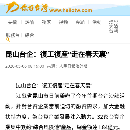
要聞
評論
獨家
視頻
專題
活動
漫説
大陸
台灣
服務台
綜合
昆山台企：復工復産“走在春天裏”
2020-05-06 08:19:00
來源：人民日報海外版
昆山台企：復工復産“走在春天裏”
江蘇省昆山市日前舉辦了今年首期台企沙龍活
動，針對台資企業當前迫切的融資需求，加大金融
扶持力度，為台資企業發展注入動力。32家台資企
業集中簽約“綜合風險池”産品，總金額達1.84億元。