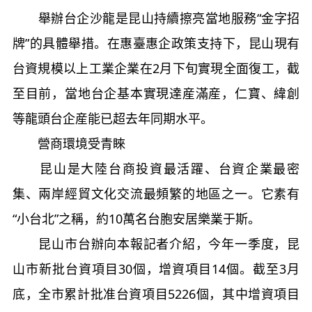
舉辦台企沙龍是昆山持續擦亮當地服務“金字招
牌”的具體舉措。在惠臺惠企政策支持下，昆山現有
台資規模以上工業企業在2月下旬實現全面復工，截
至目前，當地台企基本實現達産滿産，仁寶、緯創
等龍頭台企産能已超去年同期水平。
營商環境受青睞
昆山是大陸台商投資最活躍、台資企業最密
集、兩岸經貿文化交流最頻繁的地區之一。它素有
“小台北”之稱，約10萬名台胞安居樂業于斯。
昆山市台辦向本報記者介紹，今年一季度，昆
山市新批台資項目30個，增資項目14個。截至3月
底，全市累計批准台資項目5226個，其中增資項目