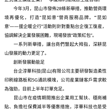
今年3月，昆山市發佈28條新舉措，推動營商環
境再優化，打造“昆如意”營商服務品牌。“‘昆如
意’——援企暖企行”活動則針對重點台企復工復産，
協調解決企業發展困難，現場發放“政策紅包”。
一系列新舉措，讓台商們豎起大拇指，深耕昆
山發展的動力更足了。
創新發展動能足
台企淳華科技(昆山)有限公司主要研發製造柔性
印刷線路板和5G通訊模塊，公司産業鏈客戶需求較
為強勁，目前上半年訂單充足。
昆山市在疫情期間推出企業用工幫扶、穩崗補
貼、負擔社保費減半等優惠措施，淳華科技也是受