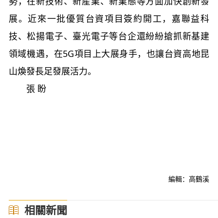
勢，在新技術、新産業、新業態等方面加快創新發
展。近來一批優質台資項目簽約開工，嘉聯益科
技、松揚電子、臺光電子等台企還紛紛搶抓新基建
領域機遇，在5G項目上大展身手，也讓台資高地昆
山煥發長足發展活力。
張 盼
編輯：高鶴溪
相關新聞