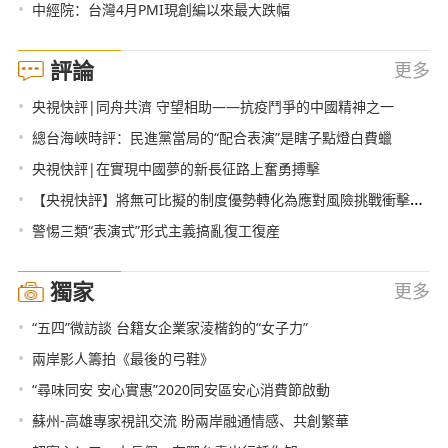
•
中經院：台灣4月PMI現創編以來最大跌幅
評論
更多
•
央視快評|同舟共濟 守望相助——抗疫鬥爭的中國精神之一
•
總台海峽時評：民進黨當局的“配合表演”是瞎子點燈白費蠟
•
央視快評|在實現中國夢的新長征路上奮勇搏擊
•
【央視快評】將無可比擬的制度優勢轉化為應對風險挑戰衝擊的勝勢
•
警惕三類“表演式”形式主義搞亂復工復産
獨家
更多
•
“五四”微訪談 台籍女企業家淩楷鈞的“女子力”
•
兩岸影人籌拍《最後的弓鞋》
•
“尋味同安 安心實惠”2020同安區安心消費節啟動
•
蘇州-高雄專家視訊交流 盼兩岸融通情感、共創繁華