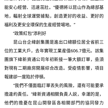
能安心經營、迅速茁壯。“優德將以昆山作為總部基
地，輻射全球運營據點，創造更好的收益、更好的
福利及更安全環保的生産經營場地。”
“政策紅包”添利好
昆山台企緯創集團是進出口總額位居全省前三
位的工業大戶，去年實現工業産值606.7億元。該集
團旗下緯新資通公司年初新接一筆大額訂單，亟須
對現有二期廠房開展綜合改造。受疫情影響，項目
報建卻一度陷於停頓。
“我們不僅面臨訂單丟失的風險，還有可能要承
擔違約責任。”緯新資通相關負責人説，幸運的是，
他們的擔憂在昆山開發區各相關部門的協同發力