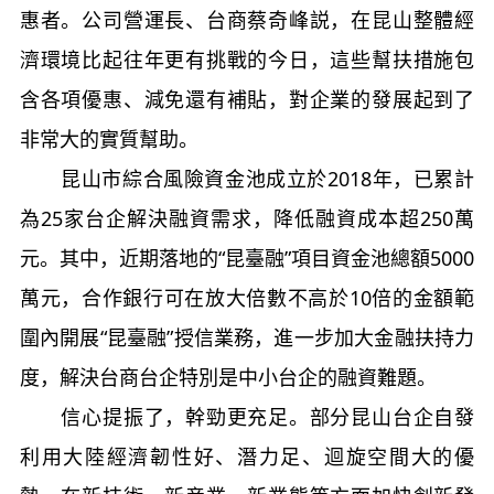
惠者。公司營運長、台商蔡奇峰説，在昆山整體經
濟環境比起往年更有挑戰的今日，這些幫扶措施包
含各項優惠、減免還有補貼，對企業的發展起到了
非常大的實質幫助。
昆山市綜合風險資金池成立於2018年，已累計
為25家台企解決融資需求，降低融資成本超250萬
元。其中，近期落地的“昆臺融”項目資金池總額5000
萬元，合作銀行可在放大倍數不高於10倍的金額範
圍內開展“昆臺融”授信業務，進一步加大金融扶持力
度，解決台商台企特別是中小台企的融資難題。
信心提振了，幹勁更充足。部分昆山台企自發
利用大陸經濟韌性好、潛力足、迴旋空間大的優