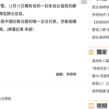
警。12月31日確有收到一封來自台當局的郵
•
總台海峽時
典型肺炎信息。
•
央視快評|
•
是中國在聯合國的唯一合法代表，世衛組織
【央視快評】
•
。(總臺記者 朱赫）
警惕三類“
•
總台海峽時
獨家
•
兩岸影人籌
•
“尋味同安
編輯：李婷婷
•
蘇州-高雄
•
超窩心！五
•
兩岸開講:借
法太狹隘
視頻