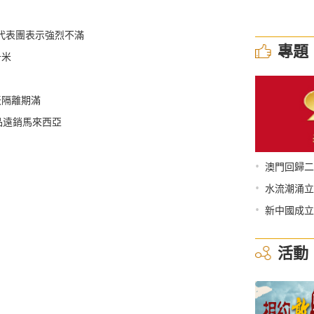
代表團表示強烈不滿
專題
千米
天隔離期滿
品遠銷馬來西亞
•
澳門回歸二
•
水流潮涌立
•
新中國成立
活動