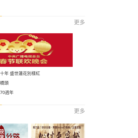
更多
十年 盛世蓮花別樣紅
橋頭
70週年
更多