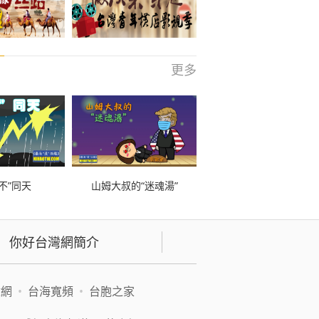
更多
不”同天
山姆大叔的“迷魂湯”
你好台灣網簡介
緯網
•
台海寬頻
•
台胞之家