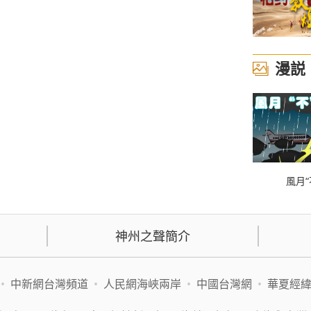
漫説
風月“
神州之聲簡介
•
中新網台灣頻道
•
人民網海峽兩岸
•
中國台灣網
•
華夏經