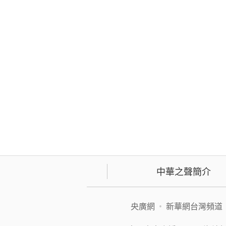
中華之聲簡介
央廣網
•
新華網台灣頻道