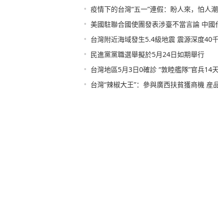
•
疫情下的台灣“五一”連假：盼人來，怕人潮
•
美國駐聯合國使團發表涉臺不當言論 中國
•
台灣附近海域發生5.4級地震 震源深度40
•
民進黨黨職選舉擬於5月24日如期舉行
•
台灣地區5月3日0確診 “敦睦艦隊”官兵14
•
台灣“辣椒大王”：參與廣西扶貧獲商機 産