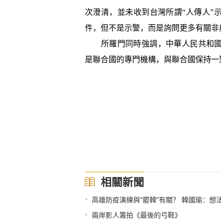
次澄清，並未收到台灣所謂“人傳人”示
件，但不是示警，而是詢問更多有關非
所羅門同時強調，中華人民共和國
是聯合國的專門機構，與聯合國保持一致
相關新聞
•
高雄防疫演練與“罷韓”有關？ 韓國瑜：想
•
兩岸影人籌拍《最後的弓鞋》