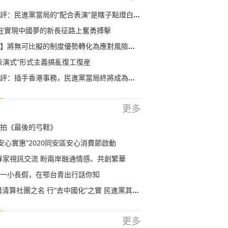
評：民進黨當局的“配合表演”是瞎子點燈白費蠟
在實現中國夢的新長征路上奮勇搏擊
將無可比擬的制度優勢轉化為應對風險挑戰衝擊的勝勢
表演式”形式主義搞亂復工復産
評：插手香港事務，民進黨當局終將成為棄子一枚
更多
拍《最後的弓鞋》
 安心實惠”2020同安區安心消費節啟動
專家視訊交流 盼兩岸融通情感、共創繁華
一小長假，在鄂台青出行話你知
清算社團之名 行“去中國化”之實 民進黨其心可誅
更多