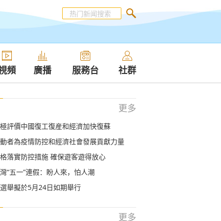
視頻
廣播
服務台
社群
更多
極評價中國復工復産和經濟加快復蘇
動者為疫情防控和經濟社會發展貢獻力量
格落實防控措施 確保遊客遊得放心
灣“五一”連假：盼人來，怕人潮
選舉擬於5月24日如期舉行
更多