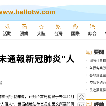
活動
漫説
大陸
台灣
國際
綜合
要聞
未通報新冠肺炎“人
•
國際社會積
•
各行各業勞
•
各地景區嚴
•
疫情下的台
端
•
民進黨黨職
炎例行發佈會，針對台當局稱曾于去年12月
評論
“人傳人”，世衛組織法律官員史蒂文所羅門再