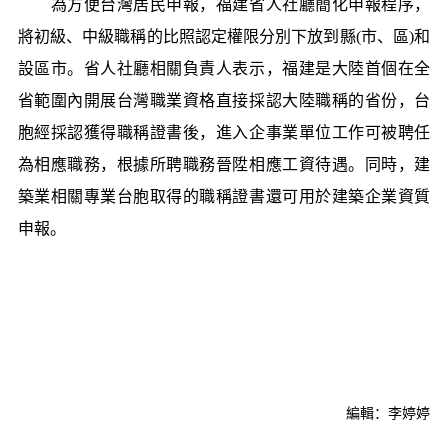
為方便台灣居民申報，福建省人社廳簡化申報程序，
將初級、中級職稱的比照認定權限分別下放到縣(市、區)和
設區市。省人社廳相關負責人表示，福建是大陸首個在全
省範圍內開展台灣職業資格直接採認大陸職稱的省份，台
胞經採認獲得職稱證書後，進入企事業單位工作可被聘任
為相應職務，根據所聘職務晉陞相應工資待遇。同時，建
築業相關專業台胞取得的職稱證書還可用於建築企業資質
申報。
編輯：李婷婷