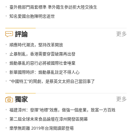
•
臺外務部門兩套標準 準外籍生參訪拒大陸交換生
•
知名愛國台胞陳明忠逝世
評論
更多
•
順應時代潮流，堅持改革開放
•
止暴制亂，香港需要穿雲破霧再出發
•
煽動暴亂的惡行必將被國際社會唾棄
•
新華國際時評：煽動暴亂註定不得人心
•
“中國特工”的鬧劇，是蔡英文太把自己當回事了
獨家
更多
•
福建漳州：發揮“地標”效應，做強一個産業，致富一方百姓
•
第二屆全球未來食品論壇在漳州開發區開幕
•
樂學無距離 2019年台灣閱讀節登場