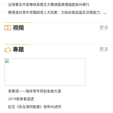
•
台灣著名作家陳映真徵文大賽頒獎典禮福建泉州舉行
•
穗港澳台青年求職困境三大因素：欠缺自我認識及決策能力、職業資料及社會價值影響
視頻
更多
專題
更多
•
青春頌——兩岸青年原創金曲大選
•
2019兩會看透透
•
紀念《告台灣同胞書》發佈40週年