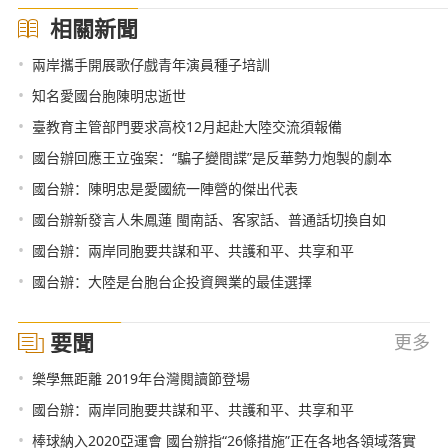
相關新聞
•
兩岸攜手開展歌仔戲青年演員種子培訓
•
知名愛國台胞陳明忠逝世
•
臺教育主管部門要求高校12月起赴大陸交流須報備
•
國台辦回應王立強案：“騙子變間諜”是反華勢力炮製的劇本
•
國台辦：陳明忠是愛國統一陣營的傑出代表
•
國台辦新發言人朱鳳蓮 閩南話、客家話、普通話切換自如
•
國台辦：兩岸同胞要共謀和平、共護和平、共享和平
•
國台辦：大陸是台胞台企投資興業的最佳選擇
要聞
更多
•
樂學無距離 2019年台灣閱讀節登場
•
國台辦：兩岸同胞要共謀和平、共護和平、共享和平
•
棒球納入2020亞運會 國台辦指“26條措施”正在各地各領域落實