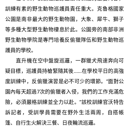
訓練有素的野生動物巡護員責任重大。克魯格國家
公園是南非最大的野生動物園，大象、犀牛、獅子
等多種大型野生動物棲息於此。公園旁的南部非洲
野生動物學院是專門培養反偷獵隊伍和野生動物巡
護員的學校。
直升機在空中盤旋巡邏，一群獵犬飛速奔向可
疑目標，巡護員持槍緊隨其後……在學校平日的高強
度訓練中，反偷獵演習是必不可少的環節。“面對公
園內每天超過7次的偷獵者入侵，我們的工作充滿危
險，必須嚴格訓練並全力以赴。”該校訓練官沃特告
訴記者，受訓學員需要在野外生活兩周，自搭帳
篷、自行生火解決三餐、日夜輪流巡邏。