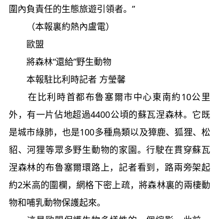
圍內負責任的生態旅遊引領者。”
（本報裏約熱內盧電）
歐盟
將森林“還給”野生動物
本報駐比利時記者 方瑩馨
在比利時首都布魯塞爾市中心東南約10公里
外，有一片佔地超過4400公頃的蘇瓦涅森林。它既
是城市綠肺，也是100多種鳥類以及獐鹿、狐狸、松
貂、河狸等眾多野生動物的家園。行駛在貫穿蘇瓦
涅森林的布魯塞爾環路上，記者看到，路兩旁架起
約2米高的圍欄，網格下密上疏，將森林裏的兩棲動
物和哺乳動物保護起來。