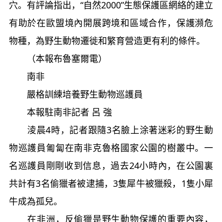
穴。有評論指出，“自然2000”生態保護區網絡的建立
有助於在歐盟境內開展跨境和區域合作，保護瀕危
物種，為野生動物遷徙和繁育營造更有利的條件。
（本報布魯塞爾電）
南非
嚴格訓練培養野生動物巡護員
本報駐南非記者 呂 強
淩晨4時，記者跟隨3名臉上涂著迷彩的野生動
物巡護員匍匐在南非克魯格國家公園的樹叢中。一
名巡護員剛剛收到信息，過去24小時內，在公園裏
共計有3名偷獵者被逮捕，3隻犀牛被獵殺，1隻小犀
牛成為孤兒。
在非洲，反偷獵是野生動物保護的重要內容，