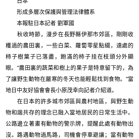
日本
形成多層次保護與管理法律體系
本報駐日本記者 劉軍國
秋收時節，漫步在長野縣伊那市郊區，剛剛收
穫過的農田裏，一些白菜、蘿蔔零星點綴，遠處的
柿子樹葉子已落盡，飽滿的柿子挂在枝頭分外顯
眼。“農田裏的蔬菜和樹上的果子是特意留下的，為
了讓野生動物在嚴寒的冬天也能輕鬆找到食物。”當
地日中友好協會會長小原茂幸向記者介紹道。
在日本的許多城市郊區與農村地區，與野生動
物和諧共存的理念已融入當地居民的日常生活中。
公路邊立著畫有動物的警示牌，提醒此處有動物出
沒。路遇動物過馬路，司機會停車避讓；當有動物