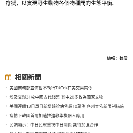
狩獵，以實現野生動物各個物種間的生態平衡。
編輯：魏倩
相關新聞
•
美國商務部宣佈暫不執行TikTok在美交易禁令
•
埃及交還31枚中國古代錢幣 其中20多枚為國家文物
•
美國連續13日單日新增確診病例超10萬例 各州宣佈新限制措施
•
疫情下韓國首爾加速推進教學機器人應用
•
民調顯示：中日民眾重視中日關係 期待加強合作