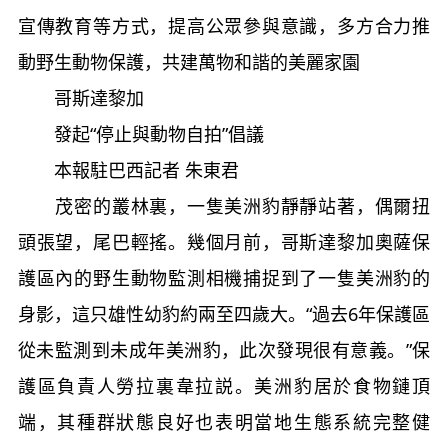
宣傳教育等方式，提高公眾參與意識，多方合力推
動野生動物保護，共建萬物和諧的美麗家園
哥斯達黎加
發起“停止與動物自拍”倡議
本報駐巴西記者 朱東君
茂密的叢林裏，一隻美洲豹靜靜站著，偶爾扭
頭張望，尾巴輕搖。幾個月前，哥斯達黎加奧薩保
護區內的野生動物監測相機捕捉到了一隻美洲豹的
身影，這只雄性幼豹約兩至四歲大。“過去6年保護區
從未監測到未成年美洲豹，此次發現很有意義。”保
護區負責人勞拉裏韋拉説。美洲豹居於食物鏈頂
端，其種群狀態良好也表明當地生態系統完整健