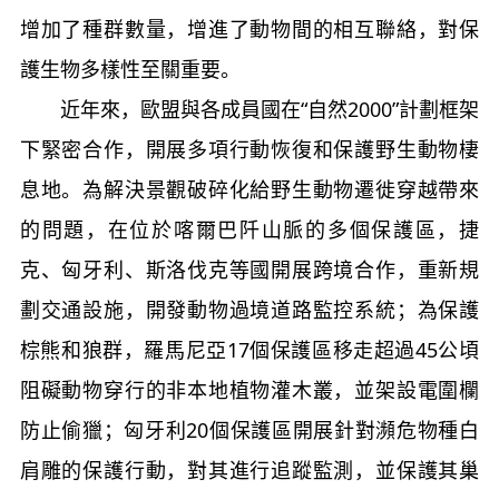
增加了種群數量，增進了動物間的相互聯絡，對保
護生物多樣性至關重要。
近年來，歐盟與各成員國在“自然2000”計劃框架
下緊密合作，開展多項行動恢復和保護野生動物棲
息地。為解決景觀破碎化給野生動物遷徙穿越帶來
的問題，在位於喀爾巴阡山脈的多個保護區，捷
克、匈牙利、斯洛伐克等國開展跨境合作，重新規
劃交通設施，開發動物過境道路監控系統；為保護
棕熊和狼群，羅馬尼亞17個保護區移走超過45公頃
阻礙動物穿行的非本地植物灌木叢，並架設電圍欄
防止偷獵；匈牙利20個保護區開展針對瀕危物種白
肩雕的保護行動，對其進行追蹤監測，並保護其巢