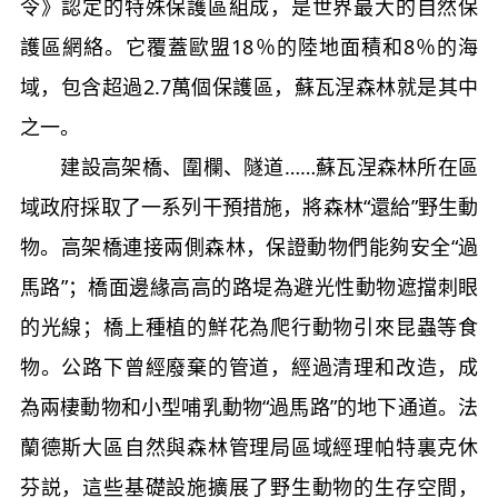
令》認定的特殊保護區組成，是世界最大的自然保
護區網絡。它覆蓋歐盟18％的陸地面積和8％的海
域，包含超過2.7萬個保護區，蘇瓦涅森林就是其中
之一。
建設高架橋、圍欄、隧道……蘇瓦涅森林所在區
域政府採取了一系列干預措施，將森林“還給”野生動
物。高架橋連接兩側森林，保證動物們能夠安全“過
馬路”；橋面邊緣高高的路堤為避光性動物遮擋刺眼
的光線；橋上種植的鮮花為爬行動物引來昆蟲等食
物。公路下曾經廢棄的管道，經過清理和改造，成
為兩棲動物和小型哺乳動物“過馬路”的地下通道。法
蘭德斯大區自然與森林管理局區域經理帕特裏克休
芬説，這些基礎設施擴展了野生動物的生存空間，