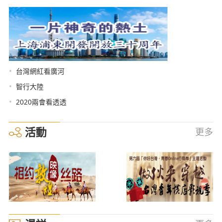
•
台灣網紅看廣河
•
智行大陸
•
2020兩會看透透
活動
更多