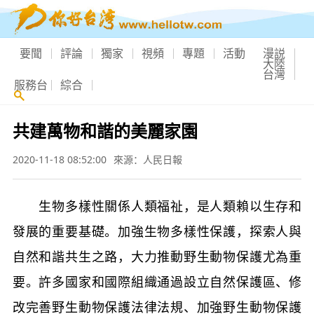
要聞
評論
獨家
視頻
專題
活動
漫説
大陸
台灣
服務台
綜合
共建萬物和諧的美麗家園
2020-11-18 08:52:00
來源：人民日報
生物多樣性關係人類福祉，是人類賴以生存和
發展的重要基礎。加強生物多樣性保護，探索人與
自然和諧共生之路，大力推動野生動物保護尤為重
要。許多國家和國際組織通過設立自然保護區、修
改完善野生動物保護法律法規、加強野生動物保護