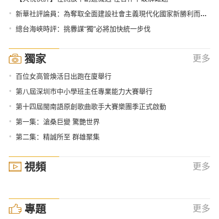
•
新華社評論員：為奪取全面建設社會主義現代化國家新勝利而奮鬥——學習貫徹黨的十九屆五中全會精神
•
總台海峽時評：挑釁謀“獨”必將加快統一步伐
獨家
更多
•
百位女高管煥活日出跑在廈舉行
•
第八屆深圳市中小學班主任專業能力大賽舉行
•
第十四屆閩南語原創歌曲歌手大賽樂團季正式啟動
•
第一集：滄桑巨變 驚艷世界
•
第二集：精誠所至 群雄聚集
視頻
更多
專題
更多