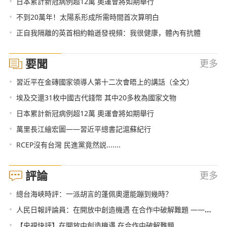
•
日本累計新冠病例超12萬 奧運會將如期舉行
•
不到20萬年！太陽系形成所需時間首次算明白
•
正自我隔離的英首相約翰遜發視頻：我很健康，體內有抗體
要聞
更多
•
習近平在金磚國家領導人第十二次會晤上的講話（全文）
•
埃及交還31枚中國古代錢幣 其中20多枚為國家文物
•
日本累計新冠病例超12萬 奧運會將如期舉行
•
萬里長江繪宏圖——習近平總書記滬蘇紀行
•
RCEP沒有台灣 民進黨竟然説.......
評論
更多
•
總台海峽時評：一派胡言的蓬佩奧還能蹦到幾時？
•
人民日報評論員：在開放中創造機遇 在合作中破解難題 ——論習近平主席在第三屆中國國際進口博覽會開幕式上主旨演講
•
【央視快評】在開放中創造機遇 在合作中破解難題