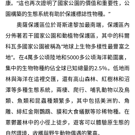
康。“這也再次證明了國家公園的價值和重要性，公
園構築的生態系統有助於保護標誌性物種。”
奧薩保護區位於哥斯達黎加最南端，保護區內
分佈著若干國家公園和動植物保護區，其中的科爾
科瓦多國家公園被稱為“地球上生物多樣性最豐富之
地”。在4萬多公頃陸地和5000多公頃海洋範圍裏，
集中的生物物種約佔全球已知總量的2.5％。低地雨
林與海洋在這裡交匯，還有高山森林、紅樹林和沼
澤等多種生態系統，兩棲、爬行、哺乳動物以及鳥
類、魚類和昆蟲種類繁多，其中包括美洲豹、角
雕、緋紅金剛鸚鵡、貘和大食蟻獸等珍稀物種。在
蔥鬱叢林中的小徑上徒步，遊客可以體驗原生態的
自然環境，收穫與野生動物偶遇的驚喜。