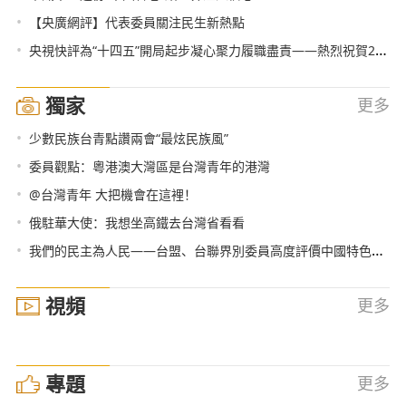
•
【央廣網評】代表委員關注民生新熱點
•
央視快評為“十四五”開局起步凝心聚力履職盡責——熱烈祝賀2021年全國兩會召開
獨家
更多
•
少數民族台青點讚兩會“最炫民族風”
•
委員觀點：粵港澳大灣區是台灣青年的港灣
•
@台灣青年 大把機會在這裡！
•
俄駐華大使：我想坐高鐵去台灣省看看
•
我們的民主為人民——台盟、台聯界別委員高度評價中國特色社會主義民主
視頻
更多
專題
更多