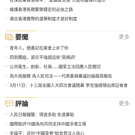
•
維護香港長期繁榮穩定的必由之路
•
適合香港實際的選舉制度才是好制度
要聞
更多
•
青年人，總書記在兩會上@了你
•
四到團組，習近平強調這些“高頻詞”
•
公共衛生、創新、社保……國家立法回應人民關切
•
為大局服務 為人民司法——代表委員審議討論兩高報告
•
3月11日：十三屆全國人大四次會議閉幕 李克強總理出席記者會
評論
更多
•
人民日報鐘聲：得道多助 失道寡助
•
國際銳評70國為何共同支持中國涉港立場
•
辛識平：這份“中國答卷”給世界注入信心