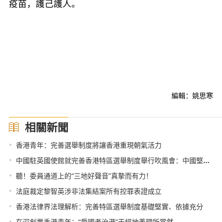
疫苗，護己護人。
編輯：姚思寒
相關新聞
•
香港青年：完善選舉制度將讓香港重現朝氣活力
•
中國駐英國使館就完善香港特區選舉制度舉行吹風會：中國堅定維護主權 貫徹“一國兩制”
•
聽！委員通道上的“三地好聲音”真摯而有力！
•
法庭裁定黎智英涉非法集結案所有控罪表證成立
•
香港法律界法理解析：完善特區選舉制度基礎堅實、依據充分
•
在深創業香港青年：“愛國者治港”天經地義理所當然