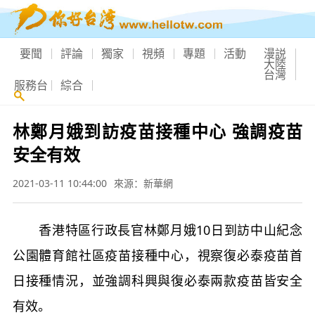
要聞
評論
獨家
視頻
專題
活動
漫説
大陸
台灣
服務台
綜合
林鄭月娥到訪疫苗接種中心 強調疫苗
安全有效
2021-03-11 10:44:00
來源：新華網
香港特區行政長官林鄭月娥10日到訪中山紀念
公園體育館社區疫苗接種中心，視察復必泰疫苗首
日接種情況，並強調科興與復必泰兩款疫苗皆安全
有效。