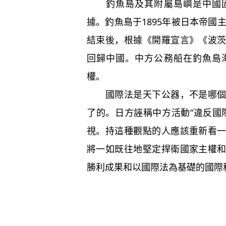
釣魚島及其附屬島嶼是中國固
據。釣魚島于1895年被日本帝國
結束後，根據《開羅宣言》《波
回歸中國。中方公務船在釣魚島
權。
國際法是天下公器，不是哪個國
了的。日方誣稱中方活動“違反國
視。持這種觀點的人應該重新看
將一如既往地堅定捍衛國家主權
勝利成果和以國際法為基礎的國際