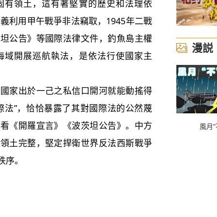
有領土，這有著堅實的歷史和法理依
主義利用甲午戰爭非法竊取，1945年二戰
茨坦公告》等國際法律文件，釣魚島主權
漫説
海域開展巡航執法，是依法行使國家主
家出於一己之私信口開河就能動搖得
際法”，恰恰暴露了其對國際法的公然蔑
一看《開羅宣言》《波茨坦公告》。中方
風月“
和領土完整，堅定捍衛世界反法西斯戰爭
秩序。