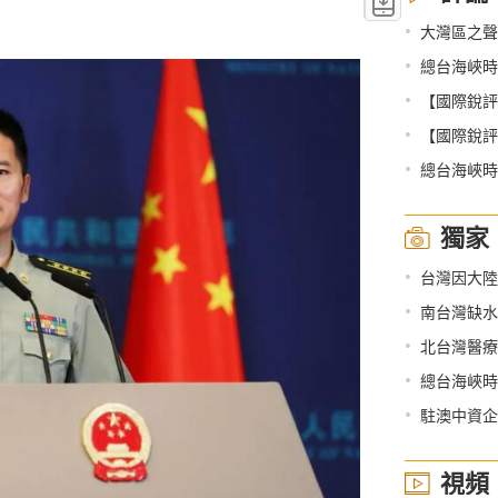
•
大灣區之聲
•
總台海峽時
•
【國際銳評】
•
【國際銳評
•
總台海峽時評
獨家
•
台灣因大陸
•
南台灣缺水
•
北台灣醫療
•
總台海峽時評
•
駐澳中資企
視頻