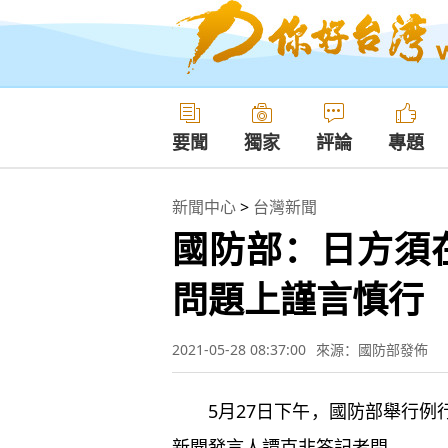
要聞
獨家
評論
專題
新聞中心
>
台灣新聞
國防部：日方須
問題上謹言慎行
2021-05-28 08:37:00
來源：國防部發佈
5月27日下午，國防部舉行例
新聞發言人譚克非答記者問。