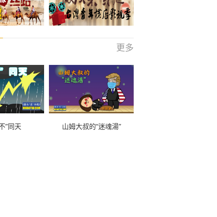
更多
不”同天
山姆大叔的“迷魂湯”