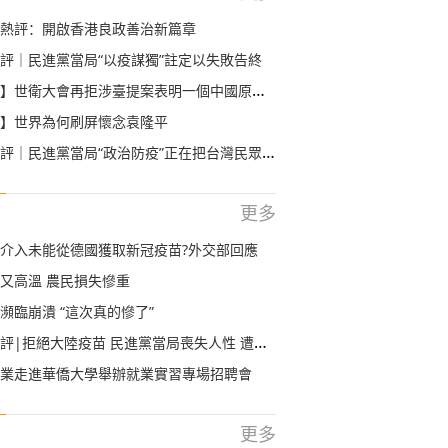
熱評：開啟香港良政善治新篇章
評｜民進黨當局“以疫謀獨”註定以失敗告終
世衛大會再拒涉臺提案表明一個中國原則不容挑戰
】世界為何刷屏懷念袁隆平
｜民進黨當局“政治防疫”正在把台灣民眾推向危險境地
更多
介入未能從德國獲取新冠疫苗?外交部回應
又高溫 農民損失慘重
瀕臨崩潰 “這次真的慘了”
|拒絕大陸疫苗 民進黨當局喪失人性 遭人唾棄
業走進華僑大學舉辦就業實習專場招聘會
更多