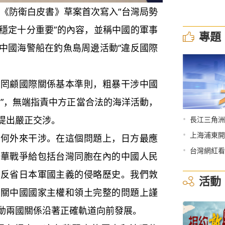
《防衛白皮書》草案首次寫入“台灣局勢
穩定十分重要”的內容，並稱中國的軍事
專題
中國海警船在釣魚島周邊活動“違反國際
顧國際關係基本準則，粗暴干涉中國
脅”，無端指責中方正當合法的海洋活動，
•
提出嚴正交涉。
長江三角洲
•
上海浦東開
外來干涉。在這個問題上，日方最應
•
台灣網紅看
侵華戰爭給包括台灣同胞在內的中國人民
刻反省日本軍國主義的侵略歷史。我們敦
活動
事關中國國家主權和領土完整的問題上謹
動兩國關係沿著正確軌道向前發展。