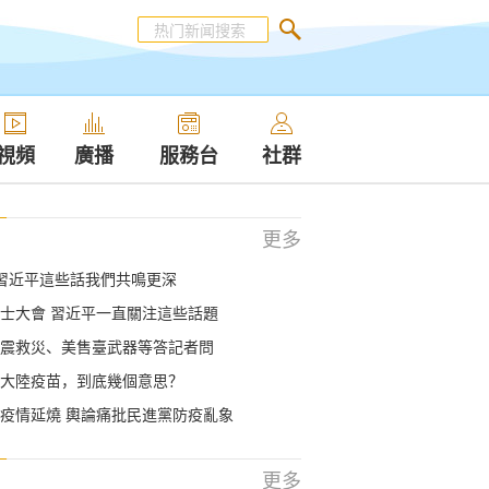
視頻
廣播
服務台
社群
更多
習近平這些話我們共鳴更深
士大會 習近平一直關注這些話題
震救災、美售臺武器等答記者問
大陸疫苗，到底幾個意思？
疫情延燒 輿論痛批民進黨防疫亂象
更多