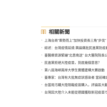
相關新聞
•
上海台商“乘勢而上”加快投資長三角“步伐”
•
綜述：台灣疫情延燒 輿論痛批民進黨防疫
•
臺醫療資源緊繃“北患南送” 台大醫院院長公
•
民進黨拒絕大陸疫苗，到底幾個意思？
•
第八屆海峽兩岸大學生實體建構大賽啟動
•
臺專家：台灣有大批無症狀感染者 當前確
•
台當局污衊大陸阻礙疫苗購入，評論區大
•
台灣因大陸介入未能從德國獲取新冠疫苗?