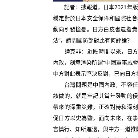
記者：據報道，日本2021年版
穩定對於日本安全保障和國際社會
動向引發擔憂。日方白皮書還指責
法”。請問國防部對此有何評論？
譚克非：近段時間以來，日方罔
內政，刻意渲染所謂“中國軍事威
中方對此表示堅決反對，已向日方
台灣問題是中國內政，不容任何
該做的，就是牢記其當年發動的
帶來的深重災難，正確對待和深
促日方以史為鑒，面向未來，在
言慎行、知所進退，與中方一道推