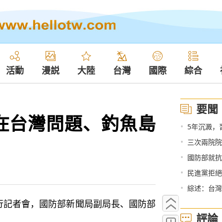
活動
漫説
大陸
台灣
國際
綜合
要聞
在台灣問題、釣魚島
•
5年沉澱，
•
三次兩院院
•
國防部就抗
•
民進黨拒絕
•
綜述：台灣
行記者會，國防部新聞局副局長、國防部
評論