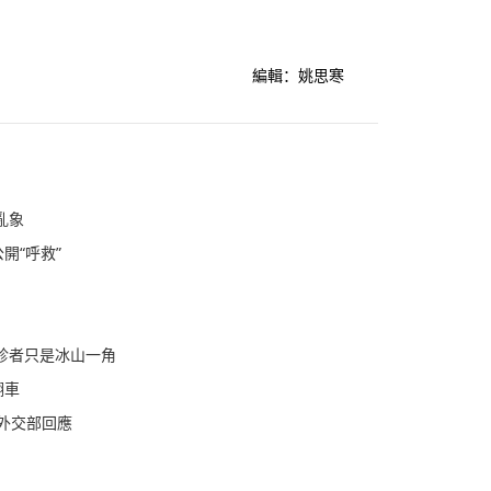
編輯：姚思寒
亂象
開“呼救”
診者只是冰山一角
翻車
外交部回應