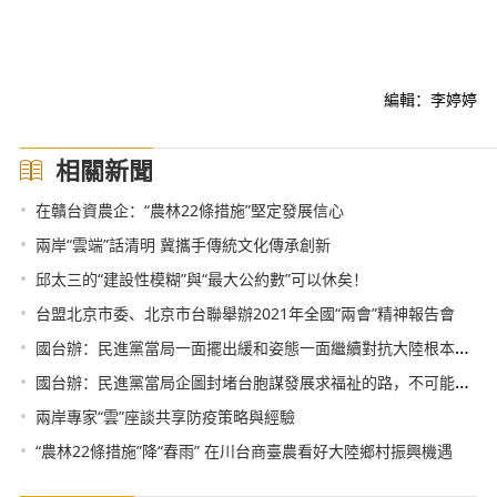
編輯：李婷婷
相關新聞
•
在贛台資農企：“農林22條措施”堅定發展信心
•
兩岸“雲端”話清明 冀攜手傳統文化傳承創新
•
邱太三的“建設性模糊”與“最大公約數”可以休矣！
•
台盟北京市委、北京市台聯舉辦2021年全國“兩會”精神報告會
•
國台辦：民進黨當局一面擺出緩和姿態一面繼續對抗大陸根本行不通
•
國台辦：民進黨當局企圖封堵台胞謀發展求福祉的路，不可能得逞
•
兩岸專家“雲”座談共享防疫策略與經驗
•
“農林22條措施”降“春雨” 在川台商臺農看好大陸鄉村振興機遇