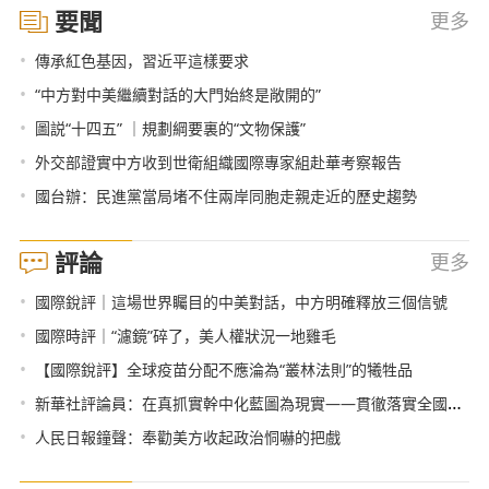
要聞
更多
•
傳承紅色基因，習近平這樣要求
•
“中方對中美繼續對話的大門始終是敞開的”
•
圖説“十四五” ｜規劃綱要裏的“文物保護”
•
外交部證實中方收到世衛組織國際專家組赴華考察報告
•
國台辦：民進黨當局堵不住兩岸同胞走親走近的歷史趨勢
評論
更多
•
國際銳評｜這場世界矚目的中美對話，中方明確釋放三個信號
•
國際時評｜“濾鏡”碎了，美人權狀況一地雞毛
•
【國際銳評】全球疫苗分配不應淪為“叢林法則”的犧牲品
•
新華社評論員：在真抓實幹中化藍圖為現實——貫徹落實全國兩會精神
•
人民日報鐘聲：奉勸美方收起政治恫嚇的把戲