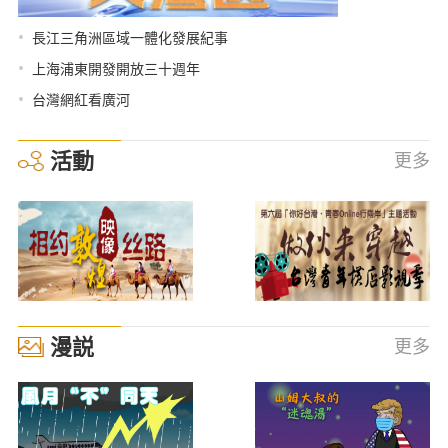
•
長江三角洲區域一體化發展紀事
•
上海浦東開發開放三十週年
•
台灣網紅看廣河
活動
更多
漫説
更多