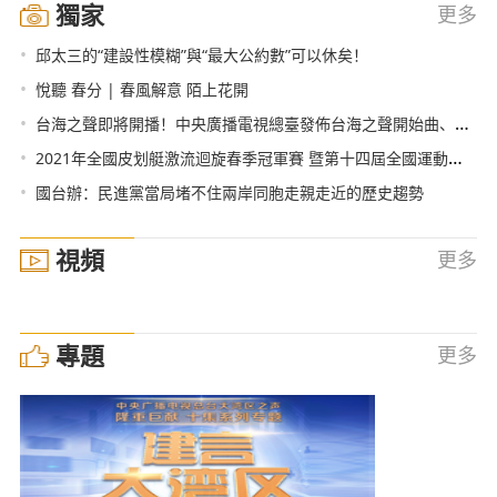
獨家
更多
•
邱太三的“建設性模糊”與“最大公約數”可以休矣！
•
悅聽 春分 | 春風解意 陌上花開
•
台海之聲即將開播！中央廣播電視總臺發佈台海之聲開始曲、結束曲
•
2021年全國皮划艇激流迴旋春季冠軍賽 暨第十四屆全國運動會資格賽在福建南安舉辦
•
國台辦：民進黨當局堵不住兩岸同胞走親走近的歷史趨勢
視頻
更多
專題
更多