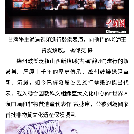
台灣學生通過視頻進行鼓樂表演，向他們的老師王
寶燦致敬。 楊傑英 攝
絳州鼓樂泛指山西新絳縣(古稱“絳州”)流行的鑼
鼓樂。歷經上千年的歷史傳承，絳州鼓樂幾經革
新、沉澱，如今已經發展為民族打擊樂的傑出代
表，載入聯合國教科文組織亞太文化中心的“世界人
類口頭和非物質遺産代表作”數據庫，並被列為國家
首批非物質文化遺産保護項目。