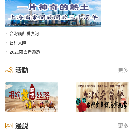
•
台灣網紅看廣河
•
智行大陸
•
2020兩會看透透
活動
更多
漫説
更多