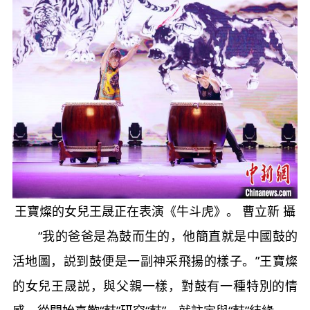
王寶燦的女兒王晟正在表演《牛斗虎》。 曹立新 攝
“我的爸爸是為鼓而生的，他簡直就是中國鼓的
活地圖，説到鼓便是一副神采飛揚的樣子。”王寶燦
的女兒王晟説，與父親一樣，對鼓有一種特別的情