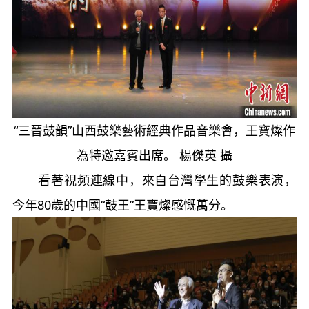
“三晉鼓韻”山西鼓樂藝術經典作品音樂會，王寶燦作
為特邀嘉賓出席。 楊傑英 攝
看著視頻連線中，來自台灣學生的鼓樂表演，
今年80歲的中國“鼓王”王寶燦感慨萬分。