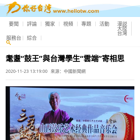
要聞
評論
獨家
視頻
專題
活動
漫説
大陸
台灣
服務台
綜合
耄耋“鼓王”與台灣學生“雲端”寄相思
2020-11-23 13:19:00
來源：中國新聞網