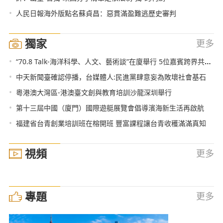
•
人民日報海外版點名蘇貞昌：惡貫滿盈難逃歷史審判
獨家
更多
•
“70.8 Talk-海洋科學、人文、藝術談”在廈舉行 5位嘉賓跨界共話可持續海洋
•
中天新聞臺確認停播，台媒體人:民進黨肆意妄為敗壞社會基石
•
粵港澳大灣區-港澳臺文創與教育培訓沙龍深圳舉行
•
第十三屆中國（廈門）國際遊艇展覽會倡導濱海新生活再啟航
•
福建省台青創業培訓班在榕開班 豐富課程讓台青收穫滿滿真知
視頻
更多
專題
更多