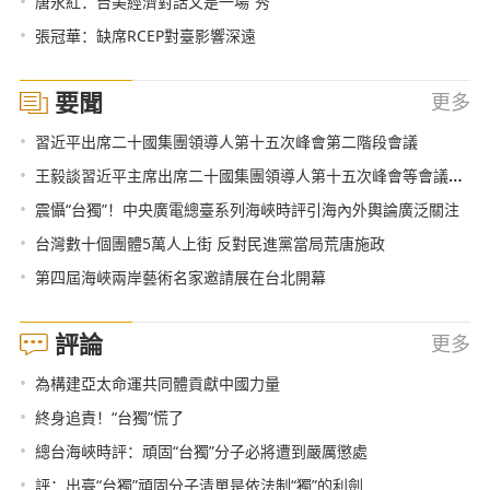
•
唐永紅：台美經濟對話又是一場“秀”
•
張冠華：缺席RCEP對臺影響深遠
要聞
更多
•
習近平出席二十國集團領導人第十五次峰會第二階段會議
•
王毅談習近平主席出席二十國集團領導人第十五次峰會等會議成果
•
震懾“台獨”！中央廣電總臺系列海峽時評引海內外輿論廣泛關注
•
台灣數十個團體5萬人上街 反對民進黨當局荒唐施政
•
第四屆海峽兩岸藝術名家邀請展在台北開幕
評論
更多
•
為構建亞太命運共同體貢獻中國力量
•
終身追責！“台獨”慌了
•
總台海峽時評：頑固“台獨”分子必將遭到嚴厲懲處
•
評：出臺“台獨”頑固分子清單是依法制“獨”的利劍