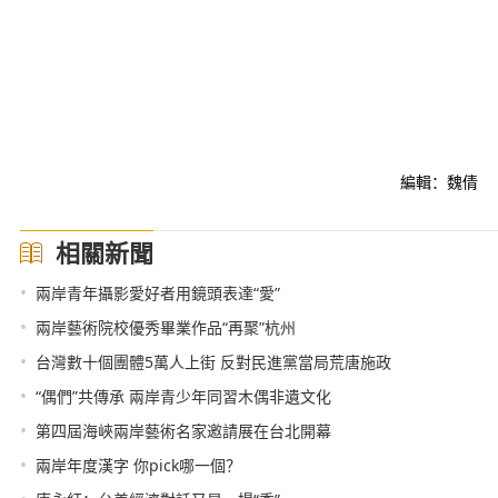
編輯：魏倩
相關新聞
•
兩岸青年攝影愛好者用鏡頭表達“愛”
•
兩岸藝術院校優秀畢業作品“再聚”杭州
•
台灣數十個團體5萬人上街 反對民進黨當局荒唐施政
•
“偶們”共傳承 兩岸青少年同習木偶非遺文化
•
第四屆海峽兩岸藝術名家邀請展在台北開幕
•
兩岸年度漢字 你pick哪一個？