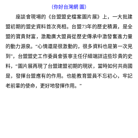
（你好台灣網 圖）
座談會現場的《台盟盟史檔案圖片展》上，一大批建
盟初期的盟史資料首次亮相。台盟73年的歷史積澱，是全
盟的寶貴財富，激勵廣大盟員從歷史傳承中激發奮進力量
的動力源泉。“心情還是很激動的，很多資料也是第一次見
到”，台盟盟史工作委員會張寧主任仔細端詳這些珍貴的史
料，“圖片展再現了台盟建盟初期的現狀，當時如何共商國
是，發揮台盟應有的作用。也能教育盟員不忘初心，牢記
老前輩的使命，更好地發揮作用。”