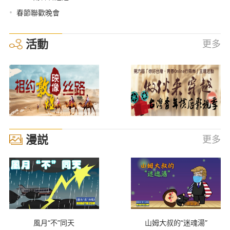
•
春節聯歡晚會
活動
更多
漫説
更多
風月“不”同天
山姆大叔的“迷魂湯”