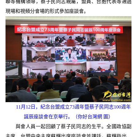
聯等機構領導，蔡子民同志親屬，盟員、台胞代表等通過
現場和視頻分會場的形式參加座談會。
11月12日，紀念台盟成立73週年暨蔡子民同志100週年
誕辰座談會在京舉行。（你好台灣網 圖）
與會人員一起回顧了蔡子民同志的生平。全國政協副
主席、台盟中央主席蘇輝出席座談會並講話。蘇輝指出，