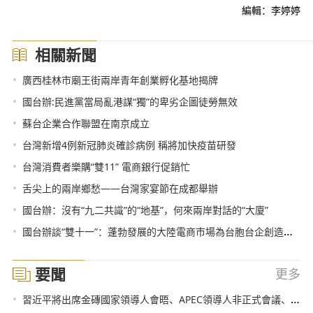
編輯：李婷婷
相關新聞
•
廣西桂林市廟王街兩岸青年創業孵化基地揭牌
•
國台辦:民進黨當局亂港謀“獨”的卑劣企圖徒勞無效
•
蘇台企業合作聯盟在南京成立
•
台灣新增4例新冠肺炎確診病例 稱將加快疫苗研發
•
台灣消費者樂購“雙11” 電商銀行促銷忙
•
舌尖上的兩岸鄉愁——台灣家宴節在成都舉辦
•
國台辦：沒有“九二共識”的“地基”，何來兩岸對話的“大廈”
•
國台辦談“雙十一”：蓬勃發展的大陸電商市場為台胞台企創造巨大商機
要聞
更多
•
習近平將出席金磚國家領導人會晤、APEC領導人非正式會議、G20峰會