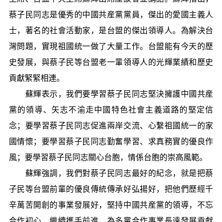
蔡子民同志是優秀的中國共産黨黨員，傑出的愛國主義人
士，著名的社會活動家，是台盟的傑出領導人。為解決台
灣問題，實現祖國統一做了大量工作。台盟能有今天的歷
史發展，與蔡子民等台盟老一輩領導人的光輝業績和歷史
貢獻緊緊相連。
蘇輝表示，我們要學習蔡子民同志堅決擁護中國共産
黨的領導、矢志不渝走中國特色社會主義道路的堅定信
念；要學習蔡子民同志促進兩岸交流、心繫祖國統一的家
國情懷；要學習蔡子民同志勤奮學習、求真務實的優良作
風；要學習蔡子民同志關心台胞，情係台胞的崇高風範。
蘇輝強調，我們對蔡子民同志最好的紀念，就是把蔡
子民等台盟前輩的優良傳統傳承好弘揚好，把他們歷經千
辛萬苦開創的事業發展好，堅持中國共産黨的領導，不忘
合作初心，繼續攜手前進，為多黨合作事業長遠發展貢獻