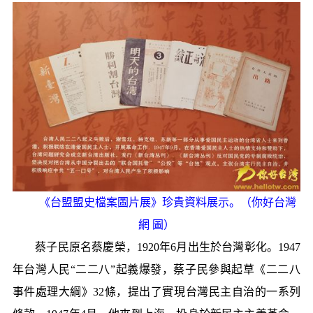
《台盟盟史檔案圖片展》珍貴資料展示。（你好台灣
網 圖）
蔡子民原名蔡慶榮，1920年6月出生於台灣彰化。1947
年台灣人民“二二八”起義爆發，蔡子民參與起草《二二八
事件處理大綱》32條，提出了實現台灣民主自治的一系列