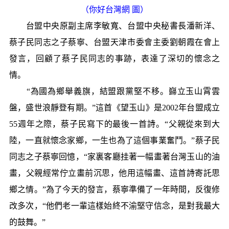
（你好台灣網 圖）
台盟中央原副主席李敏寬、台盟中央秘書長潘新洋、
蔡子民同志之子蔡寧、台盟天津市委會主委劉朝霞在會上
發言，回顧了蔡子民同志的事跡，表達了深切的懷念之
情。
“為國為鄉舉義旗，結盟跟黨堅不移。巋立玉山霄雲
盤，盛世浪靜登有期。”這首《望玉山》是2002年台盟成立
55週年之際，蔡子民寫下的最後一首詩。“父親從來到大
陸，一直就懷念家鄉，一生也為了這個事業奮鬥。”蔡子民
同志之子蔡寧回憶，“家裏客廳挂著一幅畫著台灣玉山的油
畫，父親經常佇立畫前沉思，他用這幅畫、這首詩寄託思
鄉之情。”為了今天的發言，蔡寧準備了一年時間，反復修
改多次，“他們老一輩這樣始終不渝堅守信念，是對我最大
的鼓舞。”