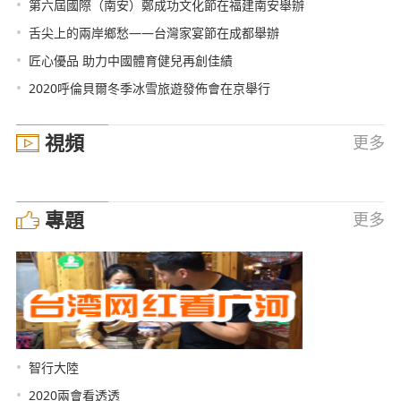
•
第六屆國際（南安）鄭成功文化節在福建南安舉辦
•
舌尖上的兩岸鄉愁——台灣家宴節在成都舉辦
•
匠心優品 助力中國體育健兒再創佳績
•
2020呼倫貝爾冬季冰雪旅遊發佈會在京舉行
視頻
更多
專題
更多
•
智行大陸
•
2020兩會看透透