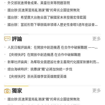
•
外交部就進博會成果、美臺往來等問題答問
•
國台辦:民進黨當局亂港謀“獨”的卑劣企圖徒勞無效
•
國台辦：希望廣大台胞全面了解國家未來發展宏偉藍圖
•
國台辦：當前形勢下舉辦兩岸領導人歷史性會晤5週年座談會意義重要
評論
更多
•
人民日報評論員：在開放中創造機遇 在合作中破解難題 ——論習近平主席在第三屆中國國際進口博覽會開幕式上主旨演講
•
【央視快評】在開放中創造機遇 在合作中破解難題
•
新華社評論員：為奪取全面建設社會主義現代化國家新勝利而奮鬥——學習貫徹黨的十九屆五中全會精神
•
總台海峽時評：挑釁謀“獨”必將加快統一步伐
•
【央視快評】崇尚英雄學習英雄關愛英雄
獨家
更多
•
國台辦:民進黨當局亂港謀“獨”的卑劣企圖徒勞無效