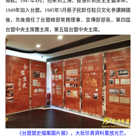
條款。1947年4月，他來到上海，投身於新民主主義革命，
1949年加入台盟。1985年5月蔡子民卸任駐日文化參讚歸國
後，先後擔任了台盟總部常務理事、宣傳部部長，第四屆
台盟中央主席團主席，第五屆台盟中央主席。
《台盟盟史檔案圖片展》，大批珍貴資料重放光芒。