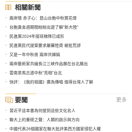
相關新聞
•
兩岸情 赤子心：昆山台胞中秋賞花燈
•
台胞黃金週期間紛紛出遊了解“新大陸”
•
民進黨2024年接班梯隊已成形
•
民進黨民代提案要求嚴審陸資 被批荒謬
•
又是一年中秋夜 兩岸共嬋娟
•
兩岸藝術家共繪長江三峽作品展在台北展出
•
雲南茶馬古道中秋“亮相”台北
•
快評：《我的祖國》廣為傳唱 值得台灣人了解
要聞
更多
•
習近平這本書為何提到這些文化名人
•
聯大上的重磅之聲：人類的啟示與方向
•
中國代表26個國家在聯大批評美西方國家侵犯人權