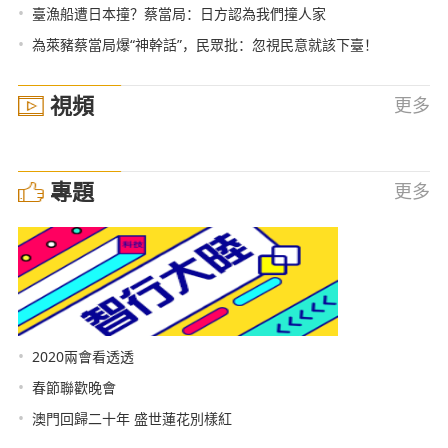
•
臺漁船遭日本撞？蔡當局：日方認為我們撞人家
•
為萊豬蔡當局爆“神幹話”，民眾批：忽視民意就該下臺！
視頻
更多
專題
更多
•
2020兩會看透透
•
春節聯歡晚會
•
澳門回歸二十年 盛世蓮花別樣紅