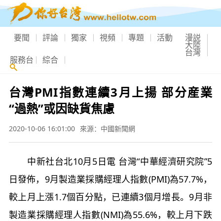
要聞
評論
獨家
視頻
專題
活動
漫説
大陸
台灣
服務台
綜合
台灣PMI指數連續3月上揚 部分産業
“過熱”或因缺貨焦慮
2020-10-06 16:01:00
來源：中國新聞網
中新社台北10月5日電 台灣“中華經濟研究院”5
日發佈，9月製造業採購經理人指數(PMI)為57.7%，
較上月上漲1.7個百分點，已連續3個月增長。9月非
製造業採購經理人指數(NMI)為55.6%，較上月下跌