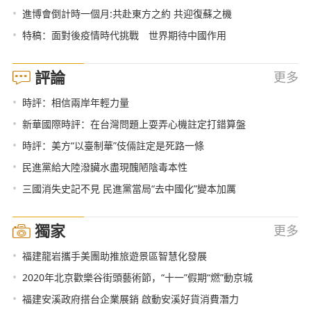
•
進博會倒計時一個月:共赴東方之約 共迎復蘇之機
•
特稿：面對後疫情時代挑戰 世界期待中國作用
評論
更多
•
時評：相信兩岸年輕力量
•
新華國際時評：在台灣問題上耍弄心機註定打錯算盤
•
時評：美方“以臺制華”伎倆註定是死路一條
•
民進黨給大陸潑臟水盡現醜陋陰毒本性
•
三國消失史記不見 民進黨當局“去中國化”變本加厲
獨家
更多
•
福建龍岩攜手美團助推旅遊景區智慧化發展
•
2020年北京歡樂谷街頭藝術節，“十一”假期“燃”動京城
•
福建安溪政府搭台企業展銷 啟動安溪好貨消費潛力