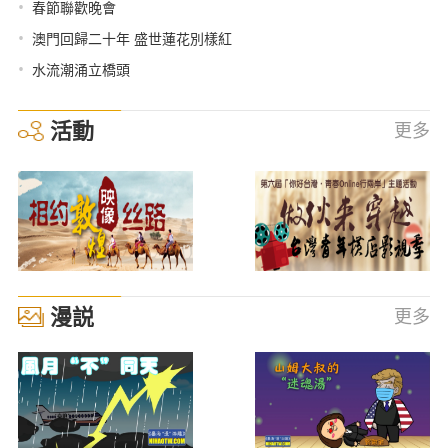
•
春節聯歡晚會
•
澳門回歸二十年 盛世蓮花別樣紅
•
水流潮涌立橋頭
活動
更多
漫説
更多