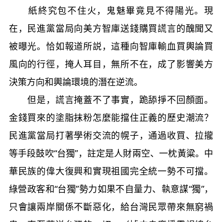
紙終究包不住火，鬼魅畢竟見不得陽光。現
在，民進黨當局向美方智庫送錢購買謊言的醜聞又
被曝光。恰如報道所説，這種向智庫輸血買輿論買
風向的行徑，掩人耳目，無所不在，成了影響美方
決策方向和輿論環境的潛在逆流。
但是，謊言掩蓋不了事實，跪舔掙不回顏面。
金錢買來的塗脂抹粉怎麼能擋住正義的歷史潮流？
民進黨當局打著學術交流的幌子，通過收買、拉攏
等手段鼓吹“台獨”，註定是人財兩空、一枕黃粱。中
華民族的偉大復興和實現祖國完全統一勢不可擋。
綠營政客和“台獨”勢力如果不自量力、執意謀“獨”，
只會讓兩岸關係不斷惡化，給台灣民眾帶來無窮禍