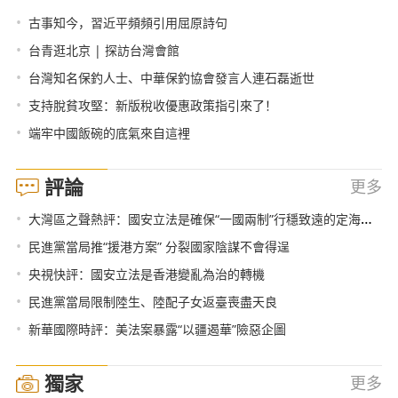
•
古事知今，習近平頻頻引用屈原詩句
•
台青逛北京 | 探訪台灣會館
•
台灣知名保釣人士、中華保釣協會發言人連石磊逝世
•
支持脫貧攻堅：新版稅收優惠政策指引來了！
•
端牢中國飯碗的底氣來自這裡
評論
更多
•
大灣區之聲熱評：國安立法是確保“一國兩制”行穩致遠的定海神針
•
民進黨當局推“援港方案” 分裂國家陰謀不會得逞
•
央視快評：國安立法是香港變亂為治的轉機
•
民進黨當局限制陸生、陸配子女返臺喪盡天良
•
新華國際時評：美法案暴露“以疆遏華”險惡企圖
獨家
更多