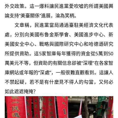
外交政策。這一爆料讓民進黨愛吹噓的所謂美國輿
論支持“美臺關係”進展，淪為笑柄。
文章稱，民進黨當局通過臺駐美經濟文化代表
處，分別向美國布魯金斯學會、美國進步中心、新
美國安全中心、戰略與國際研究中心和哈德遜研究
所提供資助。這5家智庫每年獲得的資金從5萬到50
萬美元不等，但資助的有關信息卻被“深埋”在各家智
庫網站或年報的“深處”，一般很難直觀看到。這讓人
不禁起疑，若不是有什麼見不得人的勾當，又何必
如此遮遮掩掩？