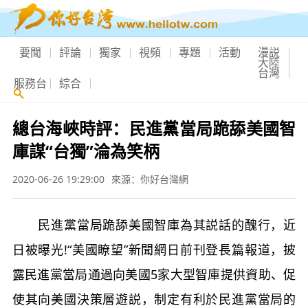
要聞
評論
獨家
視頻
專題
活動
漫説
大陸
台灣
服務台
綜合
總台海峽時評：民進黨當局跪舔美國智
庫謀“台獨”淪為笑柄
2020-06-26 19:29:00
來源：你好台灣網
民進黨當局跪舔美國智庫為其説話的醜行，近
日被曝光!“美國瞭望”新聞網日前刊登長篇報道，披
露民進黨當局通過向美國5家大型智庫提供資助、促
使其向美國決策層遊説，制定有利於民進黨當局的