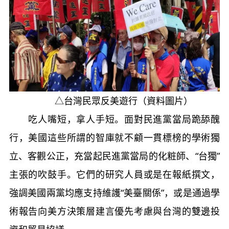
△台灣民眾反美遊行（資料圖片）
吃人嘴短，拿人手短。面對民進黨當局跪舔醜
行，美國這些所謂的智庫就不顧一貫標榜的學術獨
立、客觀公正，充當起民進黨當局的化粧師、“台獨”
主張的吹鼓手。它們的研究人員或是在報紙撰文，
強調美國兩黨均應支持維護“美臺關係”，或是通過學
術報告向美方決策層建言優先考慮與台灣的雙邊投