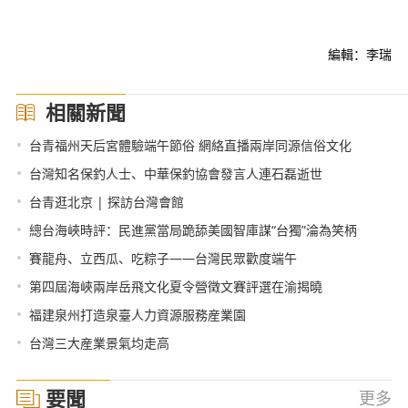
編輯：李瑞
相關新聞
•
台青福州天后宮體驗端午節俗 網絡直播兩岸同源信俗文化
•
台灣知名保釣人士、中華保釣協會發言人連石磊逝世
•
台青逛北京 | 探訪台灣會館
•
總台海峽時評：民進黨當局跪舔美國智庫謀“台獨”淪為笑柄
•
賽龍舟、立西瓜、吃粽子——台灣民眾歡度端午
•
第四屆海峽兩岸岳飛文化夏令營徵文賽評選在渝揭曉
•
福建泉州打造泉臺人力資源服務産業園
•
台灣三大産業景氣均走高
要聞
更多