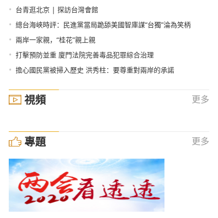
•
台青逛北京 | 探訪台灣會館
•
總台海峽時評：民進黨當局跪舔美國智庫謀“台獨”淪為笑柄
•
兩岸一家親，“桂花”親上親
•
打擊預防並重 廈門法院完善毒品犯罪綜合治理
•
擔心國民黨被掃入歷史 洪秀柱：要尊重對兩岸的承諾
視頻
更多
專題
更多