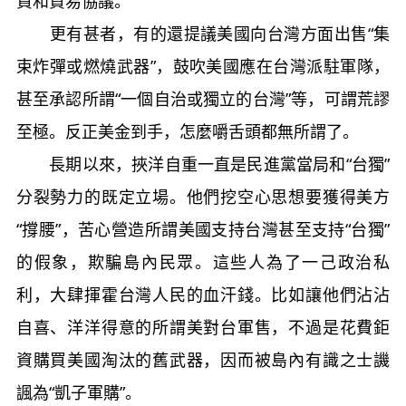
資和貿易協議。
更有甚者，有的還提議美國向台灣方面出售“集
束炸彈或燃燒武器”，鼓吹美國應在台灣派駐軍隊，
甚至承認所謂“一個自治或獨立的台灣”等，可謂荒謬
至極。反正美金到手，怎麼嚼舌頭都無所謂了。
長期以來，挾洋自重一直是民進黨當局和“台獨”
分裂勢力的既定立場。他們挖空心思想要獲得美方
“撐腰”，苦心營造所謂美國支持台灣甚至支持“台獨”
的假象，欺騙島內民眾。這些人為了一己政治私
利，大肆揮霍台灣人民的血汗錢。比如讓他們沾沾
自喜、洋洋得意的所謂美對台軍售，不過是花費鉅
資購買美國淘汰的舊武器，因而被島內有識之士譏
諷為“凱子軍購”。