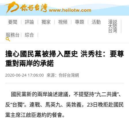
要聞
評論
獨家
視頻
專題
活動
漫説
大陸
台灣
服務台
綜合
擔心國民黨被掃入歷史 洪秀柱：要尊
重對兩岸的承諾
2020-06-24 17:06:00
來源：你好台灣網
國民黨新的兩岸論述建議，不提堅持“九二共識”、
反“台獨”。連戰、馬英九、吳敦義，23日晚拒赴國民
黨主席江啟臣邀約的餐會。