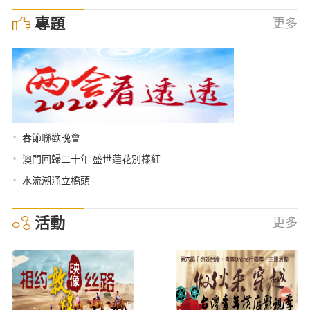
專題
更多
•
春節聯歡晚會
•
澳門回歸二十年 盛世蓮花別樣紅
•
水流潮涌立橋頭
活動
更多