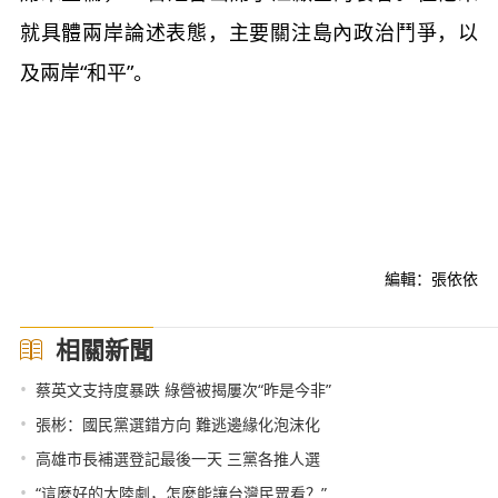
就具體兩岸論述表態，主要關注島內政治鬥爭，以
及兩岸“和平”。
編輯：張依依
相關新聞
•
蔡英文支持度暴跌 綠營被揭屢次“昨是今非”
•
張彬：國民黨選錯方向 難逃邊緣化泡沫化
•
高雄市長補選登記最後一天 三黨各推人選
•
“這麼好的大陸劇，怎麼能讓台灣民眾看？”