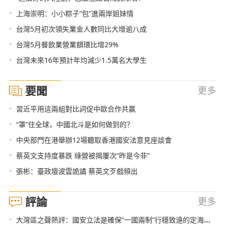
•
上海崇明：小小粽子“包”進兩岸姐妹情
•
台灣5月初次領失業金人數同比大增逾八成
•
台灣5月餐飲業營業額環比增29%
•
台灣未來16年預計年均減少1.5萬名大學生
要聞
更多
•
習近平用這兩組對比詞促中歐合作共贏
•
“罩”住全球，中國北斗是如何做到的？
•
中央部門在港舉辦12場聽取香港國安法意見座談會
•
蔡英文支持度暴跌 綠營被揭屢次“昨是今非”
•
張彬：臺政壇波雲詭譎 蔡英文歹戲頻出
評論
更多
•
大灣區之聲熱評：國安立法是確保“一國兩制”行穩致遠的定海神針