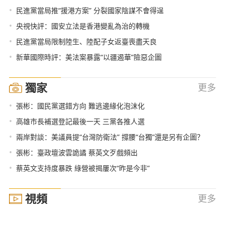
•
民進黨當局推“援港方案” 分裂國家陰謀不會得逞
•
央視快評：國安立法是香港變亂為治的轉機
•
民進黨當局限制陸生、陸配子女返臺喪盡天良
•
新華國際時評：美法案暴露“以疆遏華”險惡企圖
獨家
更多
•
張彬：國民黨選錯方向 難逃邊緣化泡沫化
•
高雄市長補選登記最後一天 三黨各推人選
•
兩岸對談：美議員提“台灣防衛法” 撐腰“台獨”還是另有企圖？
•
張彬：臺政壇波雲詭譎 蔡英文歹戲頻出
•
蔡英文支持度暴跌 綠營被揭屢次“昨是今非”
視頻
更多