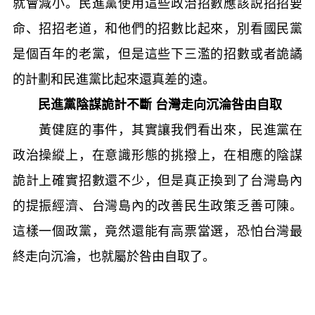
就會減小。民進黨使用這些政治招數應該説招招要
命、招招老道，和他們的招數比起來，別看國民黨
是個百年的老黨，但是這些下三濫的招數或者詭譎
的計劃和民進黨比起來還真差的遠。
民進黨陰謀詭計不斷 台灣走向沉淪咎由自取
黃健庭的事件，其實讓我們看出來，民進黨在
政治操縱上，在意識形態的挑撥上，在相應的陰謀
詭計上確實招數還不少，但是真正換到了台灣島內
的提振經濟、台灣島內的改善民生政策乏善可陳。
這樣一個政黨，竟然還能有高票當選，恐怕台灣最
終走向沉淪，也就屬於咎由自取了。