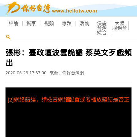
評論
獨家
視頻
專題
活動
漫説
大陸
台灣
服務台
綜合
張彬：臺政壇波雲詭譎 蔡英文歹戲頻
出
2020-06-23 17:37:00
來源：你好台灣網
[2]網絡錯誤，請檢查網絡配置或者播放鏈結是否正確