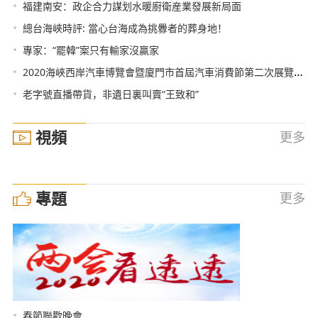
•
福建南安：政企合力謀划水暖廚衛産業發展新局面
•
總台海峽時評: 當心台海成為挑釁者的葬身地！
•
專家：“罷韓”案只有輸家沒贏家
•
2020海峽西岸汽車博覽會暨廈門市首屆汽車消費節第二次展覽工作會議順利召開
•
老字號直播帶貨，非遺日裏叫賣“王致和”
視頻
更多
專題
更多
•
春節聯歡晚會