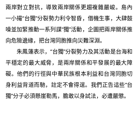
兩岸對立對抗，導致兩岸關係更趨複雜嚴峻。島內
一小撮“台獨”分裂勢力利令智昏，借機生事，大肆鼓
噪並加緊推動一系列謀“獨”活動，企圖把兩岸關係推
向危險邊緣，把台灣同胞推向災難深淵。
朱鳳蓮表示，“台獨”分裂勢力及其活動是台海和
平穩定的最大威脅，是兩岸關係和平發展的最大障
礙。他們的行徑與中華民族根本利益和台灣同胞切
身利益背道而馳，註定不會得逞。我們正告這些“台
獨”分子必須懸崖勒馬，膽敢以身試法，必遭嚴懲。