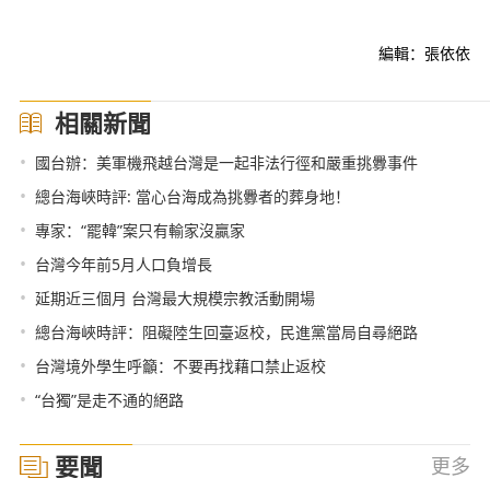
編輯：張依依
相關新聞
•
國台辦：美軍機飛越台灣是一起非法行徑和嚴重挑釁事件
•
總台海峽時評: 當心台海成為挑釁者的葬身地！
•
專家：“罷韓”案只有輸家沒贏家
•
台灣今年前5月人口負增長
•
延期近三個月 台灣最大規模宗教活動開場
•
總台海峽時評：阻礙陸生回臺返校，民進黨當局自尋絕路
•
台灣境外學生呼籲：不要再找藉口禁止返校
•
“台獨”是走不通的絕路
要聞
更多