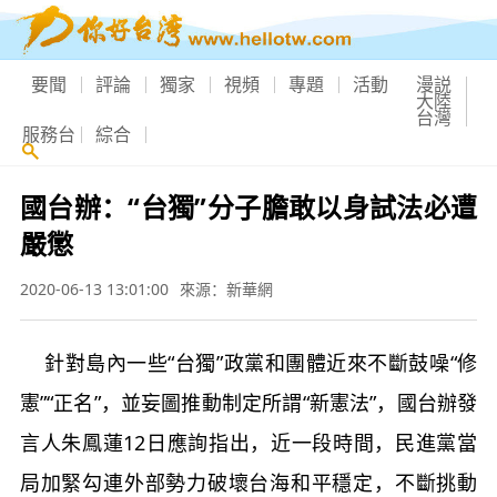
要聞
評論
獨家
視頻
專題
活動
漫説
大陸
台灣
服務台
綜合
國台辦：“台獨”分子膽敢以身試法必遭
嚴懲
2020-06-13 13:01:00
來源：新華網
針對島內一些“台獨”政黨和團體近來不斷鼓噪“修
憲”“正名”，並妄圖推動制定所謂“新憲法”，國台辦發
言人朱鳳蓮12日應詢指出，近一段時間，民進黨當
局加緊勾連外部勢力破壞台海和平穩定，不斷挑動