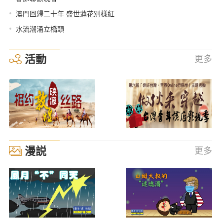
•
澳門回歸二十年 盛世蓮花別樣紅
•
水流潮涌立橋頭
活動
更多
漫説
更多