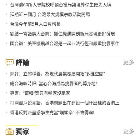
•
台灣逾60所大專院校呼籲台當局讓境外學生優先入境
•
延期近三個月 台灣最大規模宗教活動開場
•
台灣今年前5月人口負增長
•
劉結一寄語廣大台商：抓住機遇開創新局實現更好發展
•
國台辦：美軍機飛越台灣是一起非法行徑和嚴重挑釁事件
評論
更多
•
網評：立體種養，為現代農業發展開拓“多維空間”
•
總台海峽時評: 當心台海成為挑釁者的葬身地！
•
專家：“罷韓”案只有輸家沒贏家
•
打開窗戶説亮話，香港問題出在建設一個什麼樣的香港上
•
香港反對派蠱惑學生充當“爛頭卒” 不會得逞!
獨家
更多