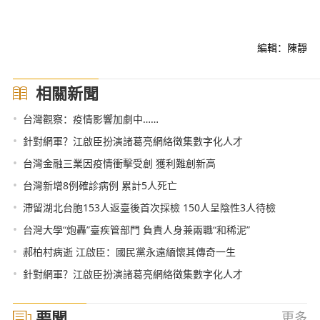
編輯：陳靜
相關新聞
•
台灣觀察：疫情影響加劇中……
•
針對網軍？江啟臣扮演諸葛亮網絡徵集數字化人才
•
台灣金融三業因疫情衝擊受創 獲利難創新高
•
台灣新增8例確診病例 累計5人死亡
•
滯留湖北台胞153人返臺後首次採檢 150人呈陰性3人待檢
•
台灣大學“炮轟”臺疾管部門 負責人身兼兩職“和稀泥”
•
郝柏村病逝 江啟臣：國民黨永遠緬懷其傳奇一生
•
針對網軍？江啟臣扮演諸葛亮網絡徵集數字化人才
要聞
更多