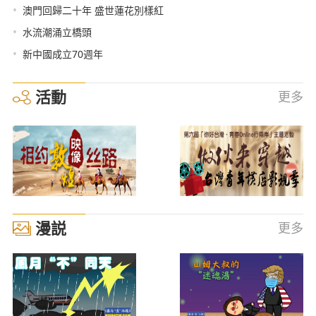
•
澳門回歸二十年 盛世蓮花別樣紅
•
水流潮涌立橋頭
•
新中國成立70週年
活動
更多
漫説
更多