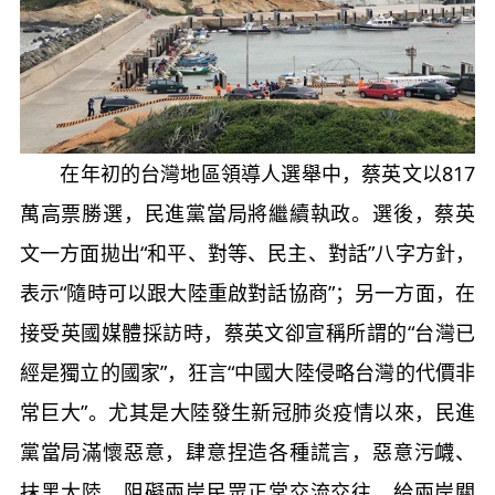
在年初的台灣地區領導人選舉中，蔡英文以817
萬高票勝選，民進黨當局將繼續執政。選後，蔡英
文一方面拋出“和平、對等、民主、對話”八字方針，
表示“隨時可以跟大陸重啟對話協商”；另一方面，在
接受英國媒體採訪時，蔡英文卻宣稱所謂的“台灣已
經是獨立的國家”，狂言“中國大陸侵略台灣的代價非
常巨大”。尤其是大陸發生新冠肺炎疫情以來，民進
黨當局滿懷惡意，肆意捏造各種謊言，惡意污衊、
抹黑大陸，阻礙兩岸民眾正常交流交往，給兩岸關