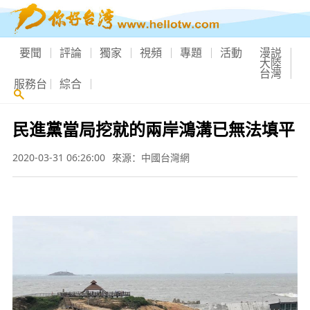
要聞
評論
獨家
視頻
專題
活動
漫説
大陸
台灣
服務台
綜合
民進黨當局挖就的兩岸鴻溝已無法填平
2020-03-31 06:26:00
來源：中國台灣網