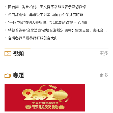
•
國台辦：對郝柏村、王文燮不幸辭世表示深切哀悼
•
台商許雨婕：尋求復工對策 助同行企業共度時艱
•
“一個中國”原則大勢所趨，“台北法案”改變不了現實
•
特朗普簽署“台北法案”破壞台海穩定 張彬：空頭支票，害死台灣！
•
台灣各界舉辦恭拜軒轅黃帝大典
視頻
更多
專題
更多