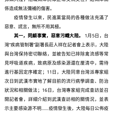
係造成無法彌補的傷害。
疫情發生以來，民進黨當局的各種做法充滿了
惡意、謊言，無所不用其極。
其一，罔顧事實，惡意污衊大陸。
1月5日，台
灣“疾病管制署”副署長莊人祥在記者會上表示，大陸
與台灣保持密切聯絡，並被告知已排除禽流感等常
見呼吸道疾病，致病原及感染源還在厘清中，需待
進行基因定序確定；11日，大陸同意台灣派專家組
次日到武漢市實地了解目前的流行病學調查、防治
狀況和相關做法；16日，台灣專家組完成查訪並召
開記者會，詳細介紹到武漢查訪相的關情況，並表
示主要感染源不明……疫情發生後，大陸每日公佈疫