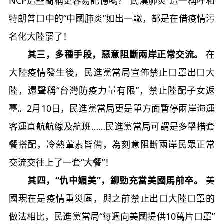
NCP這些簡稱更容易記憶嗎？“武漢肺炎”這一稱呼和
特朗普口中的“中國肺炎”如出一轍，都是在借疫情污
名化大陸罷了！
其三，多種手段，惡意阻斷兩岸正常交流。
在
大陸疫情發生後，民進黨當局宣佈禁止口罩出口大
陸，還聲稱“台灣防疫力量有限”，禁止陸配子女返
臺。2月10日，民進黨當局更是單方面暫停兩岸海運
客運直航航線及航班……民進黨當局可謂是多舉措套
餐搭配，冷熱葷素皆備，為刻意阻斷兩岸民眾正常
交流交往上了一套“大餐”！
其四，“仇中媚美”，鉚勁充當美國馬前卒。
美
國現在是疫情重災區，與之前禁止出口大陸口罩的
做法相比，民進黨當局“每週向美國提供10萬片口罩”