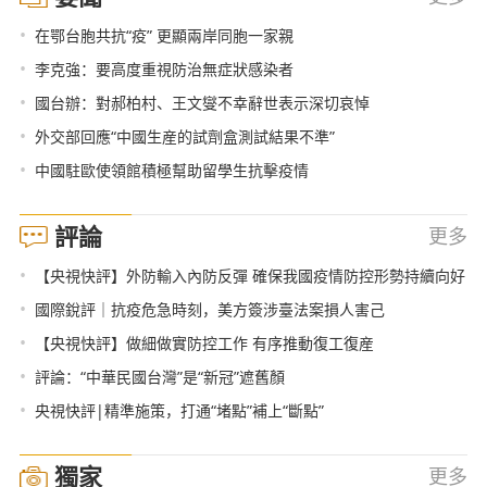
•
在鄂台胞共抗“疫” 更顯兩岸同胞一家親
•
李克強：要高度重視防治無症狀感染者
•
國台辦：對郝柏村、王文燮不幸辭世表示深切哀悼
•
外交部回應“中國生産的試劑盒測試結果不準”
•
中國駐歐使領館積極幫助留學生抗擊疫情
評論
更多
•
【央視快評】外防輸入內防反彈 確保我國疫情防控形勢持續向好
•
國際銳評｜抗疫危急時刻，美方簽涉臺法案損人害己
•
【央視快評】做細做實防控工作 有序推動復工復産
•
評論：“中華民國台灣”是“新冠”遮舊顏
•
央視快評|精準施策，打通“堵點”補上“斷點”
獨家
更多