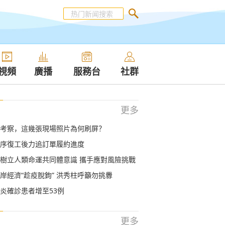
視頻
廣播
服務台
社群
更多
考察，這幾張現場照片為何刷屏？
序復工後力追訂單履約進度
樹立人類命運共同體意識 攜手應對風險挑戰
岸經濟“趁疫脫鉤” 洪秀柱呼籲勿挑釁
炎確診患者增至53例
更多