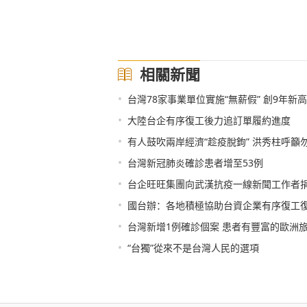
相關新聞
•
台灣78家事業單位實施“無薪假” 創9年新高
•
大陸台企有序復工後力追訂單履約進度
•
有人鼓吹兩岸經濟“趁疫脫鉤” 洪秀柱呼籲
•
台灣新冠肺炎確診患者增至53例
•
台企旺旺集團向武漢抗疫一線新聞工作者
•
國台辦：各地積極協助台資企業有序復工
•
台灣新增1例確診個案 患者有豐富的歐洲
•
“台獨”從來不是台灣人民的選項