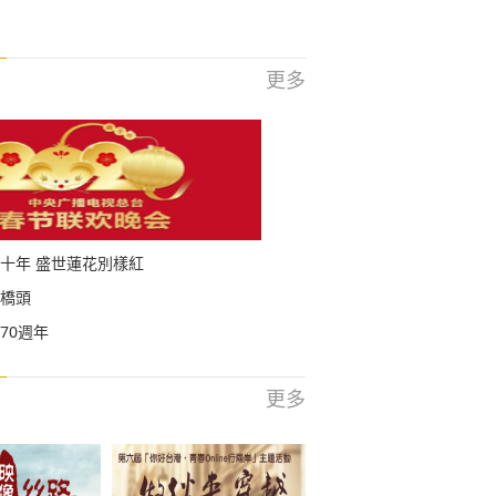
更多
十年 盛世蓮花別樣紅
橋頭
70週年
更多