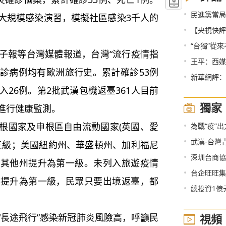
•
民進黨當局
大規模感染演習，模擬社區感染3千人的
•
【央視快評
•
“台獨”從
報等台灣媒體報道，台灣“流行疫情指
•
王平：西媒
確診病例均有歐洲旅行史。累計確診53例
•
新華網評：
入26例。第2批武漢包機返臺361人目前
獨家
進行健康監測。
•
國家及申根區自由流動國家(英國、愛
為戰“疫”
•
武漢-台灣
第三級；美國紐約州、華盛頓州、加利福尼
•
深圳台商協
國其他州提升為第一級。未列入旅遊疫情
•
台企旺旺集
數提升為第一級，民眾只要出境返臺，都
•
總投資1億
長途飛行”感染新冠肺炎風險高，呼籲民
視頻