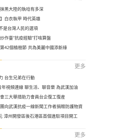
抹黑大陸的執唸有多深
】白衣執甲 時代英雄
來不是台灣人民的選項
炒作臺“抗疫經驗”打啥算盤
第42個植樹節 共為美麗中國添新綠
更多
出力 台生兄弟在行動
青年視頻連線 聊生活、聊音樂 為武漢加油
會三大舉措助力會員台企復工復産
團向武漢抗疫一線新聞工作者捐贈防護物資
元 漳州開發區後石港區首個進駐項目開工
更多