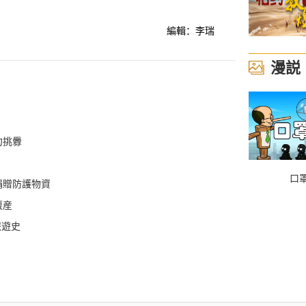
編輯：李瑞
漫説
勿挑釁
口
捐贈防護物資
復産
旅遊史