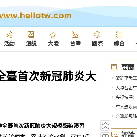
活動
漫説
大陸
台灣
國際
綜合
要聞
全臺首次新冠肺炎大
•
習近平武漢
•
大陸台企有
•
央視快評：
•
有人鼓吹兩
•
台灣新冠肺
舉辦全臺首次新冠肺炎大規模感染演習
評論
確診個案，累計確診53例、死亡1例。