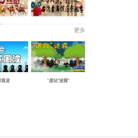
更多
罩風波
"選站“迷霧”