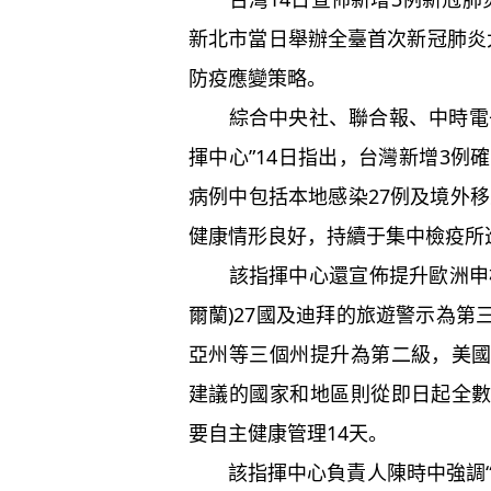
新北市當日舉辦全臺首次新冠肺炎
防疫應變策略。
綜合中央社、聯合報、中時電子
揮中心”14日指出，台灣新增3例
病例中包括本地感染27例及境外移
健康情形良好，持續于集中檢疫所
該指揮中心還宣佈提升歐洲申根
爾蘭)27國及迪拜的旅遊警示為
亞州等三個州提升為第二級，美
建議的國家和地區則從即日起全
要自主健康管理14天。
該指揮中心負責人陳時中強調“