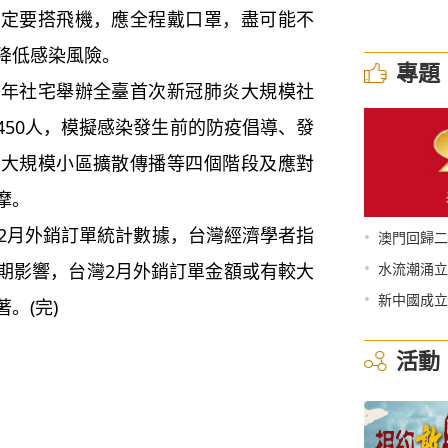
一定要搭飛機，應全程戴口罩，盡可能不
降低感染風險。
專題
社宅舉辦全臺首次新冠肺炎大規模社
450人，模擬感染發生前的防疫倡導、發
、大規模小區擴散傳播等四個階段及應對
摩。
2月外銷訂單統計數據，台灣經濟學者指
•
澳門回歸二
•
期影響，台灣2月外銷訂單金額或有較大
水流潮涌立
•
新中國成立
。(完)
活動