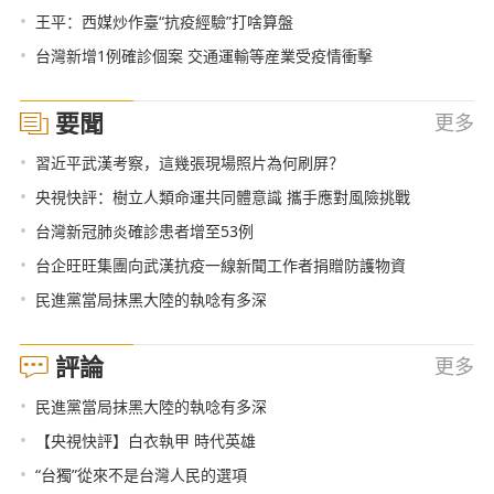
•
王平：西媒炒作臺“抗疫經驗”打啥算盤
•
台灣新增1例確診個案 交通運輸等産業受疫情衝擊
要聞
更多
•
習近平武漢考察，這幾張現場照片為何刷屏？
•
央視快評：樹立人類命運共同體意識 攜手應對風險挑戰
•
台灣新冠肺炎確診患者增至53例
•
台企旺旺集團向武漢抗疫一線新聞工作者捐贈防護物資
•
民進黨當局抹黑大陸的執唸有多深
評論
更多
•
民進黨當局抹黑大陸的執唸有多深
•
【央視快評】白衣執甲 時代英雄
•
“台獨”從來不是台灣人民的選項