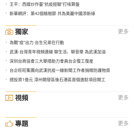
•
王平：西媒炒作臺“抗疫經驗”打啥算盤
•
新華網評：第42個植樹節 共為美麗中國添新綠
獨家
更多
•
為戰“疫”出力 台生兄弟在行動
•
武漢-台灣青年視頻連線 聊生活、聊音樂 為武漢加油
•
深圳台商協會三大舉措助力會員台企復工復産
•
台企旺旺集團向武漢抗疫一線新聞工作者捐贈防護物資
•
總投資1億元 漳州開發區後石港區首個進駐項目開工
視頻
更多
專題
更多