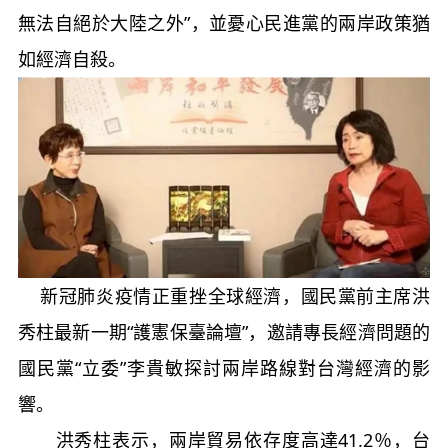
無法自絕於大陸之外”，並憂心民進黨的兩岸政策猶
如經濟自殺。
新冠肺炎疫情正重挫全球經濟，國民黨前主席洪
秀柱最新一期“護憲保臺論壇”，邀請專長經濟問題的
國民黨“立委”李貴敏探討兩岸路線對台灣經濟的影
響。
洪秀柱表示，兩岸貿易依存度高達41.2％，台