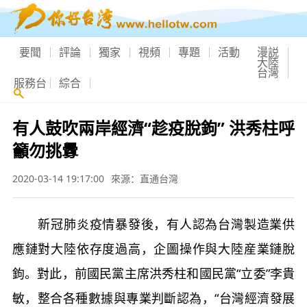
要聞
評論
獨家
視頻
專題
活動
漫説
大陸
台灣
服務台
綜合
有人鼓吹兩岸經濟“趁疫脫鉤” 洪秀柱呼
籲勿挑釁
2020-03-14 19:17:00
來源：直通台灣
新冠肺炎疫情暴發後，有人認為台灣製造業供
應鏈對大陸依存度過高，企圖操作與大陸産業鏈脫
鉤。對此，前國民黨主席洪秀柱和國民黨“立委”李貴
敏，整合各種數據與專業判斷認為，“台灣經濟發展