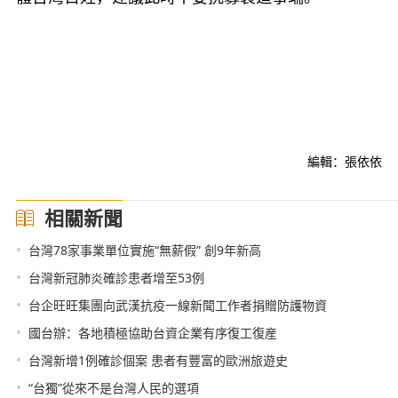
編輯：張依依
相關新聞
•
台灣78家事業單位實施“無薪假” 創9年新高
•
台灣新冠肺炎確診患者增至53例
•
台企旺旺集團向武漢抗疫一線新聞工作者捐贈防護物資
•
國台辦：各地積極協助台資企業有序復工復産
•
台灣新增1例確診個案 患者有豐富的歐洲旅遊史
•
“台獨”從來不是台灣人民的選項