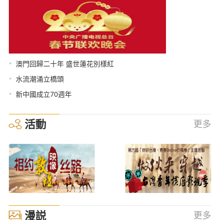
•
澳門回歸二十年 盛世蓮花別樣紅
•
水流潮涌立橋頭
•
新中國成立70週年
活動
更多
漫説
更多