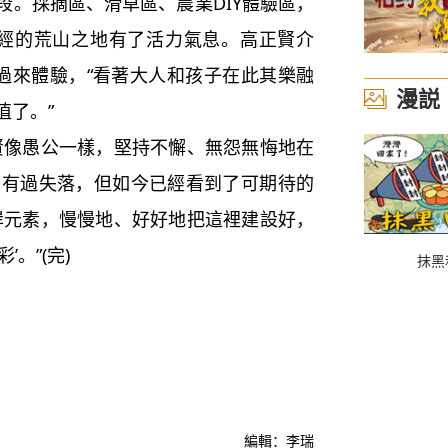
段。採摘區、滑草區、農業DIY體驗區，
曾經的荒山之地有了活力氣息。高正賢介
人過來體驗，“看著大人和孩子在此其樂融
漫説
值了。”
賢像愚公一樣，堅持不懈、無怨無悔地在
曾有過失落，但如今已經看到了可期待的
岸元素，慢慢地、好好地把這裡建設好，
。”(完)
抹黑
編輯：李瑞