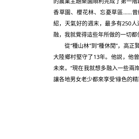
的農業主題樂園順利完成了第一階
香草園、櫻花林、忘憂草區……
紹，天氣好的週末，最多有250
融，我就覺得這些年所做的一切都
從“種山林”到“種休閒”，高正
大陸鄉村堅守了13年。他説，他
未來。“現在我就想多融入一些兩
讓各地男女老少都來享受‘綠色的精彩’