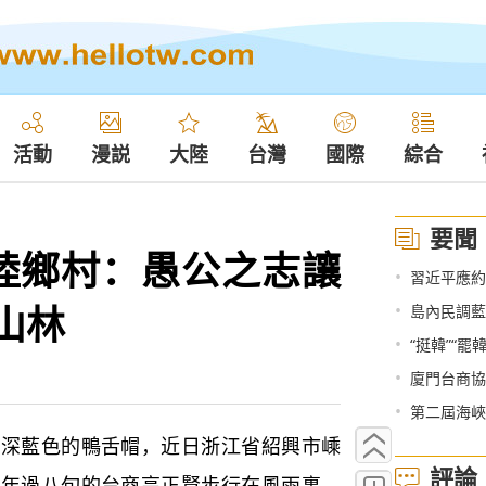
活動
漫説
大陸
台灣
國際
綜合
要聞
陸鄉村：愚公之志讓
•
習近平應約
山林
•
島內民調藍
•
“挺韓”“
•
廈門台商協
•
第二屆海峽
藍色的鴨舌帽，近日浙江省紹興市嵊
評論
，年過八旬的台商高正賢步行在風雨裏，