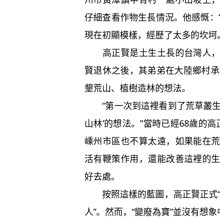
仔細查看作物生長情況。他感慨：
現在初顯模樣，經歷了太多的坎坷
高正賢是土生土長的台灣人，此
賢退休之後，其弟弟在大陸鄉村承
墾荒山、植樹造林的想法。
“第一次到這裡看到了荒草叢生
山林’的想法。”當時已經68歲的
嵊州市區也不算太遠，如果能在
活有鞭策作用，還能改善這裡的
好去處。
按照這樣的藍圖，高正賢正式“留
人”。然而，“變廢為寶”並沒有想