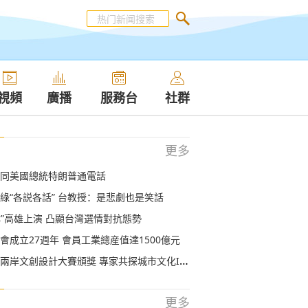
視頻
廣播
服務台
社群
更多
同美國總統特朗普通電話
綠“各説各話” 台教授：是悲劇也是笑話
罷韓”高雄上演 凸顯台灣選情對抗態勢
會成立27週年 會員工業總産值達1500億元
兩岸文創設計大賽頒獎 專家共探城市文化IP發展
更多