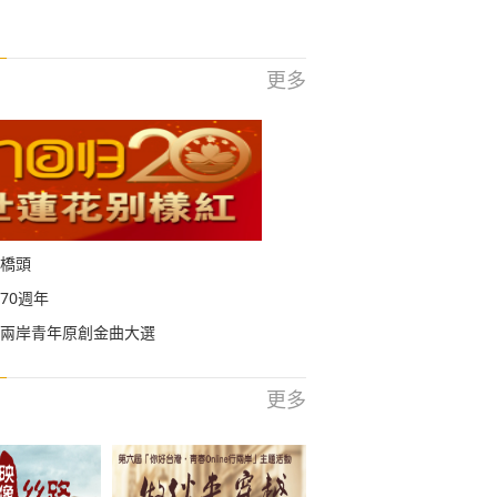
更多
橋頭
70週年
兩岸青年原創金曲大選
更多