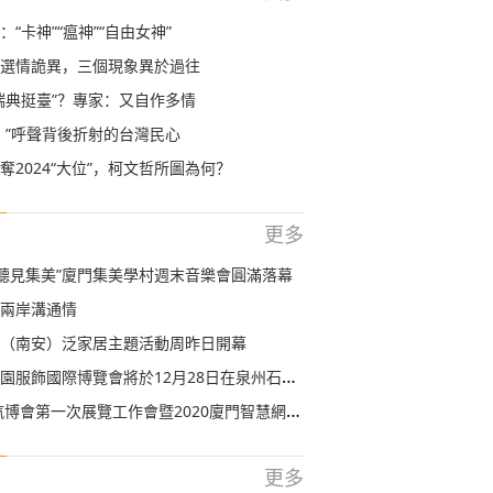
“卡神”“瘟神”“自由女神”
選情詭異，三個現象異於過往
瑞典挺臺”？專家：又自作多情
！”呼聲背後折射的台灣民心
奪2024“大位”，柯文哲所圖為何？
更多
度“聽見集美”廈門集美學村週末音樂會圓滿落幕
兩岸溝通情
（南安）泛家居主題活動周昨日開幕
服飾國際博覽會將於12月28日在泉州石獅市舉行
會第一次展覽工作會暨2020廈門智慧網聯汽車展覽會新聞通報會召開
更多