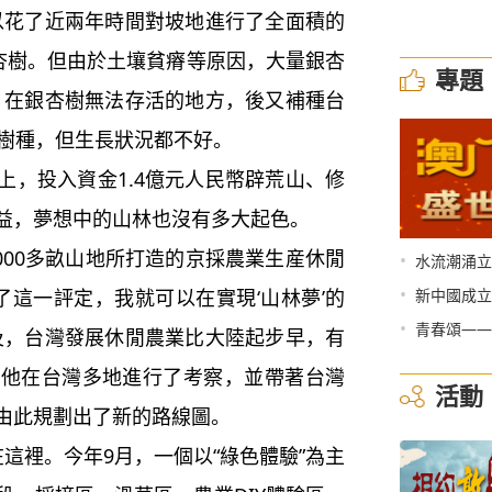
花了近兩年時間對坡地進行了全面積的
銀杏樹。但由於土壤貧瘠等原因，大量銀杏
專題
，在銀杏樹無法存活的地方，後又補種台
種樹種，但生長狀況都不好。
，投入資金1.4億元人民幣辟荒山、修
益，夢想中的山林也沒有多大起色。
000多畝山地所打造的京採農業生産休閒
•
水流潮涌立
•
了這一評定，我就可以在實現‘山林夢’的
新中國成立
•
青春頌——
及，台灣發展休閒農業比大陸起步早，有
此他在台灣多地進行了考察，並帶著台灣
活動
由此規劃出了新的路線圖。
裡。今年9月，一個以“綠色體驗”為主