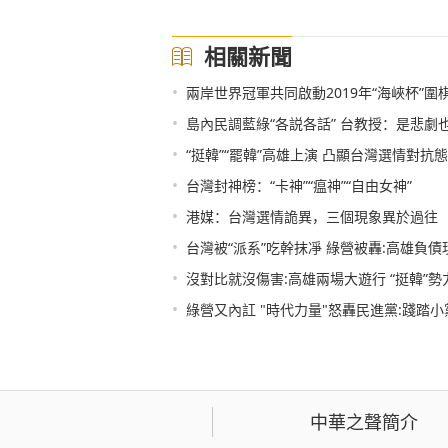
相關新聞
•
兩岸世界冠軍共同啟動2019年“海峽杯”圍
•
島內民調藍綠“各説各話” 台教授：是悲劇
•
“挺韓”“罷韓”高雄上演 凸顯台灣選情對抗
•
台灣封神榜：“卡神”“瘟神”“自由女神”
•
港媒：台灣選情詭異，三個現象異於過往
•
台灣被“派系”吃幹抹凈 綠營被轟:高雄負債
•
沒對比就沒傷害:高雄兩場大遊行 “挺韓”勢
•
綠營又內訌 "時代力量"怒轟民進黨:踐踏
中華之聲簡介