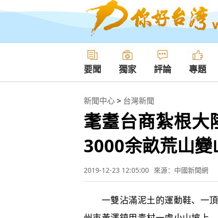
要聞
獨家
評論
專題
新聞中心
>
台灣新聞
耄耋台商紮根大
3000余畝荒山變
2019-12-23 12:05:00
來源：中國新聞網
一雙沾滿泥土的運動鞋、一頂深
州市黃澤鎮甲青村一處小山坡上