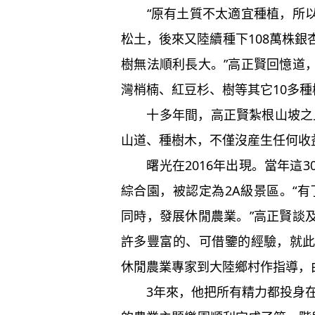
“原有土質不太適宜種植，所以
松土，後來又陸續種下108萬株
樹無法順利長大。”高正賢回憶道
灣梢楠、紅豆杉、樹等其它10多
十多年間，高正賢紮根山坡之上
山道、種樹木，不僅沒産生任何收
曙光在2016年出現。當年這3
綜合園，被認定為2A級景區。“有
同時，發展休閒農業。”高正賢談
許多豐富的、可借鑒的經驗，就
休閒農業專家到大陸鄉村作指導，
3年來，他把所有精力都投身在這