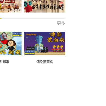
更多
和起飛
傳染蒙面病