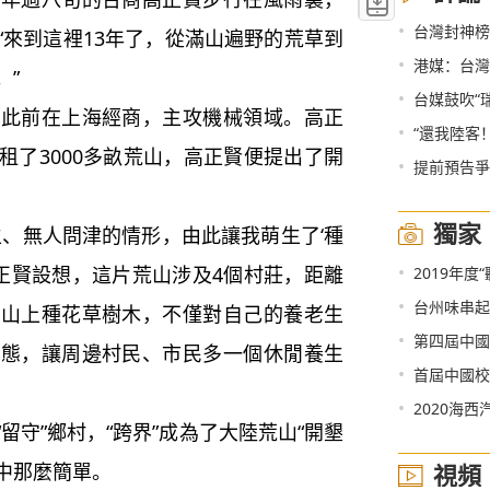
•
台灣封神榜：
“來到這裡13年了，從滿山遍野的荒草到
•
港媒：台灣
。”
•
台媒鼓吹“
前在上海經商，主攻機械領域。高正
•
“還我陸客
租了3000多畝荒山，高正賢便提出了開
•
提前預告爭
獨家
、無人問津的情形，由此讓我萌生了‘種
•
高正賢設想，這片荒山涉及4個村莊，距離
2019年
•
台州味串起
荒山上種花草樹木，不僅對自己的養老生
•
第四屆中國
生態，讓周邊村民、市民多一個休閒養生
•
首屆中國校園
•
2020海西汽博
守”鄉村，“跨界”成為了大陸荒山“開墾
象中那麼簡單。
視頻