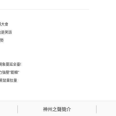
棋大會
也是笑話
態勢
現象蔓延全臺!
力強壓“罷韓”
小黨鼠輩肚量
神州之聲簡介