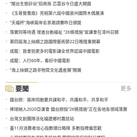
•
“閩台生態矽谷”招商局 芯雲谷今日盛大開園
•
《玉骨鴛鴦扇》亮相第六屆中國泉州國際木偶展演
•
“天福杯”海峽兩岸名茶邀請賽昨日頒獎
•
落實同等待遇 增進台胞福祉 “26條措施”宣講會在漳州召開
•
第四屆海上絲綢之路國際藝術節22日晚隆重開幕
•
成龍：我會拍更多的電影讓全世界認識中國電影
•
成龍：入行60年，看好中國電影
•
“海上絲綢之路非物質文化遺産展”開展
要聞
更多
•
國台辦：兩岸同胞要共謀和平、共護和平、共享和平
•
棒球納入2020亞運會 國台辦指“26條措施”正在各地各領域落實
•
台灣文創團隊活化福建鄉村農技站
•
臺11月消費者信心指數環比略降 多數指標偏悲觀