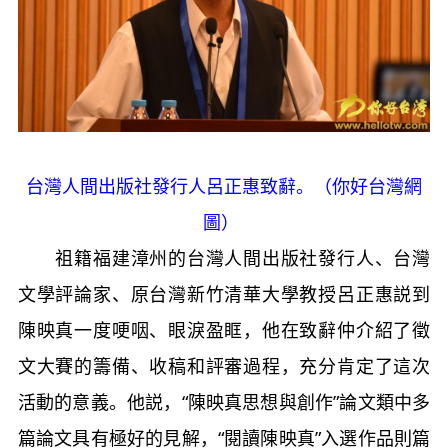
台灣人間出版社發行人呂正惠致辭。（你好台灣網
圖）
祖籍福建漳州的台灣人間出版社發行人、台灣
文學評論家、原台灣新竹清華大學教授呂正惠説到
陳映真一度哽咽、眼淚盈眶，他在致辭仲介紹了徵
文大賽的籌備、收稿和評審過程，充分肯定了這次
活動的意義。他説，“陳映真思想與創作”論文類中多
篇論文具有極好的見解，“閱讀陳映真”入選作品則篇