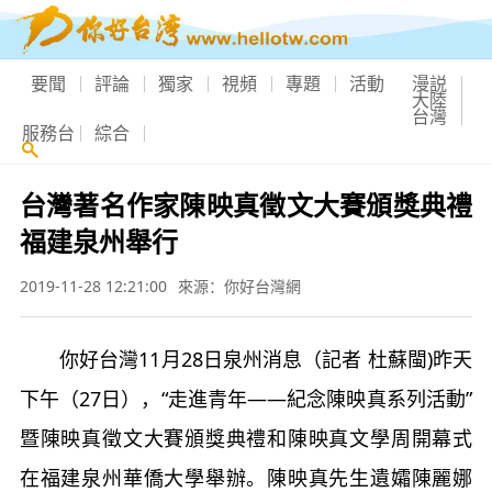
要聞
評論
獨家
視頻
專題
活動
漫説
大陸
台灣
服務台
綜合
台灣著名作家陳映真徵文大賽頒獎典禮
福建泉州舉行
2019-11-28 12:21:00
來源：你好台灣網
你好台灣11月28日泉州消息（記者 杜蘇閩)昨天
下午（27日），“走進青年——紀念陳映真系列活動”
暨陳映真徵文大賽頒獎典禮和陳映真文學周開幕式
在福建泉州華僑大學舉辦。陳映真先生遺孀陳麗娜