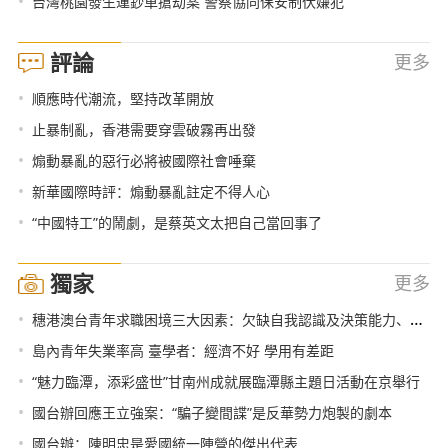
•
台灣桃園發生運鈔車搶劫案 警察協同保安制伏嫌犯
評論
更多
•
順應時代潮流，堅持改革開放
•
止暴制亂，香港需要穿雲破霧再出發
•
煽動暴亂的惡行必將被國際社會唾棄
•
新華國際時評：煽動暴亂註定不得人心
•
“中國特工”的鬧劇，是蔡英文太把自己當回事了
獨家
更多
•
穗港澳台青年求職困境三大因素：欠缺自我認識及決策能力、職業資料及社會價值影響
•
島內青年失業率高 臺學者：經濟不好 學用有差距
•
“魅力臨潭，添彩盛世”甘南州成就展臨潭縣主題日活動在京舉行
•
國台辦回應王立強案：“騙子變間諜”是反華勢力炮製的劇本
•
國台辦：陳明忠是愛國統一陣營的傑出代表