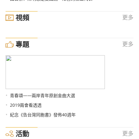
視頻
更多
專題
更多
•
青春頌——兩岸青年原創金曲大選
•
2019兩會看透透
•
紀念《告台灣同胞書》發佈40週年
活動
更多