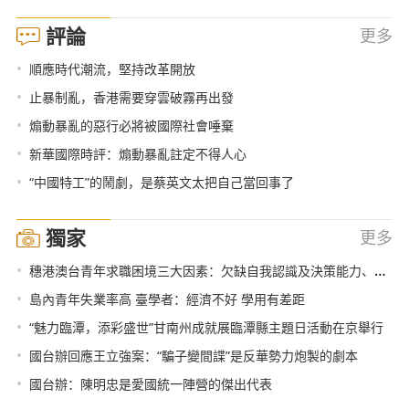
評論
更多
•
順應時代潮流，堅持改革開放
•
止暴制亂，香港需要穿雲破霧再出發
•
煽動暴亂的惡行必將被國際社會唾棄
•
新華國際時評：煽動暴亂註定不得人心
•
“中國特工”的鬧劇，是蔡英文太把自己當回事了
獨家
更多
•
穗港澳台青年求職困境三大因素：欠缺自我認識及決策能力、職業資料及社會價值影響
•
島內青年失業率高 臺學者：經濟不好 學用有差距
•
“魅力臨潭，添彩盛世”甘南州成就展臨潭縣主題日活動在京舉行
•
國台辦回應王立強案：“騙子變間諜”是反華勢力炮製的劇本
•
國台辦：陳明忠是愛國統一陣營的傑出代表