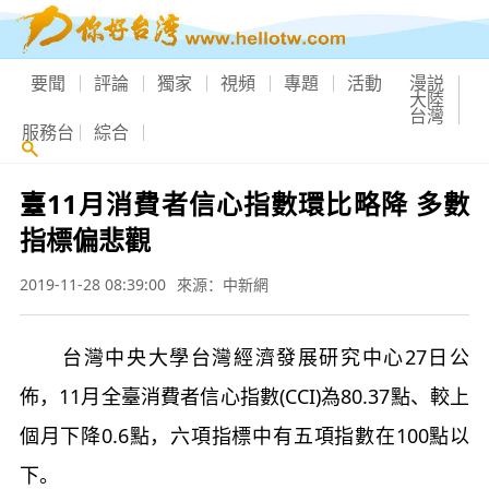
要聞
評論
獨家
視頻
專題
活動
漫説
大陸
台灣
服務台
綜合
臺11月消費者信心指數環比略降 多數
指標偏悲觀
2019-11-28 08:39:00
來源：中新網
台灣中央大學台灣經濟發展研究中心27日公
佈，11月全臺消費者信心指數(CCI)為80.37點、較上
個月下降0.6點，六項指標中有五項指數在100點以
下。