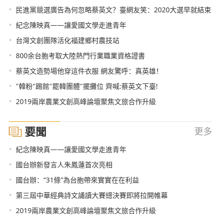
•
民進黨競選廣告為何忽略蔡英文？臺網友笑：2020大選早就結束
•
紀念陳映真——讓愛國文學走進青年
•
台灣文創團隊活化福建鄉村農技站
•
800余台胞考取大陸熱門行業職業資格證書
•
蔡英文造勢場他穿這件衣服 網友驚呼：真英雄！
•
"韓粉"踢館"罷韓團體"擺攤位 齊喊:蔡英文下臺!
•
2019兩岸農業文創高峰論壇聚焦文旅合作升級
要聞
更多
•
紀念陳映真——讓愛國文學走進青年
•
國台辦新發言人朱鳳蓮首次亮相
•
國台辦：“31條”為台胞帶來實實在在利益
•
第三屆中華經典詩文誦讀大賽總決賽即將拉開帷幕
•
2019兩岸農業文創高峰論壇聚焦文旅合作升級