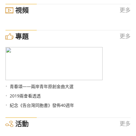
視頻
更多
專題
更多
•
青春頌——兩岸青年原創金曲大選
•
2019兩會看透透
•
紀念《告台灣同胞書》發佈40週年
活動
更多