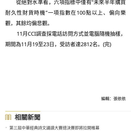
從絕對水準看，六項指標中僅有“未來半年購買
耐久性財貨時機”一項指數在100點以上、偏向樂
觀，其餘均偏悲觀。
11月CCI調查採電話訪問方式並電腦隨機抽樣，
期間為11月19至23日，受訪者達2812名。(完)
編輯：張依依
相關新聞
•
第三屆中華經典詩文誦讀大賽總決賽即將拉開帷幕