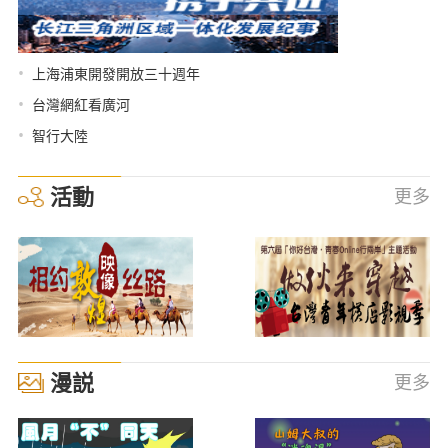
•
上海浦東開發開放三十週年
•
台灣網紅看廣河
•
智行大陸
活動
更多
漫説
更多