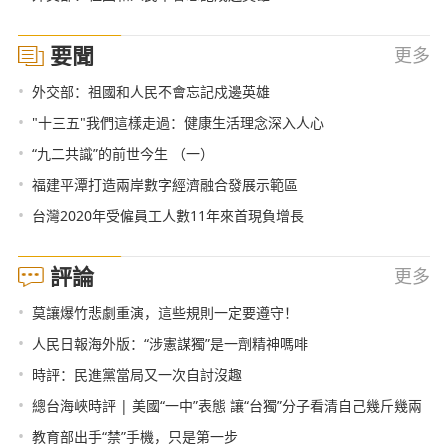
要聞
更多
•
外交部：祖國和人民不會忘記戍邊英雄
•
"十三五"我們這樣走過：健康生活理念深入人心
•
“九二共識”的前世今生 （一）
•
福建平潭打造兩岸數字經濟融合發展示範區
•
台灣2020年受僱員工人數11年來首現負增長
評論
更多
•
莫讓爆竹悲劇重演，這些規則一定要遵守！
•
人民日報海外版：“涉憲謀獨”是一劑精神嗎啡
•
時評：民進黨當局又一次自討沒趣
•
總台海峽時評 | 美國“一中”表態 讓“台獨”分子看清自己幾斤幾兩
•
教育部出手“禁”手機，只是第一步