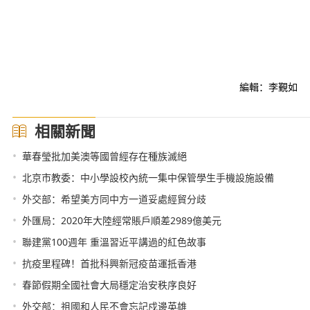
編輯：李覲如
相關新聞
•
華春瑩批加美澳等國曾經存在種族滅絕
•
北京市教委：中小學設校內統一集中保管學生手機設施設備
•
外交部：希望美方同中方一道妥處經貿分歧
•
外匯局：2020年大陸經常賬戶順差2989億美元
•
聯建黨100週年 重溫習近平講過的紅色故事
•
抗疫里程碑！首批科興新冠疫苗運抵香港
•
春節假期全國社會大局穩定治安秩序良好
•
外交部：祖國和人民不會忘記戍邊英雄