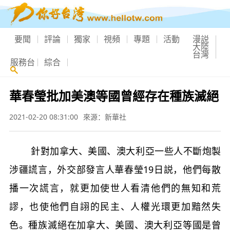
要聞
評論
獨家
視頻
專題
活動
漫説
大陸
台灣
服務台
綜合
華春瑩批加美澳等國曾經存在種族滅絕
2021-02-20 08:31:00
來源：新華社
針對加拿大、美國、澳大利亞一些人不斷炮製
涉疆謊言，外交部發言人華春瑩19日説，他們每散
播一次謊言，就更加使世人看清他們的無知和荒
謬，也使他們自詡的民主、人權光環更加黯然失
色。種族滅絕在加拿大、美國、澳大利亞等國是曾