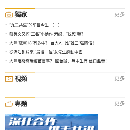
獨家
更多
•
“九二共識”的前世今生 （一）
•
蔡英文又搞“正名”小動作 港媒：“找死”嗎？
•
大陸“鷹擊18”有多牛？ 台大V：比“雄三”強四倍！
•
從漂泊到歸來 “最後一位”女先生感動中國
•
大陸阻礙輝瑞疫苗售臺？ 國台辦：無中生有 信口雌黃！
視頻
更多
專題
更多