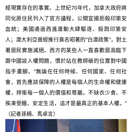
經現實存在的事實。上世紀70年代，加拿大政府將
同化原住民列入了官方議程，公開宣揚扼殺印第安
血統；美國通過西進運動大肆驅逐、殺戮印第安
人；澳大利亞曾經推行臭名昭著的“白澳政策”，對土
著居民實施滅絕。西方的某些人一直喜歡居高臨下
跟中國談人權問題，慣於站在教師爺的位置對中國
指手畫腳。“無論在任何時候、任何國家、任何社
會，首先應該保障的人權是每個人的生命權和健康
權，捍衛每一個人的價值和尊嚴。不缺衣少食、不
挨凍受餓、安定生活，這才是最真正的基本人權。”
（記者孫楠、馬卓言）