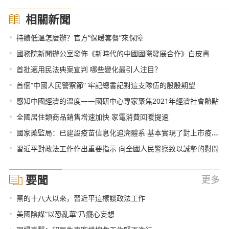
相關新聞
•
持續低溫怎麼辦？官方“保暖套餐”來保障
•
國務院新聞辦公室發佈《新時代的中國國際發展合作》白皮書
•
首批適用民法典案宣判 哪些變化最引人注目？
•
首個“中國人民警察節” 牢記總書記對這支隊伍的殷殷期望
•
感知中國經濟的溫度——國研中心專家聚焦2021年經濟社會熱點
•
全國居住類商品銷售增速加快 家電消費回暖提速
•
國家藥監局：已建設疫苗信息化追溯體系 基本實現了對上市疫苗的全程追溯管理
•
習近平對政法工作作出重要指示 向全國人民警察致以誠摯的慰問
要聞
更多
•
黨的十八大以來，習近平這樣談政法工作
•
美國陰謀“以恐亂華”乃癡心妄想