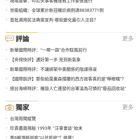
•
現場直擊：印尼失事客機搜救工作緊張進行
•
世衛組織：全球累計新冠確診病例達88383771例
•
首批適用民法典案宣判 哪些變化最引人注目？
評論
更多
•
新華國際時評：“一帶一路”合作馭風前行
•
【央視快評】邁好第一步 見到新氣象
•
新華國際時評：不讓綁架中美關係的陰謀得逞
•
【國際銳評】那些給莫裏森撐腰的西方政客真的是“睜眼瞎”？
•
總台海峽時評：機毀人亡連發的台軍淪為可憐的“廢品回收站”
獨家
更多
•
台灣周聞縱覽
•
珍貴畫面揭秘 1993年 "汪辜會談"始末
•
靠8艘潛艇就能“以武拒統”？做夢！