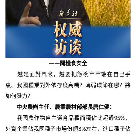
——問糧食安全
越是面對風險，越要把飯碗牢牢端在自己手
裏。我國種業對外依存度高嗎？薄弱環節在哪？將
如何發力？
中央農辦主任、農業農村部部長唐仁健：
我國農作物自主選育品種面積佔比超過95%，
外資企業佔我國種子市場份額3%左右，進口種子佔