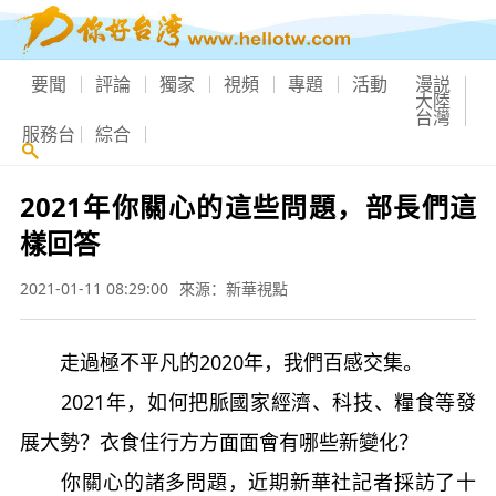
要聞
評論
獨家
視頻
專題
活動
漫説
大陸
台灣
服務台
綜合
2021年你關心的這些問題，部長們這
樣回答
2021-01-11 08:29:00
來源：新華視點
走過極不平凡的2020年，我們百感交集。
2021年，如何把脈國家經濟、科技、糧食等發
展大勢？衣食住行方方面面會有哪些新變化？
你關心的諸多問題，近期新華社記者採訪了十