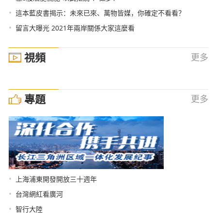
•
這本藍皮書揭示：未來已來、萬物皆媒，你確定不看看？
•
留言大曝光 2021年兩岸關係大家這麼看
視頻
更多
專題
更多
•
上海浦東開發開放三十週年
•
台灣網紅看廣河
•
智行大陸