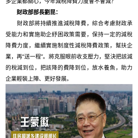
多企業都關心，今年減稅降費力度會不會減？
財政部部長劉昆：
財政部將持續推進減稅降費，綜合考慮財政承
受能力和實施助企紓困政策需要，保持一定的減稅
降費力度，繼續實施制度性減稅降費政策，幫扶企
業，再“送一程”。將克服眼前收支壓力，堅決把該減
的稅減到位，把該降的費降到位，放水養魚，助力
企業輕裝上陣、更好發展。