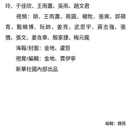
玲、于佳欣、王雨蕭、吳雨、趙文君
視頻：胡、王雨蕭、周圓、楊牧、張爽、郭硯
青、甄曉博、阮帥、姜亮、武思宇、蔣志強、張
僑、張文、姜含章、殷家捷、梅元龍
海報/封面：金地、盧哲
視覺/編輯：金地、賈伊寧
新華社國內部出品
編輯：魏倩