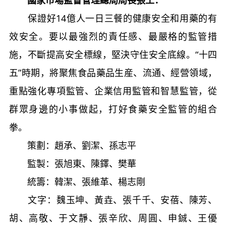
保證好14億人一日三餐的健康安全和用藥的有
效安全。要以最強烈的責任感、最嚴格的監管措
施，不斷提高安全標線，堅決守住安全底線。“十四
五”時期，將聚焦食品藥品生産、流通、經營領域，
重點強化專項監管、企業信用監管和智慧監管，從
群眾身邊的小事做起，打好食藥安全監管的組合
拳。
策劃：趙承、劉潔、孫志平
監製：張旭東、陳鐸、樊華
統籌：韓潔、張維革、楊志剛
文字：魏玉坤、黃垚、張千千、安蓓、陳芳、
胡、高敬、于文靜、張辛欣、周圓、申鋮、王優