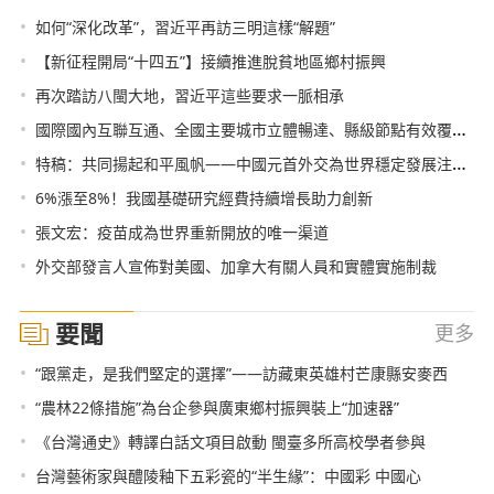
•
如何“深化改革”，習近平再訪三明這樣“解題”
•
【新征程開局“十四五”】接續推進脫貧地區鄉村振興
•
再次踏訪八閩大地，習近平這些要求一脈相承
•
國際國內互聯互通、全國主要城市立體暢達、縣級節點有效覆蓋 綜合立體交通網藍圖繪就
•
特稿：共同揚起和平風帆——中國元首外交為世界穩定發展注入正能量
•
6%漲至8%！我國基礎研究經費持續增長助力創新
•
張文宏：疫苗成為世界重新開放的唯一渠道
•
外交部發言人宣佈對美國、加拿大有關人員和實體實施制裁
要聞
更多
•
“跟黨走，是我們堅定的選擇”——訪藏東英雄村芒康縣安麥西
•
“農林22條措施”為台企參與廣東鄉村振興裝上“加速器”
•
《台灣通史》轉譯白話文項目啟動 閩臺多所高校學者參與
•
台灣藝術家與醴陵釉下五彩瓷的“半生緣”：中國彩 中國心