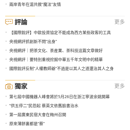
•
兩岸青年在滬共敘“魔法”友情
評論
更多
•
【國際銳評】中歐投資協定不能成為西方某些政客的工具
•
央視網評抓創新不問“出身”
•
央視網評｜把茶文化、茶産業、茶科技這篇文章做好
•
央視網評｜要特別重視挖掘中華五千年文明中的精華
•
國際銳評反制“人權教師爺”不過是以其人之道還治其人之身
獨家
更多
•
第七屆中國機器人峰會將於5月26日在浙江寧波余姚開幕
•
“供五停二”民怨起 蔡英文依舊臉書治水
•
第一屆廣東民宿大會在梅州召開
•
原來薄餅裏都是“蔡”