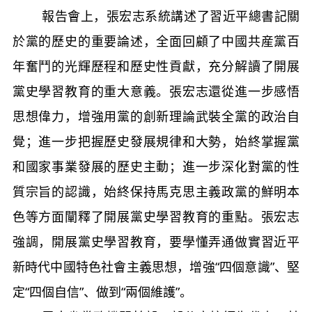
報告會上，張宏志系統講述了習近平總書記關
於黨的歷史的重要論述，全面回顧了中國共産黨百
年奮鬥的光輝歷程和歷史性貢獻，充分解讀了開展
黨史學習教育的重大意義。張宏志還從進一步感悟
思想偉力，增強用黨的創新理論武裝全黨的政治自
覺；進一步把握歷史發展規律和大勢，始終掌握黨
和國家事業發展的歷史主動；進一步深化對黨的性
質宗旨的認識，始終保持馬克思主義政黨的鮮明本
色等方面闡釋了開展黨史學習教育的重點。張宏志
強調，開展黨史學習教育，要學懂弄通做實習近平
新時代中國特色社會主義思想，增強“四個意識”、堅
定“四個自信”、做到“兩個維護”。