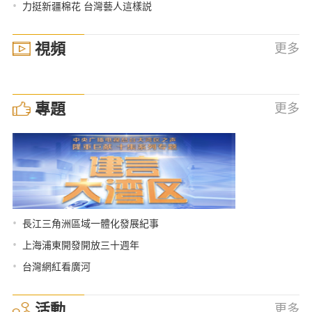
•
力挺新疆棉花 台灣藝人這樣説
視頻
更多
專題
更多
•
長江三角洲區域一體化發展紀事
•
上海浦東開發開放三十週年
•
台灣網紅看廣河
活動
更多