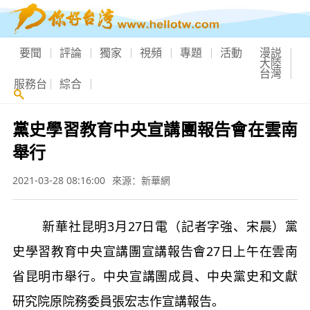
要聞
評論
獨家
視頻
專題
活動
漫説
大陸
台灣
服務台
綜合
黨史學習教育中央宣講團報告會在雲南
舉行
2021-03-28 08:16:00
來源：新華網
新華社昆明3月27日電（記者字強、宋晨）黨
史學習教育中央宣講團宣講報告會27日上午在雲南
省昆明市舉行。中央宣講團成員、中央黨史和文獻
研究院原院務委員張宏志作宣講報告。