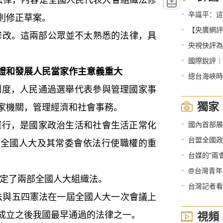
•
辛識平：這
則修正草案。
•
【央廣網評
改。這兩部公眾並不太熟悉的法律，具
•
央視快評為“十四
•
國際銳評｜
證和發展人民當家作主意義重大
•
總台海峽時
，人民通過選舉代表參與管理國家事
獨家
家機關，管理經濟和社會事務。
•
，是國家政治生活和社會生活正常化
國內首部展示媒體扶
•
台盟全國政
是全國人大及其常委會依法行使職權的重
•
台媒的“兩
•
@台灣青年
了兩部全國人大組織法。
•
台灣記者看
法與五四憲法在一屆全國人大一次會議上
成立之後我國最早通過的法律之一。
視頻