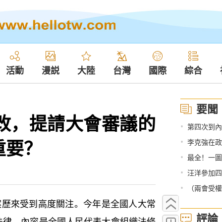
活動
漫説
大陸
台灣
國際
綜合
要聞
修改，提請大會審議的
•
第四次到內
重要？
•
李克強在政
•
最全！一圖
•
汪洋參加四
•
（兩會受權發
來受到高度關注。今年是全國人大常
評論
法律，內容是全國人民代表大會組織法修