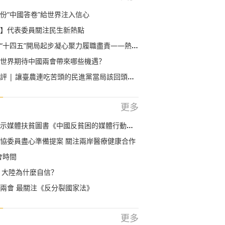
份“中國答卷”給世界注入信心
】代表委員關注民生新熱點
五”開局起步凝心聚力履職盡責——熱烈祝賀2021年全國兩會召開
世界期待中國兩會帶來哪些機遇？
評 | 讓臺農連吃苦頭的民進黨當局該回頭了！
更多
貧圖書《中國反貧困的媒體行動——以中央廣播電視總臺的實踐為例》出版發行
協委員盡心準備提案 關注兩岸醫療健康合作
會時間
 大陸為什麼自信？
兩會 最關注《反分裂國家法》
更多