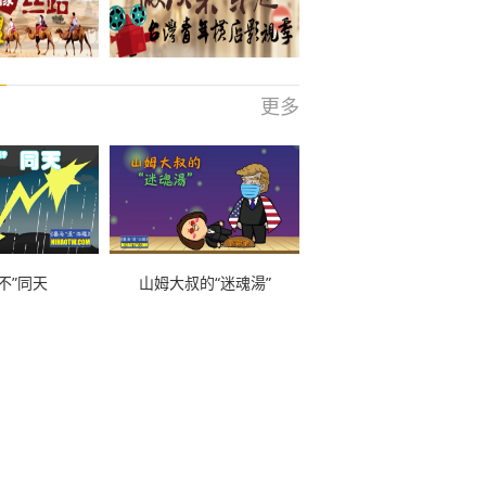
更多
不”同天
山姆大叔的“迷魂湯”