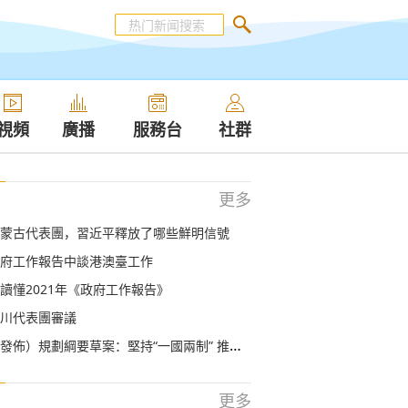
視頻
廣播
服務台
社群
更多
蒙古代表團，習近平釋放了哪些鮮明信號
府工作報告中談港澳臺工作
讀懂2021年《政府工作報告》
川代表團審議
佈）規劃綱要草案：堅持“一國兩制” 推進祖國統一
更多