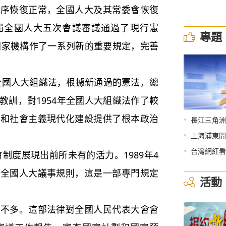
序恢復正常，全國人大及其常委會恢復
，五屆全國人大五次會議審議通過了現行憲
專題
對國家機構作了一系列新的重要規定，完善
人大組織法，根據新通過的憲法，總
教訓，對1954年全國人大組織法作了較
放和社會主義現代化建設提供了根本政治
•
長江三角洲
•
上海浦東開
•
台灣網紅看
度展現出前所未有的活力。1989年4
了全國人大議事規則，這是一部專門規定
活動
。
不多。這部法律對全國人民代表大會會