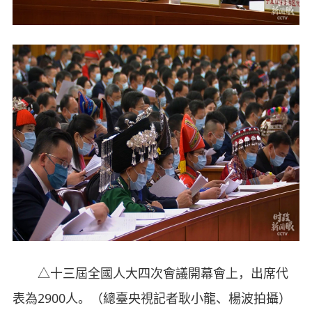
△十三屆全國人大四次會議開幕會上，出席代
表為2900人。（總臺央視記者耿小龍、楊波拍攝）