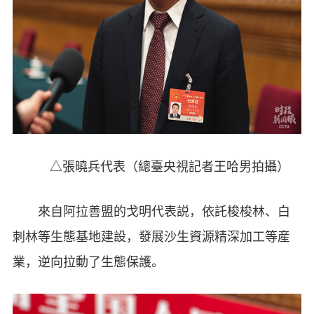
△張曉兵代表（總臺央視記者王哈男拍攝）
來自阿拉善盟的戈明代表説，依託梭梭林、白
刺林等生態基地建設，發展沙生資源精深加工等産
業，逆向拉動了生態保護。