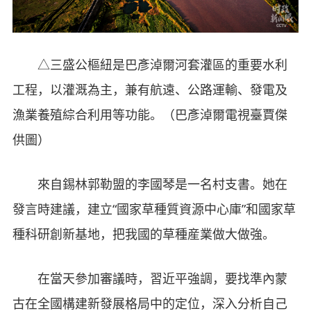
△三盛公樞紐是巴彥淖爾河套灌區的重要水利
工程，以灌溉為主，兼有航遠、公路運輸、發電及
漁業養殖綜合利用等功能。（巴彥淖爾電視臺賈傑
供圖）
來自錫林郭勒盟的李國琴是一名村支書。她在
發言時建議，建立“國家草種質資源中心庫”和國家草
種科研創新基地，把我國的草種産業做大做強。
在當天參加審議時，習近平強調，要找準內蒙
古在全國構建新發展格局中的定位，深入分析自己