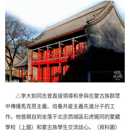
△李大釗同志曾直接領導和參與在蒙古族群眾
中傳播馬克思主義、培養共産主義先進分子的工
作。他曾親自到坐落于北京西城區石虎衚同的蒙藏
學校（上圖）和蒙古族學生交流談心。（資料圖）