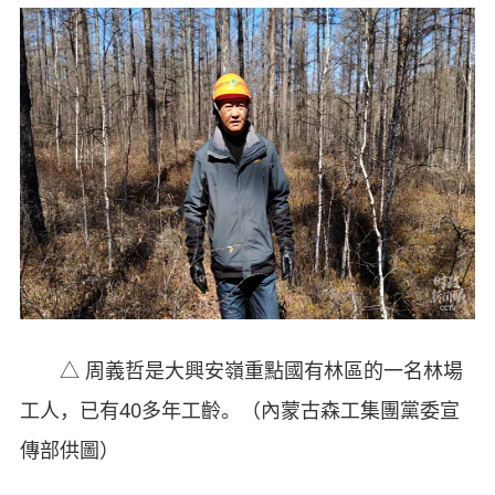
△ 周義哲是大興安嶺重點國有林區的一名林場
工人，已有40多年工齡。（內蒙古森工集團黨委宣
傳部供圖）