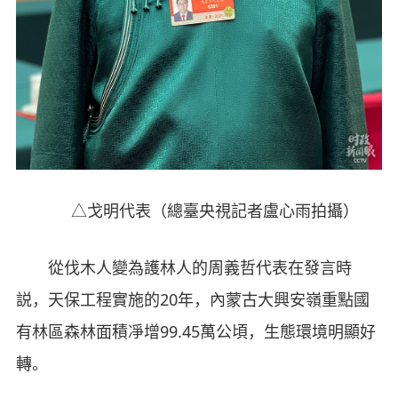
△戈明代表（總臺央視記者盧心雨拍攝）
從伐木人變為護林人的周義哲代表在發言時
説，天保工程實施的20年，內蒙古大興安嶺重點國
有林區森林面積凈增99.45萬公頃，生態環境明顯好
轉。