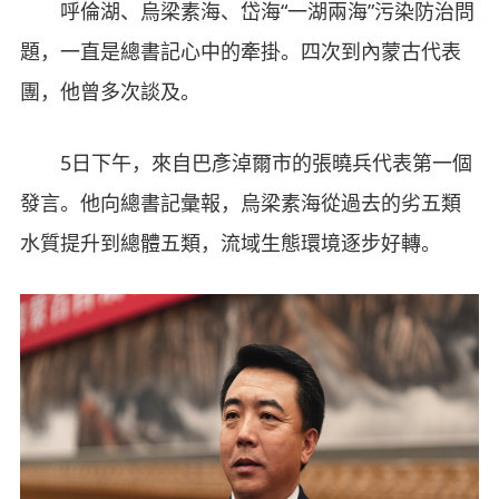
呼倫湖、烏梁素海、岱海“一湖兩海”污染防治問
題，一直是總書記心中的牽掛。四次到內蒙古代表
團，他曾多次談及。
5日下午，來自巴彥淖爾市的張曉兵代表第一個
發言。他向總書記彙報，烏梁素海從過去的劣五類
水質提升到總體五類，流域生態環境逐步好轉。