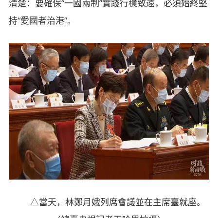
清楚：要確保“一國兩制”實踐行穩致遠，必須始終堅
持“愛國者治港”。
△當天，林鄭月娥列席會議並在主席臺就座。