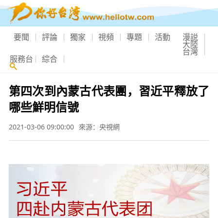
要聞
評論
獨家
視頻
專題
活動
漫説
大陸
台灣
服務台
綜合
第四次到內蒙古代表團，習近平釋放了
哪些鮮明信號
2021-03-06 09:00:00
來源：央視網