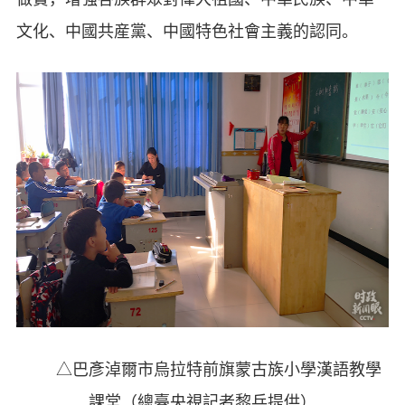
文化、中國共産黨、中國特色社會主義的認同。
△巴彥淖爾市烏拉特前旗蒙古族小學漢語教學
課堂（總臺央視記者黎兵提供）