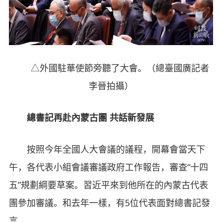
△外國駐華使節旁聽了大會。（總臺國廣記者
李晉拍攝）
總書記再赴內蒙古團 共話新發展
按照今年全國人大會議的議程，開幕會當天下
午，各代表小組會議審議政府工作報告，審查“十四
五”規劃綱要草案。習近平來到他所在的內蒙古代表
團參加審議。和去年一樣，有5位代表面對總書記發
言。