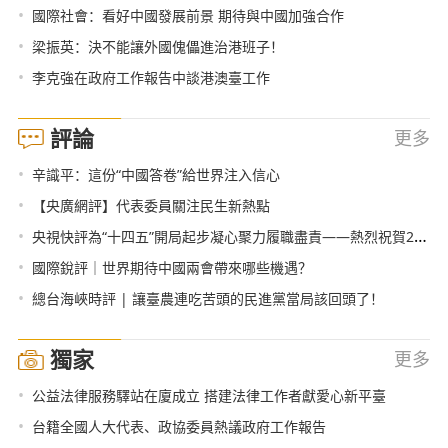
•
國際社會：看好中國發展前景 期待與中國加強合作
•
梁振英：決不能讓外國傀儡進治港班子！
•
李克強在政府工作報告中談港澳臺工作
評論
更多
•
辛識平：這份“中國答卷”給世界注入信心
•
【央廣網評】代表委員關注民生新熱點
•
央視快評為“十四五”開局起步凝心聚力履職盡責——熱烈祝賀2021年全國兩會召開
•
國際銳評｜世界期待中國兩會帶來哪些機遇？
•
總台海峽時評 | 讓臺農連吃苦頭的民進黨當局該回頭了！
獨家
更多
•
公益法律服務驛站在廈成立 搭建法律工作者獻愛心新平臺
•
台籍全國人大代表、政協委員熱議政府工作報告