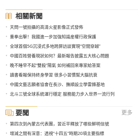
相關新聞
•
天問一號拍攝的高清火星影像正式發佈
•
重拳出擊！我國進一步加強知識産權行政保護
•
全球首個5G沉浸式多地跨屏訪談實現“空間穿越”
•
中國百姓營養現狀如何？最新報告披露五大核心問題
•
晚不睡早不起“雙殺”陽氣 如何補回來專家給答案
•
讀書看報保持終身學習 很多小習慣幫大腦抗衰
•
中國文藝志願者協會在長沙、撫順設立學雷鋒基地
•
北斗三號全球系統運行穩定 服務能力步入世界一流行列
要聞
更多
•
第四次到內蒙古代表團，習近平釋放了哪些鮮明信號
•
增減之間有深意：透視“十四五”時期20項主要指標