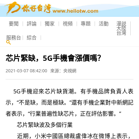
要聞
評論
獨家
視頻
專題
活動
漫説
大陸
台灣
服務台
綜合
芯片緊缺，5G手機會漲價嗎？
2021-03-07 08:42:00
來源：央視網
5G手機迎來芯片缺貨潮。有手機品牌負責人表
示，“不是缺，而是極缺。”還有手機企業對中新網記
者表示，“行業普遍性缺芯片，正在評估影響。”
芯片緊缺波及多個行業
近期，小米中國區總裁盧偉冰在微博上表示，