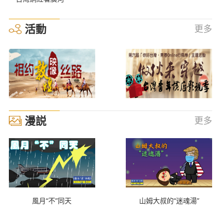
活動
更多
漫説
更多
風月“不”同天
山姆大叔的“迷魂湯”