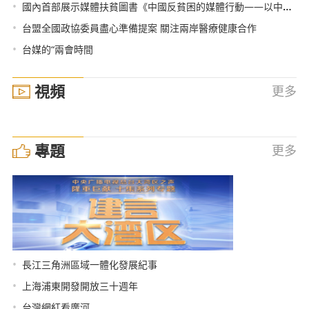
•
國內首部展示媒體扶貧圖書《中國反貧困的媒體行動——以中央廣播電視總臺的實踐為例》出版發行
•
台盟全國政協委員盡心準備提案 關注兩岸醫療健康合作
•
台媒的“兩會時間
視頻
更多
專題
更多
•
長江三角洲區域一體化發展紀事
•
上海浦東開發開放三十週年
•
台灣網紅看廣河