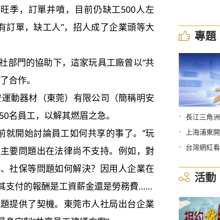
季，訂單井噴，目前仍缺工500人左
“有訂單，缺工人”，招人成了企業頭等大
專題
社部門的協助下，這家玩具工廠曾以“共
成了合作。
動器材（東莞）有限公司（簡稱明安
250名員工，以解其燃眉之急。
•
長江三角洲
•
就開始討論員工如何共享的事了。”玩
上海浦東開
•
台灣網紅看
，主要問題出在法律尚不支持。例如，對
傷、社保等問題如何解決？因用人企業在
活動
其支付的報酬是工資薪金還是勞務費……
題提供了契機。東莞市人社局出台企業