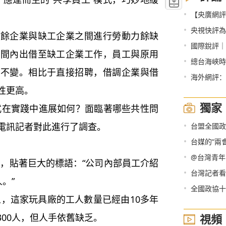
•
【央廣網評
•
央視快評為“十四
餘企業與缺工企業之間進行勞動力餘缺
•
國際銳評｜
期間內出借至缺工企業工作，員工與原用
•
總台海峽時
係不變。相比于直接招聘，借調企業與借
•
海外網評：
性更高。
獨家
實踐中進展如何？面臨著哪些共性問
•
電訊記者對此進行了調查。
台盟全國政
•
台媒的“兩
•
@台灣青年
貼著巨大的標語：“公司內部員工介紹
•
台灣記者看
。”
•
全國政協十
這家玩具廠的工人數量已經由10多年
300人，但人手依舊缺乏。
視頻