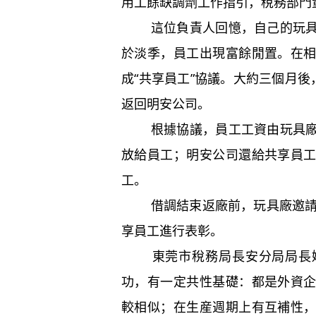
用工餘缺調劑工作指引，稅務部門量
這位負責人回憶，自己的玩具廠
於淡季，員工出現富餘閒置。在
成“共享員工”協議。大約三個月後
返回明安公司。
根據協議，員工工資由玩具廠直
放給員工；明安公司還給共享員
工。
借調結束返廠前，玩具廠邀請明
享員工進行表彰。
東莞市稅務局長安分局局長姚
功，有一定共性基礎：都是外資
較相似；在生産週期上有互補性