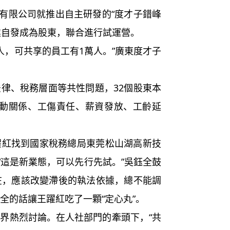
有限公司就推出自主研發的“度才子錯峰
業自發成為股東，聯合進行試運營。
人，可共享的員工有1萬人。”廣東度才子
、稅務層面等共性問題，32個股東本
勞動關係、工傷責任、薪資發放、工齡延
找到國家稅務總局東莞松山湖高新技
“這是新業態，可以先行先試。”吳鈺全鼓
在，應該改變滯後的執法依據，總不能調
全的話讓王躍紅吃了一顆“定心丸”。
熱烈討論。在人社部門的牽頭下，“共