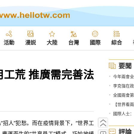
活動
漫説
大陸
台灣
國際
綜合
要聞
用工荒 推廣需完善法
•
今年兩會全
•
李克強在政
•
全國兩會第
•
【世界看兩
•
國際人士：
招人”犯愁。而在疫情背景下，“世界工
評論
，應運而生的“共享員工”模式，巧妙地緩