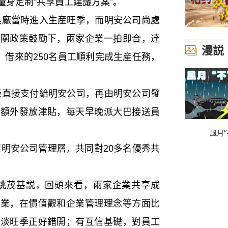
身定制“共享員工建議方案”。
當時進入生産旺季，而明安公司尚處
相關政策鼓勵下，兩家企業一拍即合，達
漫説
，借來的250名員工順利完成生産任務，
接支付給明安公司，再由明安公司發
工額外發放津貼，每天早晚派大巴接送員
風月“
安公司管理層，共同對20多名優秀共
茂基説，回頭來看，兩家企業共享成
企業，在價值觀和企業管理理念等方面比
，淡旺季正好錯開；有互信基礎，對員工