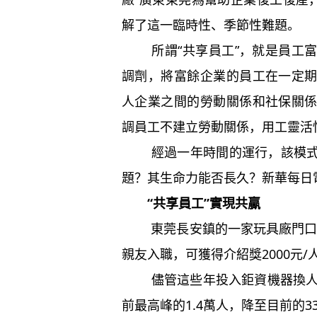
解了這一臨時性、季節性難題。
所謂“共享員工”，就是員工富
調劑，將富餘企業的員工在一定
人企業之間的勞動關係和社保關
調員工不建立勞動關係，用工靈活
經過一年時間的運行，該模式在
題？其生命力能否長久？新華每日
“共享員工”實現共贏
東莞長安鎮的一家玩具廠門口，
親友入職，可獲得介紹獎2000元/人
儘管這些年投入鉅資機器換人，
前最高峰的1.4萬人，降至目前的3