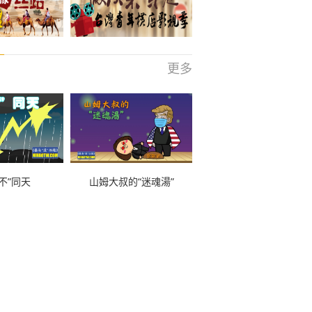
更多
不”同天
山姆大叔的“迷魂湯”