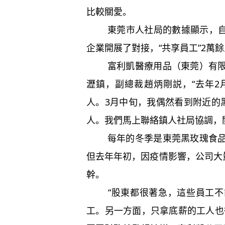
比較關愛。
東莞市人社局的數據顯示，自推行
企業開展了對接，“共享員工”2萬
富利凱醫療用品（東莞）有限公
瀝鎮，副總裁趙炳剛説，“去年
人。3月中旬，我偶然看到附近的
人。我們馬上聯絡鎮人社局協調，
每年的冬季是東莞黑玫瑰食品有
但去年年初，因疫情影響，公司大
幹。
“股東都很著急，這些員工不能
工。另一方面，只拿底薪的工人也