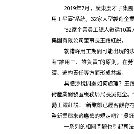
2019年7月，廣東度才子集團
用工平臺”系統，32家大型製造企
“32家企業員工總人數達10萬
集團有限公司董事長王躍紅説。
就錯峰用工期間可能出現的法律
著“誰用工、誰負責”的原則，在
續、違約責任等方面形成共識。
具體涉稅問題如何處理？王躍紅
術産業開發區稅務局局長吳鈺全。
勵王躍紅説：“新業態已經客觀存
整新業態來適應舊的規定吧？”吳鈺
一系列的相關問題也引起司法界