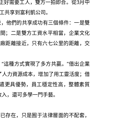
正好需要工人，雙方一拍即合。從3月中
員工共享到富利凱公司。
他們的共享成功有三個條件：一是雙
車間；二是雙方工資水平相當，企業文化
工廠距離接近，只有六七公里的距離，交
這種方式實現了多方共贏。”借出企業
省了人力資源成本，增加了用工靈活度；借
派遣更具優勢，員工穩定性高，整體素質
收入，還可多學一門手藝。
已存在，只是囿于法律層面的不配套，