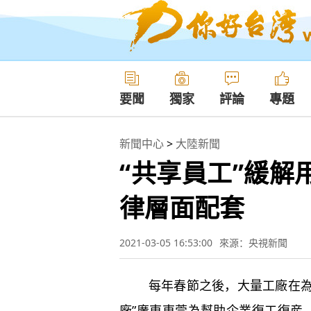
要聞
獨家
評論
專題
新聞中心
>
大陸新聞
“共享員工”緩解
律層面配套
2021-03-05 16:53:00
來源：央視新聞
每年春節之後，大量工廠在為“
廠”廣東東莞為幫助企業復工復産