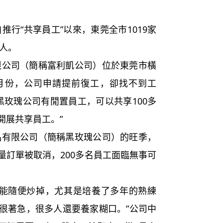
“共享員工”以來，東莞全市1019家
餘人。
司（簡稱富利凱公司）位於東莞市橫
2月份，公司申請提前復工，卻找不到工
黑玫瑰公司有閒置員工，可以共享100多
開展共享員工。”
限公司（簡稱黑玫瑰公司）的旺季，
量訂單被取消，200多名員工面臨無事可
隨便炒掉，尤其是培養了多年的熟練
很著急，很多人還要養家糊口。”公司中