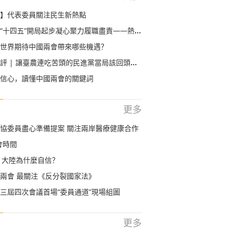
】代表委員關注民生新熱點
五”開局起步凝心聚力履職盡責——熱烈祝賀2021年全國兩會召開
世界期待中國兩會帶來哪些機遇？
評 | 讓臺農連吃苦頭的民進黨當局該回頭了！
信心，讀懂中國兩會的關鍵詞
更多
協委員盡心準備提案 關注兩岸醫療健康合作
會時間
 大陸為什麼自信？
兩會 最關注《反分裂國家法》
三屆四次會議首場“委員通道”現場組圖
更多