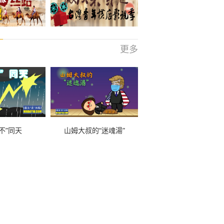
更多
不”同天
山姆大叔的“迷魂湯”