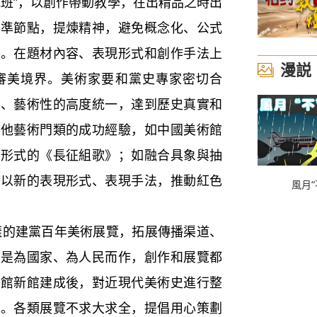
究班”，以創作帶動教學，在出精品之時出
找準節點，提煉精神，避免概念化、公式
穎。在題材內容、表現形式和創作手法上
漫説
審美境界。美術家要和黨史專家密切合
性、藝術性的高度統一，達到歷史真實和
其他藝術門類的成功經驗，如中國美術館
塑形式的《長征組歌》；如融合具象與抽
，以新的表現形式、表現手法，推動紅色
風月“
建黨百年美術展覽，拓展傳播渠道、
品是為國家、為人民而作，創作和展覽都
術館新館建成後，對近現代美術史進行整
冊。各類展覽不求大求全，提倡用心策劃