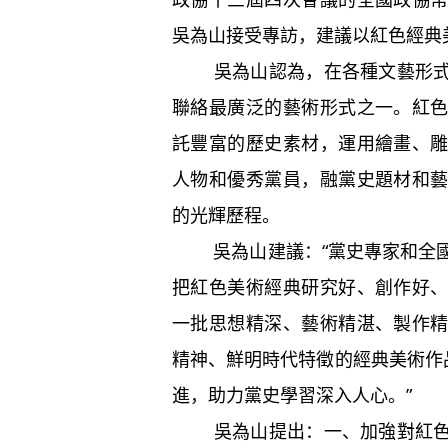
吳為山接受專訪，建議以紅色經典
吳為山認為，在各種文藝形式中
聯絡最廣泛的藝術形式之一。紅
託豐富的歷史素材，運用繪畫、
人物和優秀黨員，融黨史題材和
的光輝歷程。
吳為山建議：“黨史專家和全國
把紅色美術經典研究好、創作好
一批思想精深、藝術精湛、製作
精神、鮮明時代特徵的經典美術作品
進，助力黨史學習深入人心。”
吳為山提出：一、加強對紅色經