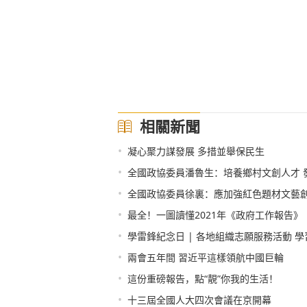
相關新聞
•
凝心聚力謀發展 多措並舉保民生
•
全國政協委員潘魯生：培養鄉村文創人才 
•
全國政協委員徐裏：應加強紅色題材文藝
•
最全！一圖讀懂2021年《政府工作報告》
•
學雷鋒紀念日 | 各地組織志願服務活動 
•
兩會五年間 習近平這樣領航中國巨輪
•
這份重磅報告，點“靚”你我的生活！
•
十三屆全國人大四次會議在京開幕