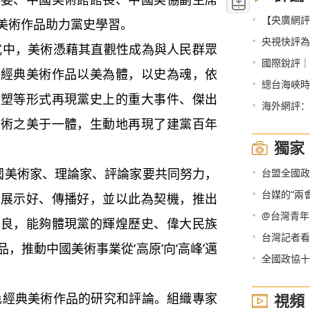
•
【央廣網評
美術作品助力黨史學習。
•
央視快評為“十四
，美術憑藉其直觀性成為與人民群眾
•
國際銳評｜
色經典美術作品以美為體，以史為魂，依
•
總台海峽時
雕塑等形式再現黨史上的重大事件、傑出
•
海外網評：
藝術之美于一體，生動地再現了建黨百年
獨家
•
美術家、理論家、評論家要共同努力，
台盟全國政
•
台媒的“兩
、展示好、傳播好，並以此為契機，推出
•
@台灣青年
精良，能夠體現黨的輝煌歷史、偉大民族
•
台灣記者看
，推動中國美術事業從‘高原’向‘高峰’邁
•
全國政協十
典美術作品的研究和評論。組織專家
視頻