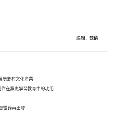
編輯：魏倩
發展鄉村文化産業
創作在黨史學習教育中的功用
學習雷鋒再出發