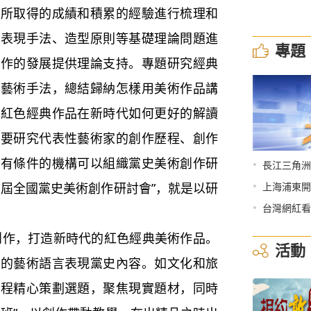
作所取得的成績和積累的經驗進行梳理和
、表現手法、造型原則等基礎理論問題進
專題
創作的發展提供理論支持。專題研究經典
的藝術手法，總結歸納怎樣用美術作品講
究紅色經典作品在新時代如何更好的解讀
還要研究代表性藝術家的創作歷程、創作
。有條件的機構可以組織黨史美術創作研
•
長江三角洲
•
首屆全國黨史美術創作研討會”，就是以研
上海浦東開
•
台灣網紅看
，打造新時代的紅色經典美術作品。
活動
代的藝術語言表現黨史內容。如文化和旅
工程精心策劃選題，聚焦現實題材，同時