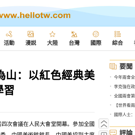
活動
漫説
大陸
台灣
國際
綜合
要聞
為山：以紅色經典美
•
今年兩會全
學習
•
李克強在政
•
全國兩會第
•
【世界看兩
•
國際人士：
四次會議在人民大會堂開幕。參加全國
評論
常委、中國美術館館長、中國美協副主席