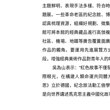
主題鮮明、表現手法多樣、符合
題展。一些革命老區的紀念館、
認真梳理資源，組織好規劃、徵
館可將本館的經典藏品進行高倣
社區、機場、地鐵等廣告覆蓋面
作品的觸角。要運用先進展覽方
段，增強經典美術作品對青年人的
吳為山表示：“紅色故事不僅發
際眼光，在構建人類命運共同體
思》立於德國，紀念旅法勤工儉
是向世界講述馬克思主義中國化故