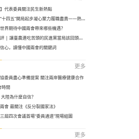
】代表委員關注民生新熱點
五”開局起步凝心聚力履職盡責——熱烈祝賀2021年全國兩會召開
世界期待中國兩會帶來哪些機遇？
評 | 讓臺農連吃苦頭的民進黨當局該回頭了！
信心，讀懂中國兩會的關鍵詞
更多
協委員盡心準備提案 關注兩岸醫療健康合作
會時間
 大陸為什麼自信？
兩會 最關注《反分裂國家法》
三屆四次會議首場“委員通道”現場組圖
更多