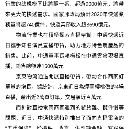
行業的總規模同比將翻一番，超過9000億元，將帶
來更大的快遞需求。國家郵政局預計2020年快遞業
務量將超740億件，快遞業務收入超8690億元。
物流行業也在積極探索直播帶貨。中通快遞近
日攜手知名演員直播帶貨，助力地方特色農産品的
銷售。此前，中通董事長賴梅松在中通雲倉現場直
播，銷售總額達1500萬元。
京東物流通過開展直播帶貨，帶動合作商家訂
單量的增長。據統計，京東近日為煙臺櫻桃做的4場
直播，産出近2萬單訂單，交易額近百萬元。
而針對直播電商商家遇到的發貨難、攬件慢等
問題，近日，中通快遞特別推出了面向直播電商的
“五重保障”，從攬件、收貨、供應鏈金融、客服保