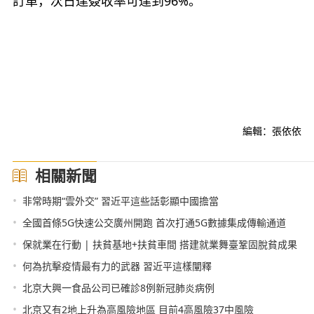
訂單，次日達簽收率可達到96%。
編輯：張依依
相關新聞
•
非常時期“雲外交” 習近平這些話彰顯中國擔當
•
全國首條5G快速公交廣州開跑 首次打通5G數據集成傳輸通道
•
保就業在行動 | 扶貧基地+扶貧車間 搭建就業舞臺鞏固脫貧成果
•
何為抗擊疫情最有力的武器 習近平這樣闡釋
•
北京大興一食品公司已確診8例新冠肺炎病例
•
北京又有2地上升為高風險地區 目前4高風險37中風險