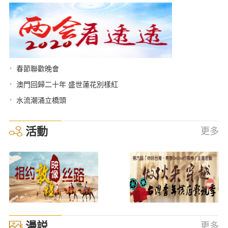
•
春節聯歡晚會
•
澳門回歸二十年 盛世蓮花別樣紅
•
水流潮涌立橋頭
活動
更多
漫説
更多