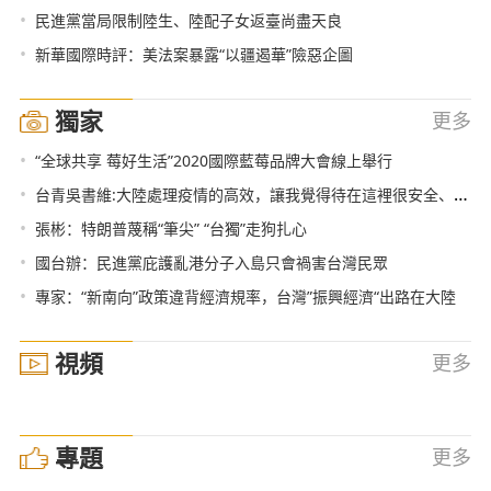
•
民進黨當局限制陸生、陸配子女返臺尚盡天良
•
新華國際時評：美法案暴露“以疆遏華”險惡企圖
獨家
更多
•
“全球共享 莓好生活”2020國際藍莓品牌大會線上舉行
•
台青吳書維:大陸處理疫情的高效，讓我覺得待在這裡很安全、安心
•
張彬：特朗普蔑稱“筆尖” “台獨”走狗扎心
•
國台辦：民進黨庇護亂港分子入島只會禍害台灣民眾
•
專家：“新南向”政策違背經濟規率，台灣”振興經濟“出路在大陸
視頻
更多
專題
更多