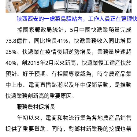
陜西西安的一處菜鳥驛站內，工作人員正在整理快遞。
據國家郵政局統計，5月中國快遞業務量完成
73.8億件，同比增長41%，快遞業務收入同比增長
25%。快遞業在疫情後期逆勢增長，業務量增速超
40%，創2018年2月以來新高，快遞業復工達産快於
預計、好于預期。有相關專家認為，時令農産品集
中上市、電商直播熱潮以及年中促銷活動，是推動
快遞業務創新高的重要原因。
服務農村促增長
年初以來，電商和物流行業為各地農産品銷售
提供了重要幫助。同時，對鄉村新業務的挖掘也帶