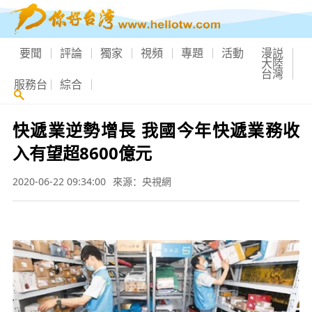
要聞
評論
獨家
視頻
專題
活動
漫説
大陸
台灣
服務台
綜合
快遞業逆勢增長 我國今年快遞業務收
入有望超8600億元
2020-06-22 09:34:00
來源：央視網