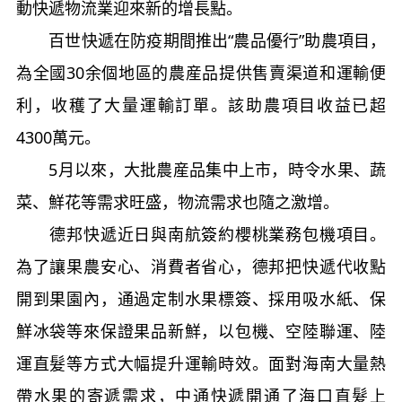
動快遞物流業迎來新的增長點。
百世快遞在防疫期間推出“農品優行”助農項目，
為全國30余個地區的農産品提供售賣渠道和運輸便
利，收穫了大量運輸訂單。該助農項目收益已超
4300萬元。
5月以來，大批農産品集中上市，時令水果、蔬
菜、鮮花等需求旺盛，物流需求也隨之激增。
德邦快遞近日與南航簽約櫻桃業務包機項目。
為了讓果農安心、消費者省心，德邦把快遞代收點
開到果園內，通過定制水果標簽、採用吸水紙、保
鮮冰袋等來保證果品新鮮，以包機、空陸聯運、陸
運直髮等方式大幅提升運輸時效。面對海南大量熱
帶水果的寄遞需求，中通快遞開通了海口直髮上