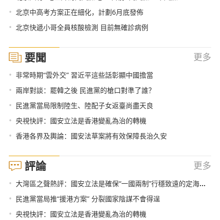
•
北京中高考方案正在細化，計劃6月底發佈
•
北京快遞小哥全員核酸檢測 目前無確診病例
要聞
更多
•
非常時期“雲外交” 習近平這些話彰顯中國擔當
•
兩岸對談：罷韓之後 民進黨的槍口對準了誰？
•
民進黨當局限制陸生、陸配子女返臺尚盡天良
•
央視快評：國安立法是香港變亂為治的轉機
•
香港各界及輿論：國安法草案將有效保障長治久安
評論
更多
•
大灣區之聲熱評：國安立法是確保“一國兩制”行穩致遠的定海神針
•
民進黨當局推“援港方案” 分裂國家陰謀不會得逞
•
央視快評：國安立法是香港變亂為治的轉機