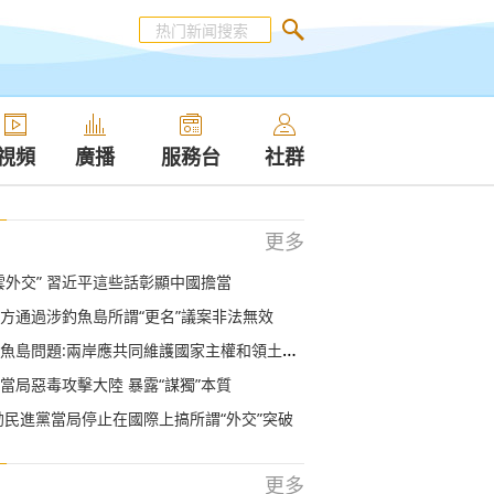
視頻
廣播
服務台
社群
更多
雲外交” 習近平這些話彰顯中國擔當
方通過涉釣魚島所謂“更名”議案非法無效
魚島問題:兩岸應共同維護國家主權和領土完整
當局惡毒攻擊大陸 暴露“謀獨”本質
勸民進黨當局停止在國際上搞所謂“外交”突破
更多