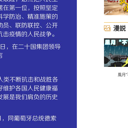
漫説
風月“