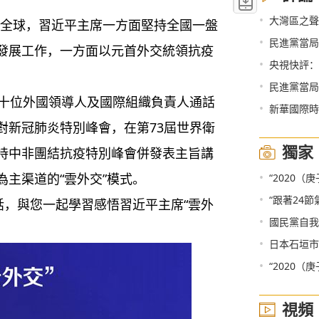
•
大灣區之聲熱
虐全球，習近平主席一方面堅持全國一盤
•
民進黨當局
發展工作，一方面以元首外交統領抗疫
•
央視快評：
•
民進黨當局
十位外國領導人及國際組織負責人通話
•
新華國際時
對新冠肺炎特別峰會，在第73屆世界衛
獨家
持中非團結抗疫特別峰會併發表主旨講
•
主渠道的“雲外交”模式。
“2020
•
“跟著24
，與您一起學習感悟習近平主席“雲外
•
國民黨自我
•
日本石垣市通
•
“2020
視頻