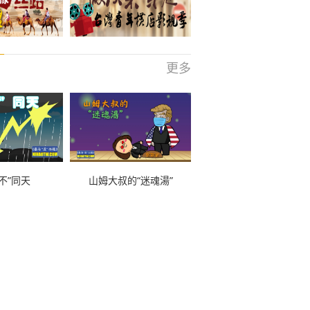
更多
不”同天
山姆大叔的“迷魂湯”