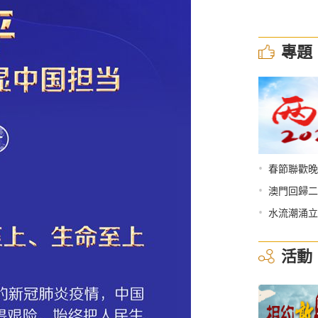
專題
•
春節聯歡晚
•
澳門回歸二
•
水流潮涌立
活動