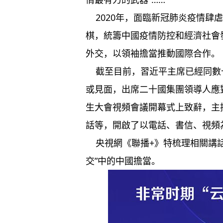
2020年，面臨新冠肺炎疫情肆
棋，統籌中國疫情防控和經濟社會
外交，以領袖擔當推動國際合作。
截至目前，習近平主席已經同數
或見面，出席二十國集團領導人應
生大會視頻會議開幕式上致辭，主
話等，開啟了以電話、書信、視頻為
央視網《聯播+》特梳理相關講話
交”中的中國擔當。