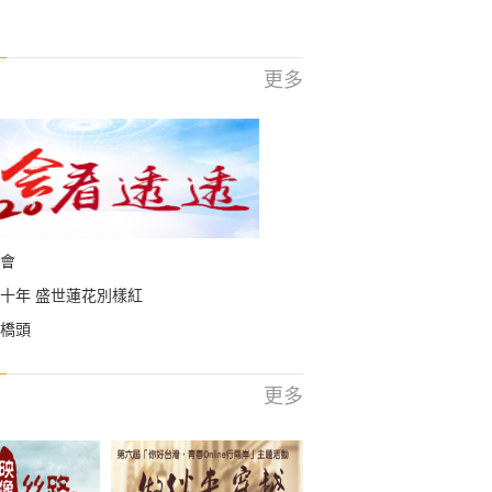
更多
會
十年 盛世蓮花別樣紅
橋頭
更多