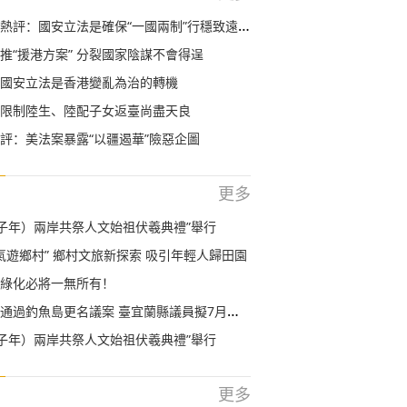
評：國安立法是確保“一國兩制”行穩致遠的定海神針
推“援港方案” 分裂國家陰謀不會得逞
國安立法是香港變亂為治的轉機
限制陸生、陸配子女返臺尚盡天良
評：美法案暴露“以疆遏華”險惡企圖
更多
（庚子年）兩岸共祭人文始祖伏羲典禮”舉行
節氣遊鄉村” 鄉村文旅新探索 吸引年輕人歸田園
綠化必將一無所有！
過釣魚島更名議案 臺宜蘭縣議員擬7月登島保釣
（庚子年）兩岸共祭人文始祖伏羲典禮”舉行
更多