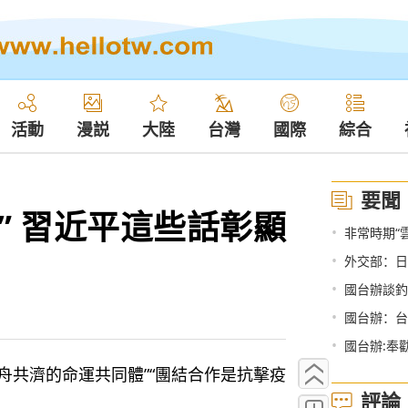
活動
漫説
大陸
台灣
國際
綜合
要聞
” 習近平這些話彰顯
•
非常時期“
•
外交部：日
•
國台辦談釣
•
國台辦：台
•
國台辦:奉
舟共濟的命運共同體”“團結合作是抗擊疫
評論