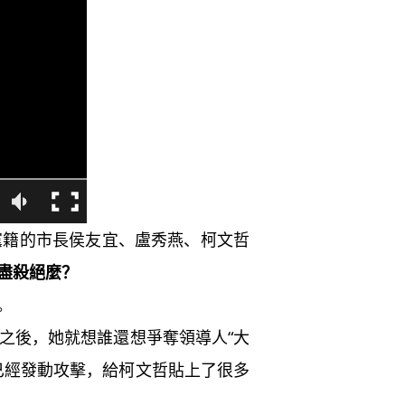
黨籍的市長侯友宜、盧秀燕、柯文哲
盡殺絕麼？
。
之後，她就想誰還想爭奪領導人“大
已經發動攻擊，給柯文哲貼上了很多