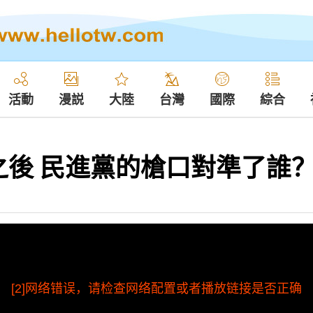
活動
漫説
大陸
台灣
國際
綜合
之後 民進黨的槍口對準了誰
[2]网络错误，请检查网络配置或者播放链接是否正确