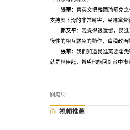
張華：
蔡英文把韓國瑜罷免之
支持度下滑的非常厲害，民進黨覺
鄭又平：
我覺得很遺憾，民進
復性的相互罷免的動作，這種政治
張華：
我們知道民進黨要罷免
就是林佳龍，希望他能回到台中市
關鍵詞：
視頻推薦