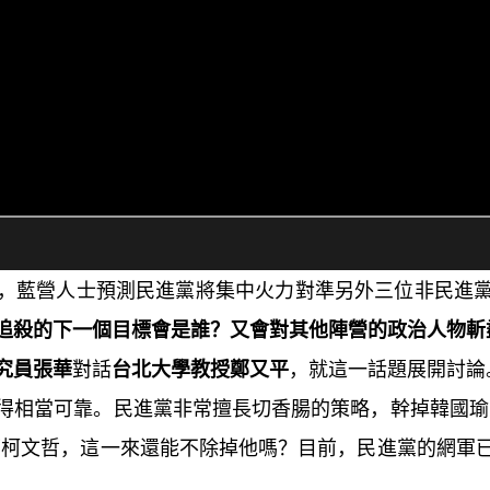
，藍營人士預測民進黨將集中火力對準另外三位非民進
追殺的下一個目標會是誰？又會對其他陣營的政治人物斬
究員張華
對話
台北大學教授鄭又平
，就這一話題展開討論
得相當可靠。民進黨非常擅長切香腸的策略，幹掉韓國瑜
下柯文哲，這一來還能不除掉他嗎？目前，民進黨的網軍