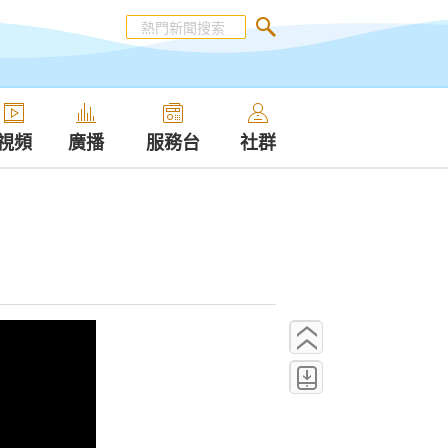
視頻
廣播
服務台
社群
？