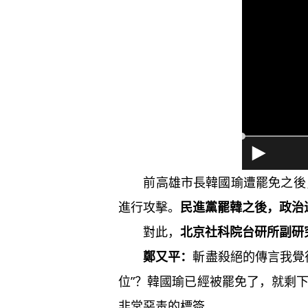
前高雄市長韓國瑜遭罷免之後
進行攻擊。
民進黨罷韓之後，政治
對此，
北京社科院台研所副研
鄭又平：
斬盡殺絕的傳言我覺
位”？韓國瑜已經被罷免了，就剩
非常惡毒的標簽。