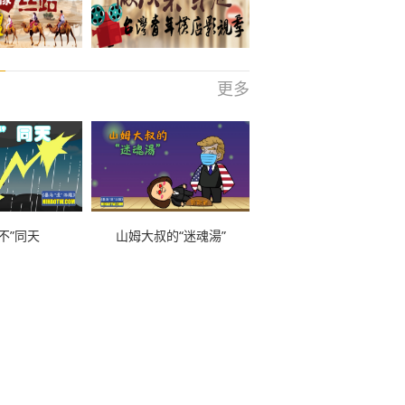
更多
不”同天
山姆大叔的“迷魂湯”