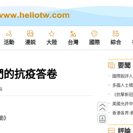
活動
漫説
大陸
台灣
國際
綜合
要聞
們的抗疫答卷
•
國際銳評人
•
多國人士積
端
•
《抗擊新冠
•
美國允許中
•
香港各界:
動》
評論