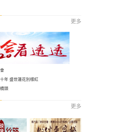
更多
會
十年 盛世蓮花別樣紅
橋頭
更多