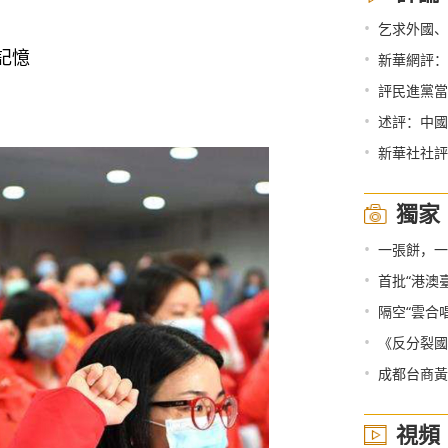
•
乞求外國、
記憶
•
新華網評：
•
評民進黨當
•
述評：中國
•
新華社社評
獨家
•
一張餅，一
•
首批“港澳臺
•
隔空“雲合
•
《反分裂國
•
成都台商黃
視頻