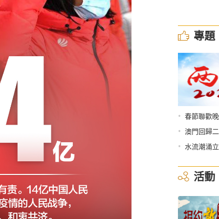
專題
•
春節聯歡晚
•
澳門回歸二
•
水流潮涌立
活動