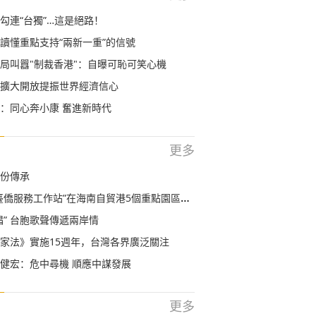
勾連“台獨”…這是絕路！
讀懂重點支持“兩新一重”的信號
局叫囂"制裁香港"：自曝可恥可笑心機
擴大開放提振世界經濟信心
：同心奔小康 奮進新時代
更多
份傳承
僑服務工作站”在海南自貿港5個重點園區掛牌設立
唱” 台胞歌聲傳遞兩岸情
家法》實施15週年，台灣各界廣泛關注
健宏：危中尋機 順應中謀發展
更多