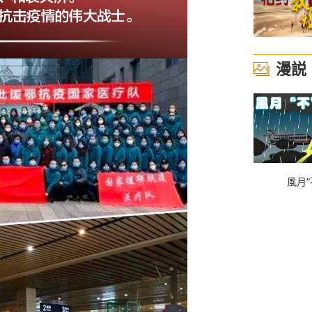
漫説
風月“