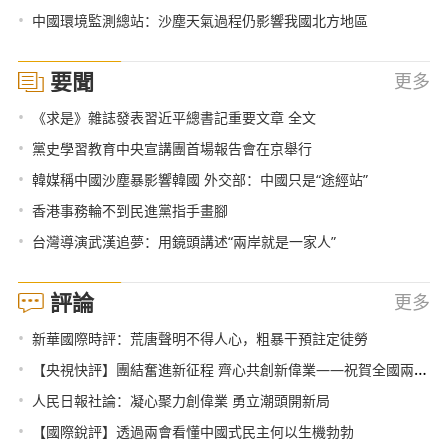
•
中國環境監測總站：沙塵天氣過程仍影響我國北方地區
要聞
更多
•
《求是》雜誌發表習近平總書記重要文章 全文
•
黨史學習教育中央宣講團首場報告會在京舉行
•
韓媒稱中國沙塵暴影響韓國 外交部：中國只是“途經站”
•
香港事務輪不到民進黨指手畫腳
•
台灣導演武漢追夢：用鏡頭講述“兩岸就是一家人”
評論
更多
•
新華國際時評：荒唐聲明不得人心，粗暴干預註定徒勞
•
【央視快評】團結奮進新征程 齊心共創新偉業——祝賀全國兩會勝利閉幕
•
人民日報社論：凝心聚力創偉業 勇立潮頭開新局
•
【國際銳評】透過兩會看懂中國式民主何以生機勃勃