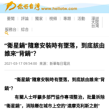
要聞
評論
獨家
視頻
專題
活動
漫説
大陸
台灣
服務台
綜合
“衛星鍋”隨意安裝時有墜落，到底該由
誰來“背鍋”？
2021-03-17 09:54:00
來源：新華每日電訊
“衛星鍋”隨意安裝時有墜落，到底該由誰來“背
鍋”？
有關人士呼籲多部門協作專項整治，批量拆除
“衛星鍋”，消除懸在城市上空的“達摩克利斯之劍”