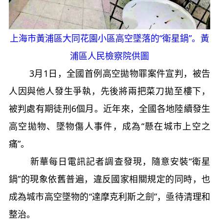
上海市黃浦區大同花園小區高空墜落的“衛星鍋”。黃
浦區人民檢察院供圖
3月1日，全國首例高空拋物罪案件宣判，被告
人因與他人發生爭執，先後將兩把菜刀拋至樓下，
被判處有期徒刑6個月。近年來，全國各地陸續發生
高空拋物、墜物傷人事件，成為“懸在城市上空之
痛”。
新華每日電訊記者調查發現，隨意安裝“衛星
鍋”的現象依舊普遍，違反國家相關規定的同時，也
成為城市高空墜物的“達摩克利斯之劍”，亟待清理和
整治。