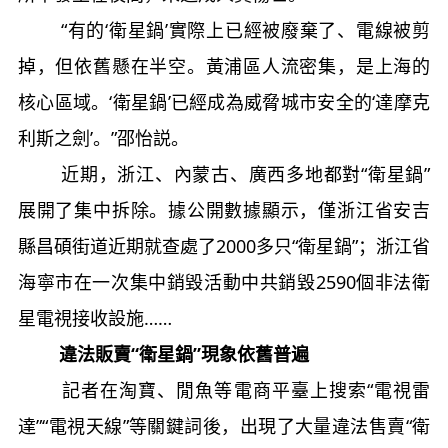
“有的‘衛星鍋’實際上已經被廢棄了、電線被剪
掉，但依舊懸在半空。黃浦區人流密集，是上海的
核心區域。‘衛星鍋’已經成為威脅城市安全的‘達摩克
利斯之劍’。”邵怡説。
近期，浙江、內蒙古、廣西多地都對“衛星鍋”
展開了集中拆除。據公開數據顯示，僅浙江省安吉
縣昌碩街道近期就查處了2000多只“衛星鍋”；浙江省
海寧市在一次集中銷毀活動中共銷毀2590個非法衛
星電視接收設施……
違法販賣“衛星鍋”現象依舊普遍
記者在淘寶、閒魚等電商平臺上搜索“電視雷
達”“電視天線”等關鍵詞後，出現了大量違法售賣“衛