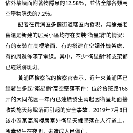
佔外墻墻面附著物隱患的12.58％，並佔全部各類高
空墜物隱患的7.2％。
記者在黃浦區多個街道轄區內發現，無論是老
舊還是新建的居民小區均存在安裝“衛星鍋”的情況：
有的安裝在高樓墻面、有的搭建在空調外機架處、
有的周邊佈滿了電線。其中，不少“衛星鍋”和支架都
已經銹跡斑斑。
黃浦區檢察院的檢察官表示，近年來黃浦區已
經發生多起“衛星鍋”高空墜落事件：位於魯班路168
弄的大同花園一年內已連續發生兩起因衛星地面接
收設施天線脫落而引起的安全事故。2019年7月8日
該小區某高層樓房室外衛星天線墜落在人行道上，
所幸發生在夜間，未造成人員傷亡。