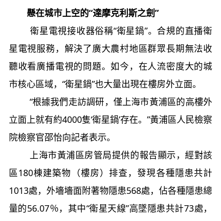
懸在城市上空的“達摩克利斯之劍”
衛星電視接收器俗稱“衛星鍋”。合規的直播衛
星電視服務，解決了廣大農村地區群眾長期無法收
聽收看廣播電視的問題。如今，在人流密度大的城
市核心區域，“衛星鍋”也大量出現在樓房外立面。
“根據我們走訪調研，僅上海市黃浦區的高樓外
立面上就有約4000隻‘衛星鍋’存在。”黃浦區人民檢察
院檢察官邵怡向記者表示。
上海市黃浦區房管局提供的報告顯示，經對該
區180棟建築物（樓房）排查，發現各種隱患共計
1013處，外墻墻面附著物隱患568處，佔各種隱患總
量的56.07％，其中“衛星天線”高墜隱患共計73處，