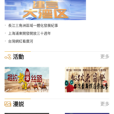
•
長江三角洲區域一體化發展紀事
•
上海浦東開發開放三十週年
•
台灣網紅看廣河
活動
更多
漫説
更多