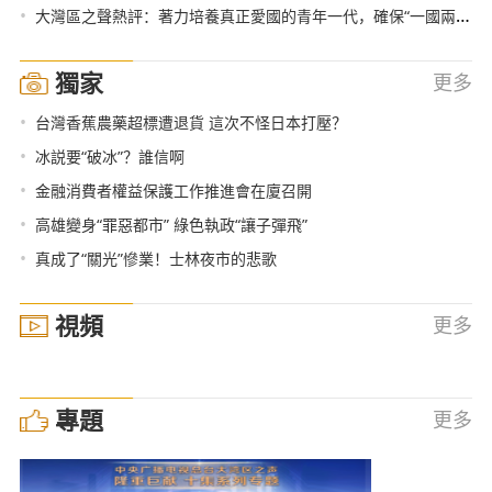
•
大灣區之聲熱評：著力培養真正愛國的青年一代，確保“一國兩制”行穩致遠
獨家
更多
•
台灣香蕉農藥超標遭退貨 這次不怪日本打壓？
•
冰説要“破冰”？誰信啊
•
金融消費者權益保護工作推進會在廈召開
•
高雄變身“罪惡都市” 綠色執政“讓子彈飛”
•
真成了“關光”慘業！士林夜市的悲歌
視頻
更多
專題
更多