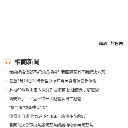
編輯：姚思寒
相關新聞
•
無線網絡信號不好還總掉線？我國專家有了新解決方案
•
截至3月16日24時新型冠狀病毒肺炎疫情最新情況
•
多地60歲以上老人開打新冠疫苗 接種前要了解這些！
•
新規來了！平臺不得干涉經營者自主經營
•
“奮鬥者”號勇往直“潛”
•
油價今日或迎“九連漲” 加滿一箱油多花約9元
•
我國首次發現山茶屬管蕊茶組新植物雲南管蕊茶